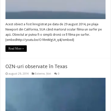
Acest obiect a fost înregistrat pe data de 29 august 2014, pe plaja
Newport din California, SUA când martorul ocular filma un surfer pe
apă. Obiectul ar putea fi o simplă dronă ce îl filma pe surfer.
[embedhttp://youtu.be/O1RmMgUt_q4[/embed]
Read More »
OZN-uri observate în Texas
august 29, 2014
Externe
,
Știri
0