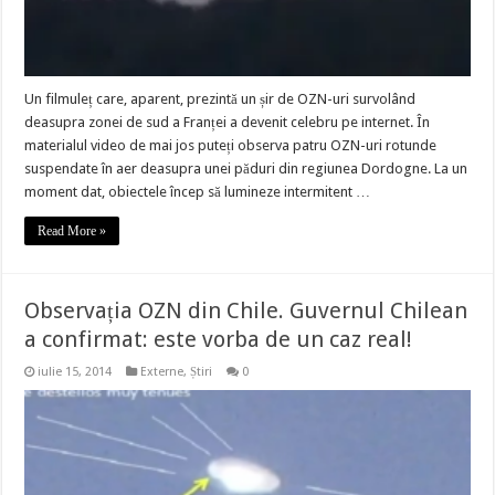
Un filmuleț care, aparent, prezintă un șir de OZN-uri survolând
deasupra zonei de sud a Franței a devenit celebru pe internet. În
materialul video de mai jos puteți observa patru OZN-uri rotunde
suspendate în aer deasupra unei păduri din regiunea Dordogne. La un
moment dat, obiectele încep să lumineze intermitent …
Read More »
Observația OZN din Chile. Guvernul Chilean
a confirmat: este vorba de un caz real!
iulie 15, 2014
Externe
,
Știri
0