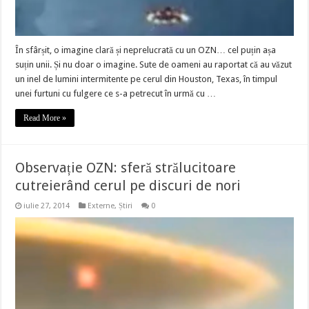
În sfârșit, o imagine clară și neprelucrată cu un OZN… cel puțin așa
suțin unii. Și nu doar o imagine. Sute de oameni au raportat că au văzut
un inel de lumini intermitente pe cerul din Houston, Texas, în timpul
unei furtuni cu fulgere ce s-a petrecut în urmă cu …
Read More »
Observație OZN: sferă strălucitoare
cutreierând cerul pe discuri de nori
iulie 27, 2014
Externe
,
Știri
0