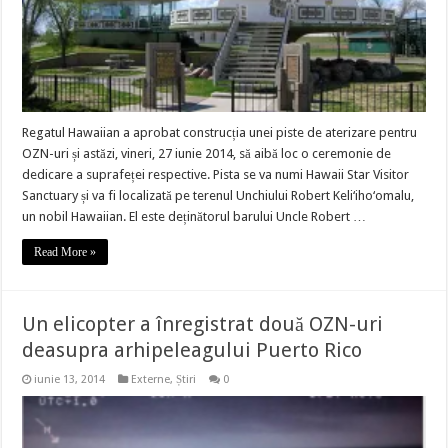
Regatul Hawaiian a aprobat construcția unei piste de aterizare pentru
OZN-uri și astăzi, vineri, 27 iunie 2014, să aibă loc o ceremonie de
dedicare a suprafeței respective. Pista se va numi Hawaii Star Visitor
Sanctuary și va fi localizată pe terenul Unchiului Robert Keli‘iho‘omalu,
un nobil Hawaiian. El este deținătorul barului Uncle Robert …
Read More »
Un elicopter a înregistrat două OZN-uri
deasupra arhipeleagului Puerto Rico
iunie 13, 2014
Externe
,
Știri
0