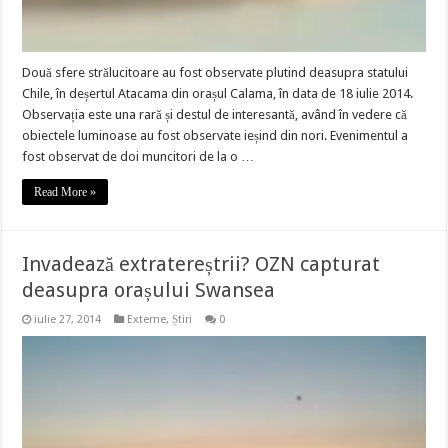
Două sfere strălucitoare au fost observate plutind deasupra statului
Chile, în deșertul Atacama din orașul Calama, în data de 18 iulie 2014.
Observația este una rară și destul de interesantă, având în vedere că
obiectele luminoase au fost observate ieșind din nori. Evenimentul a
fost observat de doi muncitori de la o …
Read More »
Invadează extratereștrii? OZN capturat
deasupra orașului Swansea
iulie 27, 2014
Externe
,
Știri
0