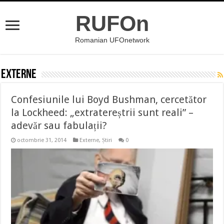
RUFOn
Romanian UFOnetwork
Externe
Confesiunile lui Boyd Bushman, cercetător
la Lockheed: „extratereștrii sunt reali” –
adevăr sau fabulații?
octombrie 31, 2014
Externe
,
Știri
0