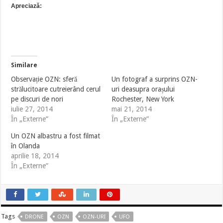
Apreciază:
Similare
Observație OZN: sferă
Un fotograf a surprins OZN-
strălucitoare cutreierând cerul
uri deasupra orașului
pe discuri de nori
Rochester, New York
iulie 27, 2014
mai 21, 2014
În „Externe”
În „Externe”
Un OZN albastru a fost filmat
în Olanda
aprilie 18, 2014
În „Externe”
Tags
DRONE
OZN
OZN-URI
UFO