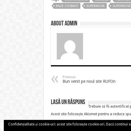
RAZE COSMICE
SUPERNOVA
SUPERNOVE
About admin
Previous
Bun venit pe noul site RUFOn
Lasă un răspuns
Trebuie să fii
autentificat
p
Acest site folosește Akismet pentru a reduce sp
Confidențialitate și cookie-uri: acest site folosește cookie-uri. Dacă continui să