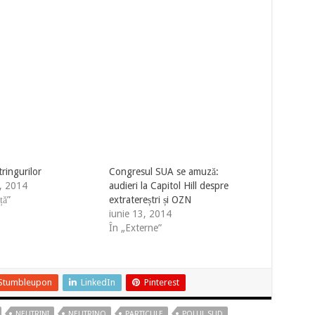
tringurilor
Congresul SUA se amuză:
2, 2014
audieri la Capitol Hill despre
ță”
extratereștri și OZN
iunie 13, 2014
În „Externe”
Stumbleupon
LinkedIn
Pinterest
NEUTRINI
NEUTRINO
PARTICULE
POLUL SUD