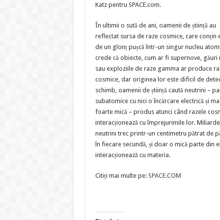
Katz pentru SPACE.com.
În ultimii o sută de ani, oamenii de știință au
reflectat sursa de raze cosmice, care conțin 
de un glonț pușcă într-un singur nucleu atomi
crede că obiecte, cum ar fi supernove, găuri
sau exploziile de raze gamma ar produce ra
cosmice, dar originea lor este dificil de detec
schimb, oamenii de știință caută neutrini – pa
subatomice cu nici o încărcare electrică și ma
foarte mică – produs atunci când razele cos
interacționează cu împrejurimile lor. Miliard
neutrini trec printr-un centimetru pătrat de 
în fiecare secundă, și doar o mică parte din e
interacționează cu materia.
Citiți mai multe pe:
SPACE.COM