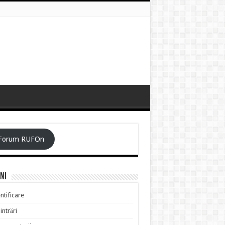
Forum RUFOn
ni
ntificare
intrări