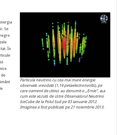
energia
c. Se
 negre
zele
tat. În
rticule
să
mice
e de
Particula neutrino cu cea mai mare energie
pământ
observată vreodată (1,14 petaelectronvolts), pe
le
care oamenii de știință au denumit-o „Ernie”, așa
cum este văzută de către Observatorul Neutrino
IceCube de la Polul Sud pe 03 ianuarie 2012.
Imaginea a fost publicată pe 21 noiembrie 2013.