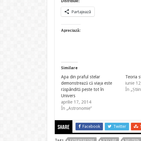
Distribuie:
Partajează
Apreciază:
Similare
Apa din praful stelar
Teoria s
demonstrează că viața este
iunie 1
răspândită peste tot în
În „Știin
Univers
aprilie 17, 2014
În „Astronomie”
Facebook
Twitter
Share
Tags
EXTRATERESTRE
ICECUBE
NEUTRIN