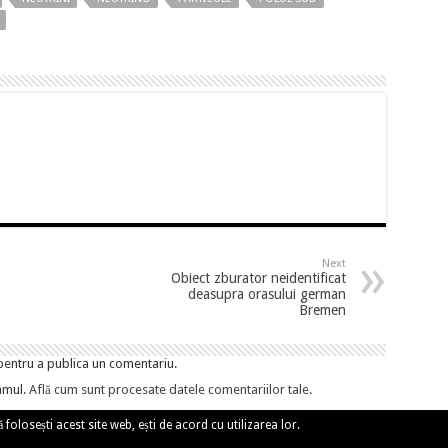
Next
Obiect zburator neidentificat
deasupra orasului german
Bremen
entru a publica un comentariu.
amul.
Află cum sunt procesate datele comentariilor tale
.
 folosești acest site web, ești de acord cu utilizarea lor.