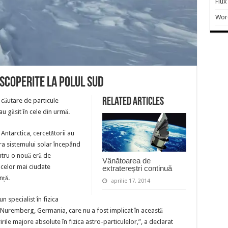
Flux
Wor
scoperite la Polul Sud
Related Articles
 căutare de particule
u găsit în cele din urmă.
ntarctica, cercetătorii au
ra sistemului solar începând
tru o nouă eră de
Vânătoarea de
 celor mai ciudate
extratereștri continuă
nță.
aprilie 17, 2014
n specialist în fizica
n-Nuremberg, Germania, care nu a fost implicat în această
ile majore absolute în fizica astro-particulelor,”, a declarat