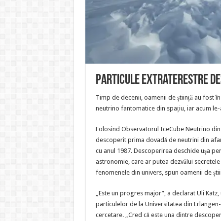
Particule extraterestre de
Timp de decenii, oamenii de știință au fost în
neutrino fantomatice din spațiu, iar acum le-a
Folosind Observatorul IceCube Neutrino din A
descoperit prima dovadă de neutrini din afa
cu anul 1987. Descoperirea deschide ușa pen
astronomie, care ar putea dezvălui secretele
fenomenele din univers, spun oamenii de știi
„Este un progres major”, a declarat Uli Katz, u
particulelor de la Universitatea din Erlange
cercetare. „Cred că este una dintre descoperir