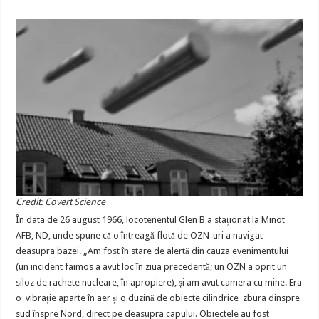
Credit: Covert Science
În data de 26 august 1966, locotenentul Glen B a staționat la Minot
AFB, ND, unde spune că o întreagă flotă de OZN-uri a navigat
deasupra bazei. „Am fost în stare de alertă din cauza evenimentului
(un incident faimos a avut loc în ziua precedentă; un OZN a oprit un
siloz de rachete nucleare, în apropiere), și am avut camera cu mine. Era
o vibrație aparte în aer și o duzină de obiecte cilindrice zbura dinspre
sud înspre Nord, direct pe deasupra capului. Obiectele au fost