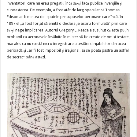
inventatori care nu erau pregătiți încă să-și facă publice invențiile și
cunoașterea. De exemplu, a fost atât de larg speculat că Thomas
Edison ar fi mintea din spatele presupuselor aeronave care încât în
1897 el „a fost forțat să emită o declarație aspru formulată” prin care
să-și nege implicarea. Autorul Gregory L. Reece a susținut că este puțin
probabil ca aeronavele învăluite în mister să fie create de om și testate,
mai ales ca nu există nici o înregistrare a testării dirijabilelor din acea
perioadă și „ar fi fost imposibil și irațional, să se poată păstra un astfel
de secret” până astăzi.