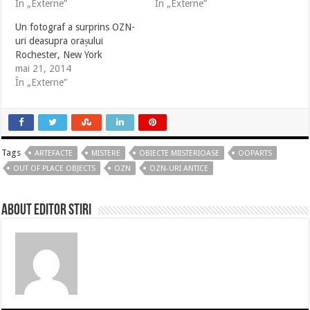
În „Externe”
În „Externe”
Un fotograf a surprins OZN-
uri deasupra orașului
Rochester, New York
mai 21, 2014
În „Externe”
Tags
ARTEFACTE
MISTERE
OBIECTE MIISTERIOASE
OOPARTS
OUT OF PLACE OBJECTS
OZN
OZN-URI ANTICE
About Editor Stiri