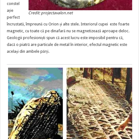
constel
ație
Credit: projectavalon.net
perfect
încrustată, împreună cu Orion și alte stele. Interiorul cupei este foarte
magnetic, cu toate că pe dinafară nu se magnetizează aproape deloc.
Geologii profesioniști spun că acest lucru este imposibil pentru că,
dacă o piatră are particule de metal în interior, efectul magnetic este
același din ambele părți.