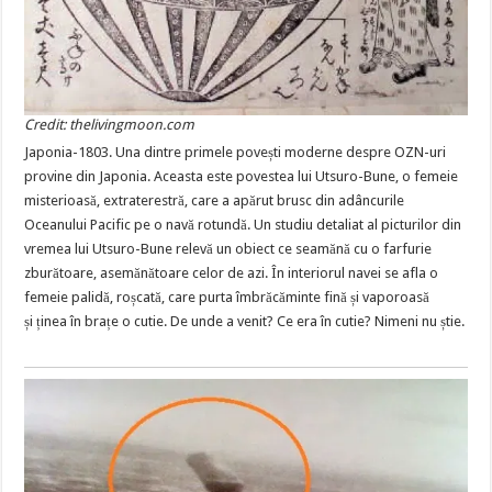
Credit: thelivingmoon.com
Japonia-1803. Una dintre primele povești moderne despre OZN-uri
provine din Japonia. Aceasta este povestea lui Utsuro-Bune, o femeie
misterioasă, extraterestră, care a apărut brusc din adâncurile
Oceanului Pacific pe o navă rotundă. Un studiu detaliat al picturilor din
vremea lui Utsuro-Bune relevă un obiect ce seamănă cu o farfurie
zburătoare, asemănătoare celor de azi. În interiorul navei se afla o
femeie palidă, roșcată, care purta îmbrăcăminte fină și vaporoasă
și ținea în brațe o cutie. De unde a venit? Ce era în cutie? Nimeni nu știe.