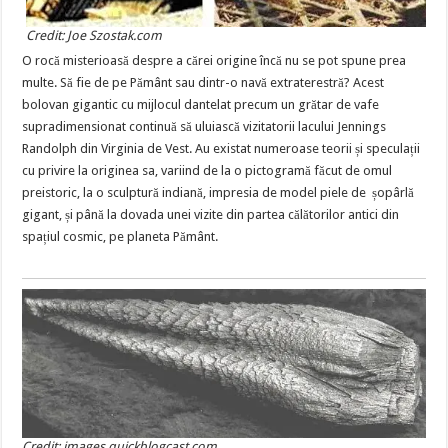
Credit: Joe Szostak.com
O rocă misterioasă despre a cărei origine încă nu se pot spune prea
multe. Să fie de pe Pământ sau dintr-o navă extraterestră? Acest
bolovan gigantic cu mijlocul dantelat precum un grătar de vafe
supradimensionat continuă să uluiască vizitatorii lacului Jennings
Randolph din Virginia de Vest. Au existat numeroase teorii și speculații
cu privire la originea sa, variind de la o pictogramă făcut de omul
preistoric, la o sculptură indiană, impresia de model piele de șopârlă
gigant, și până la dovada unei vizite din partea călătorilor antici din
spațiul cosmic, pe planeta Pământ.
Credit: images.quickblogcast.com