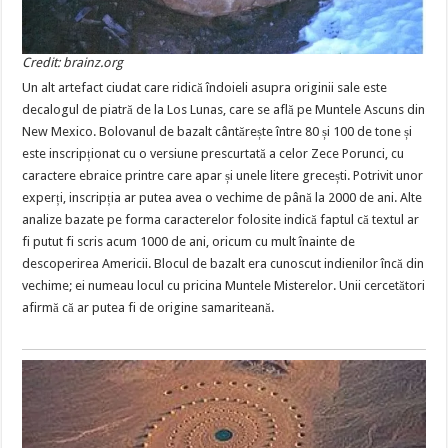
Credit: brainz.org
Un alt artefact ciudat care ridică îndoieli asupra originii sale este
decalogul de piatră de la Los Lunas, care se află pe Muntele Ascuns din
New Mexico. Bolovanul de bazalt cântărește între 80 și 100 de tone și
este inscripționat cu o versiune prescurtată a celor Zece Porunci, cu
caractere ebraice printre care apar și unele litere grecești. Potrivit unor
experți, inscripția ar putea avea o vechime de până la 2000 de ani. Alte
analize bazate pe forma caracterelor folosite indică faptul că textul ar
fi putut fi scris acum 1000 de ani, oricum cu mult înainte de
descoperirea Americii. Blocul de bazalt era cunoscut indienilor încă din
vechime; ei numeau locul cu pricina Muntele Misterelor. Unii cercetători
afirmă că ar putea fi de origine samariteană.