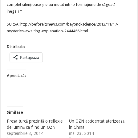
complet silențioase și s-au mutat într-o formațiune de săgeată
inegală.”
SURSA: http://beforeitsnews.com/beyond-science/2013/11/17-
mysteries-awaiting-explanation-2444456.html
Distribuie:
Partajează
Apreciază:
Similare
Presa turcă prezintă o reflexie
Un OZN accidentat aterizează
de lumină ca fiind un OZN
în China
septembrie 3, 2014
mai 23, 2014