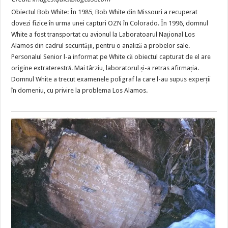
Obiectul Bob White: În 1985, Bob White din Missouri a recuperat
dovezi fizice în urma unei capturi OZN în Colorado. În 1996, domnul
White a fost transportat cu avionul la Laboratoarul Național Los
Alamos din cadrul securității, pentru o analiză a probelor sale.
Personalul Senior l-a informat pe White că obiectul capturat de el are
origine extraterestră. Mai târziu, laboratorul și-a retras afirmația.
Domnul White a trecut examenele poligraf la care l-au supus experții
în domeniu, cu privire la problema Los Alamos.