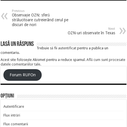
Previous
Observație OZN: sferă
strălucitoare cutreierând cerul pe
discuri de nori
Next
OZN-uri observate în Texas
Lasă un răspuns
Trebuie să fii
autentificat
pentru a publica un
comentariu.
Acest site folosește Akismet pentru a reduce spamul.
Află cum sunt procesate
datele comentariilor tale
.
Forum RUFOn
Opțiuni
Autentificare
Flux intrări
Flux comentarii