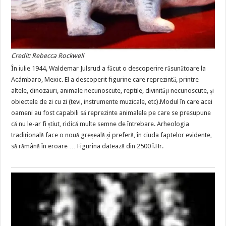
Credit: Rebecca Rockwell
În iulie 1944, Waldemar Julsrud a făcut o descoperire răsunătoare la
Acámbaro, Mexic. El a descoperit figurine care reprezintă, printre
altele, dinozauri, animale necunoscute, reptile, divinități necunoscute, și
obiectele de zi cu zi (tevi, instrumente muzicale, etc).Modul în care acei
oameni au fost capabili să reprezinte animalele pe care se presupune
că nu le-ar fi știut, ridică multe semne de întrebare. Arheologia
tradițională face o nouă greșeală și preferă, în ciuda faptelor evidente,
să rămână în eroare … Figurina datează din 2500 î.Hr.