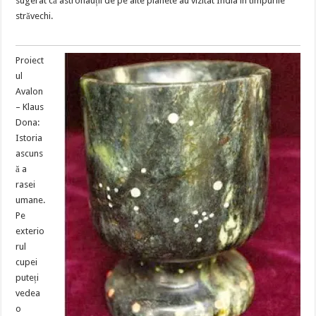
sugerat că astronauții de pe alte planete au vizitat India în timpurile
străvechi.
Proiect
ul
Avalon
– Klaus
Dona:
Istoria
ascuns
ă a
rasei
umane.
Pe
exterio
rul
cupei
puteți
vedea
o