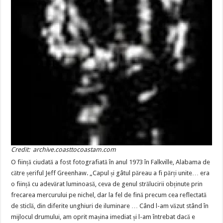
Credit: archive.coasttocoastam.com
O ființă ciudată a fost fotografiată în anul 1973 în Falkville, Alabama de
către șeriful Jeff Greenhaw. „Capul și gâtul păreau a fi părți unite… era
o ființă cu adevărat luminoasă, ceva de genul strălucirii obținute prin
frecarea mercurului pe nichel, dar la fel de fină precum cea reflectată
de sticlă, din diferite unghiuri de iluminare … Când l-am văzut stând în
mijlocul drumului, am oprit mașina imediat și l-am întrebat dacă e