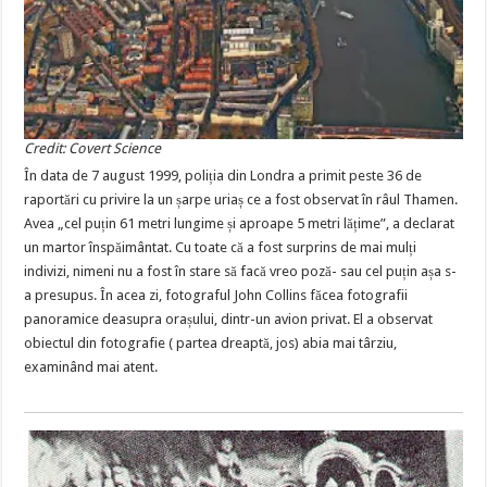
Credit: Covert Science
În data de 7 august 1999, poliția din Londra a primit peste 36 de
raportări cu privire la un șarpe uriaș ce a fost observat în râul Thamen.
Avea „cel puțin 61 metri lungime și aproape 5 metri lățime”, a declarat
un martor înspăimântat. Cu toate că a fost surprins de mai mulți
indivizi, nimeni nu a fost în stare să facă vreo poză- sau cel puțin așa s-
a presupus. În acea zi, fotograful John Collins făcea fotografii
panoramice deasupra orașului, dintr-un avion privat. El a observat
obiectul din fotografie ( partea dreaptă, jos) abia mai târziu,
examinând mai atent.