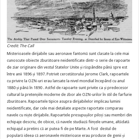
Credit: The Call
Misterioasele dirijabile sau aeronave fantomă sunt clasate la cele mai
cunoscute obiecte zburătoare neidentificate dintr-o serie de rapoarte
de ziar originare din vestul Statelor Unite și răspândite până spre est
între anii 1896 și 1897. Potrivit cercetătorului Jerome Clark, rapoartele
cu privire la OZN-uri erau lansate la nivel mondial începând cu anul
1880 și până în 1890 . Astfel de rapoarte sunt privite ca și predecesor
cultural la pretențiile moderne de zbor ale OZN-urilor în stil de farfurie
zburătoare. Rapoartele tipice asupra dirijabilelor implicau lumini
neidentificate, dar cele mai detaliate aspecte raportate comparau
navele cu niște dirijabile. Rapoartele presupușilor piloți sau membri din
echipaje descriu, de obicei, că navele studiază ființele umane, altădată
echipajul a pretins că ar putea fi de pe Marte. A fost destul de
populară ideea că aeronavele misterioase erau produse de genii și