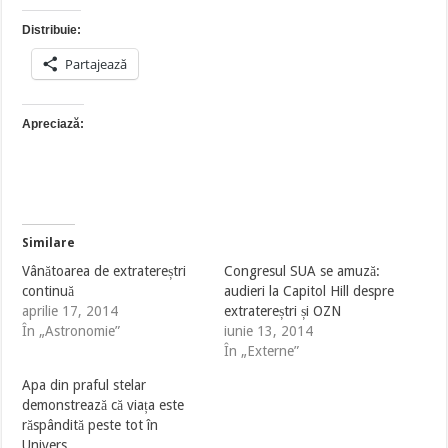
Distribuie:
Partajează
Apreciază:
Similare
Vânătoarea de extratereștri
Congresul SUA se amuză:
continuă
audieri la Capitol Hill despre
aprilie 17, 2014
extratereștri și OZN
În „Astronomie”
iunie 13, 2014
În „Externe”
Apa din praful stelar
demonstrează că viața este
răspândită peste tot în
Univers