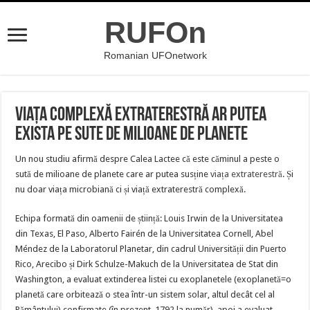
RUFOn
Romanian UFOnetwork
Viața complexă extraterestră ar putea
exista pe sute de milioane de planete
Un nou studiu afirmă despre Calea Lactee că este căminul a peste o
sută de milioane de planete care ar putea susține
viața extraterestră
. Și
nu doar viața microbiană ci și viață extraterestră complexă.
Echipa formată din oamenii de știință: Louis Irwin de la Universitatea
din Texas, El Paso, Alberto Fairén de la Universitatea Cornell, Abel
Méndez de la Laboratorul Planetar, din cadrul Universității din Puerto
Rico, Arecibo și Dirk Schulze-Makuch de la Universitatea de Stat din
Washington, a evaluat extinderea listei cu exoplanetele (exoplanetă=o
planetă care orbitează o stea într-un sistem solar, altul decât cel al
Pământului) confirmate (în prezent, 1792 la număr), apoi a evaluat