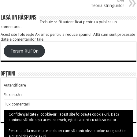
Next
Teoria stringurilor
Lasă un răspuns
Trebuie să fii
autentificat
pentru a publica un
comentariu.
Acest site folosește Akismet pentru a reduce spamul.
Află cum sunt procesate
datele comentariilor tale
.
Forum RUFOn
Opțiuni
Autentificare
Flux intrări
Flux comentarii
WordPress.org
Confidențialitate și cookie-uri: acest site folosește cookie-uri. Dacă
continui să folosești acest site web, ești de acord cu utilizarea lor.
Pentru a afla mai multe, inclusiv cum să controlezi cookie-urile, uită-te
aici:
Politică cookie-uri