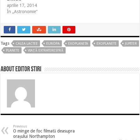
aprilie 17, 2014
În „Astronomie”
Tags
CALEA LACTEE
EUROPA
EXOPLANETA
EXOPLANETE
JUPITER
PLANETE
VIAȚĂ EXTRATERESTRĂ
About Editor Stiri
Previous
O minge de foc filmată deasupra
orașului Northampton