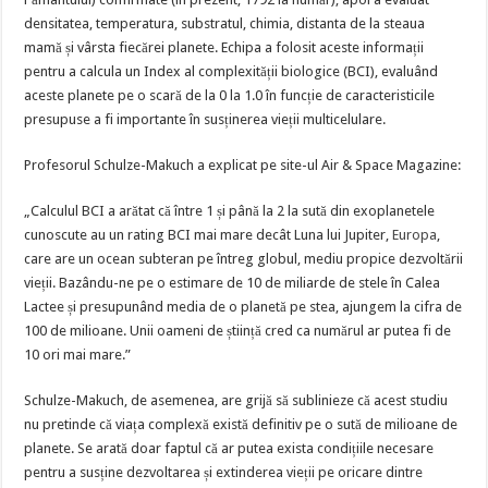
densitatea, temperatura, substratul, chimia, distanta de la steaua
mamă și vârsta fiecărei planete. Echipa a folosit aceste informații
pentru a calcula un Index al complexității biologice (BCI), evaluând
aceste planete pe o scară de la 0 la 1.0 în funcție de caracteristicile
presupuse a fi importante în susținerea vieții multicelulare.
Profesorul Schulze-Makuch a explicat pe site-ul Air & Space Magazine:
„Calculul BCI a arătat că între 1 și până la 2 la sută din exoplanetele
cunoscute au un rating BCI mai mare decât Luna lui Jupiter,
Europa
,
care are un ocean subteran pe întreg globul, mediu propice dezvoltării
vieții. Bazându-ne pe o estimare de 10 de miliarde de stele în Calea
Lactee și presupunând media de o planetă pe stea, ajungem la cifra de
100 de milioane. Unii oameni de știință cred ca numărul ar putea fi de
10 ori mai mare.”
Schulze-Makuch, de asemenea, are grijă să sublinieze că acest studiu
nu pretinde că viața complexă există definitiv pe o sută de milioane de
planete. Se arată doar faptul că ar putea exista condițiile necesare
pentru a susține dezvoltarea și extinderea vieții pe oricare dintre