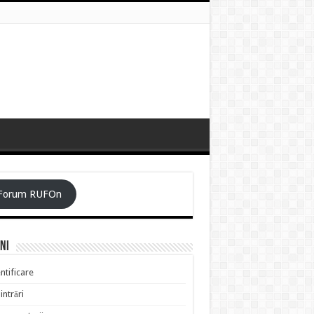
Forum RUFOn
ni
ntificare
intrări