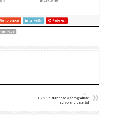
erne”
În „Externe”
Stumbleupon
LinkedIn
Pinterest
TRIUNGHI
Next
OZN-uri surprinse și fotografiate
survolând deșertul