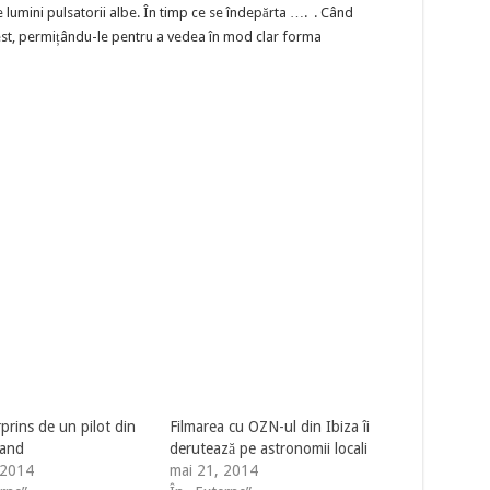
e lumini pulsatorii albe. În timp ce se îndepărta …. . Când
-est, permițându-le pentru a vedea în mod clar forma
rins de un pilot din
Filmarea cu OZN-ul din Ibiza îi
land
derutează pe astronomii locali
 2014
mai 21, 2014