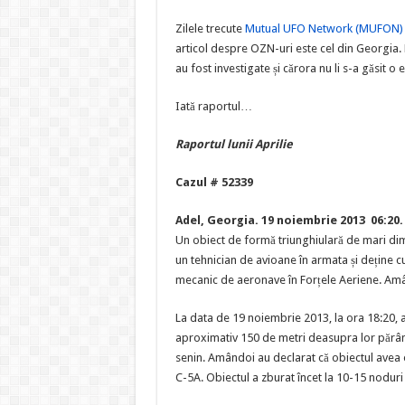
Zilele trecute
Mutual UFO Network (MUFON)
articol despre OZN-uri este cel din Georgia.
au fost investigate și cărora nu li s-a găsit o e
Iată raportul…
Raportul lunii Aprilie
Cazul # 52339
Adel, Georgia. 19 noiembrie 2013 06:20.
Un obiect de formă triunghiulară de mari dime
un tehnician de avioane în armata și deține cuno
mecanic de aeronave în Forțele Aeriene. Amâ
La data de 19 noiembrie 2013, la ora 18:20, 
aproximativ 150 de metri deasupra lor părând
senin. Amândoi au declarat că obiectul avea 
C-5A. Obiectul a zburat încet la 10-15 noduri