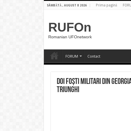
Prima pagină
FOR
SÂMBĂTĂ , AUGUST 8 2026
RUFOn
Romanian UFOnetwork
FORUM
Contact
Doi foști militari din Georg
triunghi