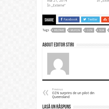
mai 21, 2014
În „Ext
În „Externe”
Facebook
Twitter
Share
Tags
MILITARI
MUFON
OZN
SUA
About Editor Stiri
Previous
OZN surprins de un pilot din
Queensland
Lasă un răspuns