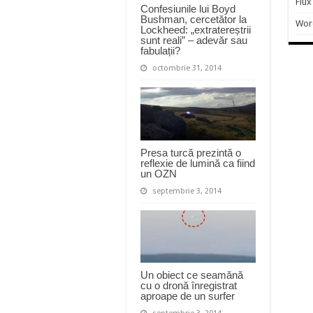
Flux
Confesiunile lui Boyd
Bushman, cercetător la
Wor
Lockheed: „extratereștrii
sunt reali” – adevăr sau
fabulații?
octombrie 31, 2014
Presa turcă prezintă o
reflexie de lumină ca fiind
un OZN
septembrie 3, 2014
Un obiect ce seamănă
cu o dronă înregistrat
aproape de un surfer