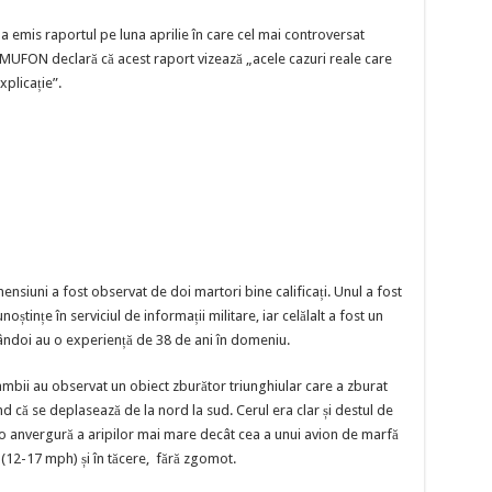
a emis raportul pe luna aprilie în care cel mai controversat
 MUFON declară că acest raport vizează „acele cazuri reale care
xplicație”.
nsiuni a fost observat de doi martori bine calificați. Unul a fost
ștințe în serviciul de informații militare, iar celălalt a fost un
ndoi au o experiență de 38 de ani în domeniu.
ambii au observat un obiect zburător triunghiular care a zburat
 că se deplasează de la nord la sud. Cerul era clar și destul de
o anvergură a aripilor mai mare decât cea a unui avion de marfă
 (12-17 mph) și în tăcere, fără zgomot.