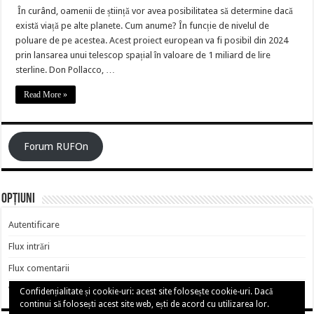
În curând, oamenii de știință vor avea posibilitatea să determine dacă
există viață pe alte planete. Cum anume? În funcție de nivelul de
poluare de pe acestea. Acest proiect european va fi posibil din 2024
prin lansarea unui telescop spațial în valoare de 1 miliard de lire
sterline. Don Pollacco, …
Read More »
Forum RUFOn
Opțiuni
Autentificare
Flux intrări
Flux comentarii
WordPress.org
Confidențialitate și cookie-uri: acest site folosește cookie-uri. Dacă
continui să folosești acest site web, ești de acord cu utilizarea lor.