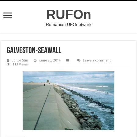
RUFOn
Romanian UFOnetwork
Galveston-Seawall
Editor Stiri
iunie 25, 2014
Leave a comment
113 Views