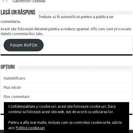
Galveston-Seawall
Lasă un răspuns
Trebuie să fii
autentificat
pentru a publica un
comentariu.
Acest site folosește Akismet pentru a reduce spamul.
Află cum sunt procesate
datele comentariilor tale
.
Forum RUFOn
Opțiuni
Autentificare
Flux intrări
Flux comentarii
WordPress.org
Confidențialitate și cookie-uri: acest site folosește cookie-uri. Dacă
continui să folosești acest site web, ești de acord cu utilizarea lor.
Pentru a afla mai multe, inclusiv cum să controlezi cookie-urile, uită-te
aici:
Politică cookie-uri