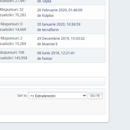
zualizări: 27,947
de
Tayka
Răspunsuri: 32
26 Februarie 2020, 01:46:00
zualizări: 70,282
de
fiulploii
Răspunsuri: 0
20 Ianuarie 2020, 16:36:59
zualizări: 14,669
de
terraflorin
Răspunsuri: 2
29 Decembrie 2019, 15:33:32
zualizări: 15,269
de
bluestar3
Răspunsuri: 106
08 Iunie 2018, 12:21:41
zualizări: 145,958
de
hoinar
Sari la