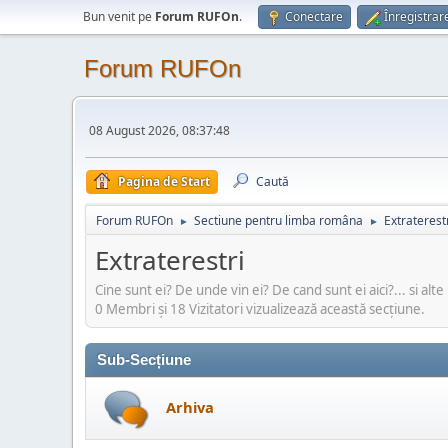
Bun venit pe
Forum RUFOn
.
Conectare
Înregistrar
Forum RUFOn
08 August 2026, 08:37:48
Pagina de Start
Caută
Forum RUFOn
Sectiune pentru limba româna
Extraterest
►
►
Extraterestri
Cine sunt ei? De unde vin ei? De cand sunt ei aici?... si alte
0 Membri şi 18 Vizitatori vizualizează această secțiune.
Sub-Secțiune
Arhiva