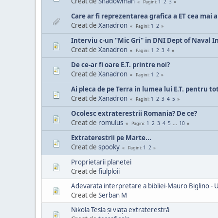
Creat de
Shadowman
1
2
3
Pagini
Care ar fi reprezentarea grafica a ET cea mai a
Creat de
Xanadron
1
2
Pagini
Interviu c-un "Mic Gri" in DNI Dept of Naval In
Creat de
Xanadron
1
2
3
4
Pagini
De ce-ar fi oare E.T. printre noi?
Creat de
Xanadron
1
2
Pagini
Ai pleca de pe Terra in lumea lui E.T. pentru 
Creat de
Xanadron
1
2
3
4
5
Pagini
Ocolesc extraterestrii Romania? De ce?
Creat de
romulus
1
2
3
4
5
...
10
Pagini
Extraterestrii pe Marte...
Creat de
spooky
1
2
Pagini
Proprietarii planetei
Creat de
fiulploii
Adevarata interpretare a bibliei-Mauro Biglino -
Creat de
Serban M
Nikola Tesla și viața extraterestră