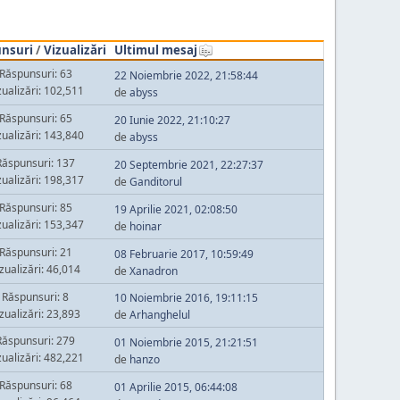
nsuri
/
Vizualizări
Ultimul mesaj
Răspunsuri: 63
22 Noiembrie 2022, 21:58:44
zualizări: 102,511
de
abyss
Răspunsuri: 65
20 Iunie 2022, 21:10:27
zualizări: 143,840
de
abyss
Răspunsuri: 137
20 Septembrie 2021, 22:27:37
zualizări: 198,317
de
Ganditorul
Răspunsuri: 85
19 Aprilie 2021, 02:08:50
zualizări: 153,347
de
hoinar
Răspunsuri: 21
08 Februarie 2017, 10:59:49
zualizări: 46,014
de
Xanadron
Răspunsuri: 8
10 Noiembrie 2016, 19:11:15
zualizări: 23,893
de
Arhanghelul
Răspunsuri: 279
01 Noiembrie 2015, 21:21:51
zualizări: 482,221
de
hanzo
Răspunsuri: 68
01 Aprilie 2015, 06:44:08