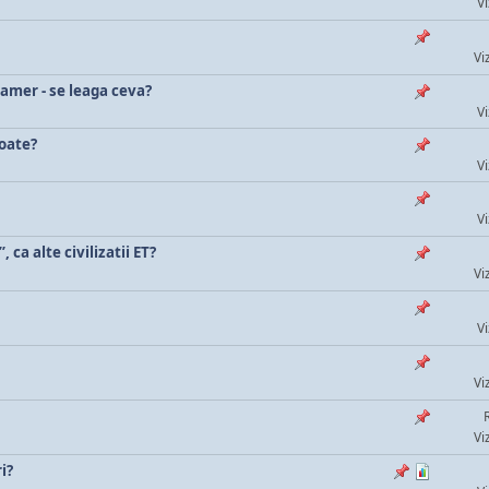
Vi
Vi
amer - se leaga ceva?
Vi
poate?
Vi
Vi
 ca alte civilizatii ET?
Vi
Vi
Vi
Vi
i?