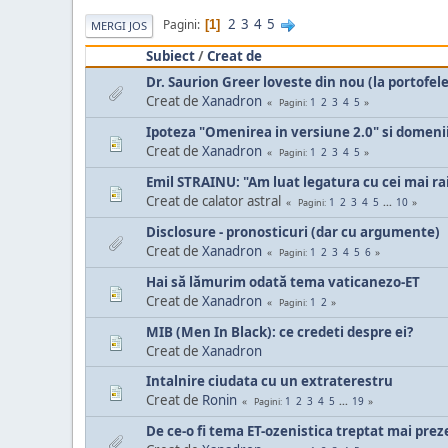
2
3
4
5
Pagini
1
MERGI JOS
Subiect
/
Creat de
Dr. Saurion Greer loveste din nou (la portofele 
Creat de
Xanadron
1
2
3
4
5
Pagini
Ipoteza "Omenirea in versiune 2.0" si domen
Creat de
Xanadron
1
2
3
4
5
Pagini
Emil STRAINU: "Am luat legatura cu cei mai rai
Creat de calator astral
1
2
3
4
5
...
10
Pagini
Disclosure - pronosticuri (dar cu argumente)
Creat de
Xanadron
1
2
3
4
5
6
Pagini
Hai să lămurim odată tema vaticanezo-ET
Creat de
Xanadron
1
2
Pagini
MIB (Men In Black): ce credeti despre ei?
Creat de
Xanadron
Intalnire ciudata cu un extraterestru
Creat de
Ronin
1
2
3
4
5
...
19
Pagini
De ce-o fi tema ET-ozenistica treptat mai pre