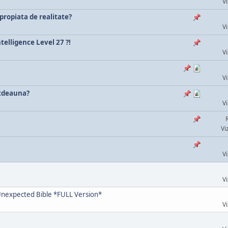
Vi
propiata de realitate?
Vi
telligence Level 27 ?!
Vi
Vi
totdeauna?
Vi
Vi
Vi
Vi
 Unexpected Bible *FULL Version*
Vi