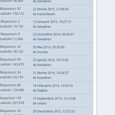
zualizări: 96,464
de
Xanadron
Răspunsuri: 92
22 Martie 2015, 21:09:34
zualizări: 150,122
de
tractorbeam
Răspunsuri: 2
13 Ianuarie 2015, 10:27:13
zualizări: 16,156
de
Xanadron
Răspunsuri: 9
22 Octombrie 2014, 08:56:57
zualizări: 21,666
de
Xanadron
Răspunsuri: 32
30 Mai 2014, 20:35:30
zualizări: 56,128
de
murdoc
Răspunsuri: 99
23 Aprilie 2014, 10:15:58
zualizări: 143,975
de
Xanadron
Răspunsuri: 34
21 Martie 2014, 14:24:27
zualizări: 63,159
de
Xanadron
Răspunsuri: 86
18 Februarie 2014, 16:55:32
zualizări: 128,686
de
fiulploii
Răspunsuri: 105
13 Septembrie 2013, 15:14:38
zualizări: 207,878
de
Urban
Răspunsuri: 30
20 Decembrie 2012, 12:27:23