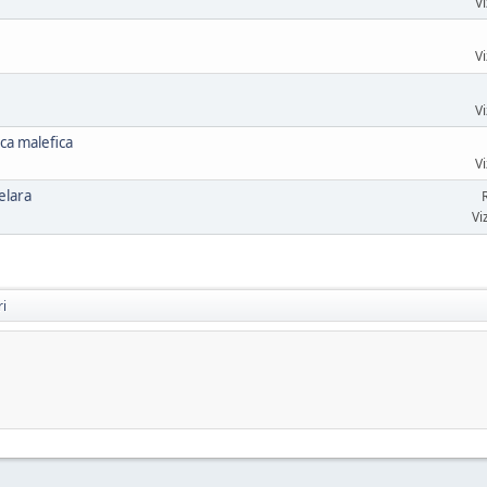
Vi
Vi
Vi
ica malefica
Vi
elara
Vi
ri