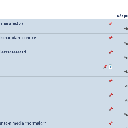
Răspu
mai ales) :-)
Vi
ii secundare conexe
Vi
 extraterestri..."
Vi
Vi
Vi
Vi
Vi
zenta-n media "normala"?