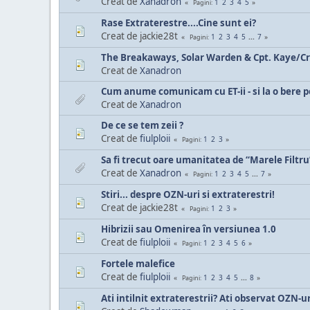
Creat de
Xanadron
1
2
3
4
5
Pagini
Rase Extraterestre....Cine sunt ei?
Creat de jackie28t
1
2
3
4
5
...
7
Pagini
The Breakaways, Solar Warden & Cpt. Kaye/Cr
Creat de
Xanadron
Cum anume comunicam cu ET-ii - si la o bere 
Creat de
Xanadron
De ce se tem zeii ?
Creat de
fiulploii
1
2
3
Pagini
Sa fi trecut oare umanitatea de “Marele Filtru”,
Creat de
Xanadron
1
2
3
4
5
...
7
Pagini
Stiri... despre OZN-uri si extraterestri!
Creat de jackie28t
1
2
3
Pagini
Hibrizii sau Omenirea în versiunea 1.0
Creat de
fiulploii
1
2
3
4
5
6
Pagini
Fortele malefice
Creat de
fiulploii
1
2
3
4
5
...
8
Pagini
Ati intilnit extraterestrii? Ati observat OZN-ur