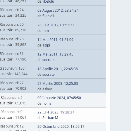
zualizări: 48,251
de
libelulu
Răspunsuri: 24
03 August 2012, 23:34:34
zualizări: 34,325
de
fiulploii
Răspunsuri: 50
28 Iulie 2012, 01:52:32
zualizări: 89,718
de
mm
Răspunsuri: 28
14 Mai 2011, 01:21:09
zualizări: 35,862
de
Tzipi
Răspunsuri: 61
12 Mai 2011, 18:29:45
zualizări: 77,190
de
socrate
Răspunsuri: 136
18 Aprilie 2011, 22:45:38
zualizări: 143,244
de
socrate
Răspunsuri: 27
27 Martie 2008, 12:25:03
zualizări: 70,902
de askey
Răspunsuri: 5
09 Ianuarie 2024, 07:45:50
zualizări: 65,015
de
hoinar
Răspunsuri: 0
22 Iulie 2023, 19:28:37
zualizări: 11,061
de
Serban M
Răspunsuri: 12
20 Octombrie 2020, 18:59:17