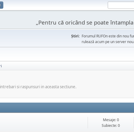
e
„Pentru că oricând se poate întampla l
Ştiri:
Forumul RUFOn este din nou fun
rulează acum pe un server nou
ri
 intrebari si raspunsuri in aceasta sectiune.
Mesaje: 0
Subiecte: 0