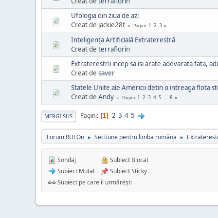
Creat de
terraflorin
Ufologia din ziua de azi
Creat de jackie28t
1
2
3
Pagini
Inteligența Artificială Extraterestră
Creat de
terraflorin
Extraterestrii incep sa isi arate adevarata fata, ad
Creat de
saver
Statele Unite ale Americii detin o intreaga flota st
Creat de
Andy
1
2
3
4
5
...
8
Pagini
2
3
4
5
Pagini
1
MERGI SUS
Forum RUFOn
Sectiune pentru limba româna
Extraterest
►
►
Sondaj
Subiect Blocat
Subiect Mutat
Subiect Sticky
Subiect pe care îl urmărești