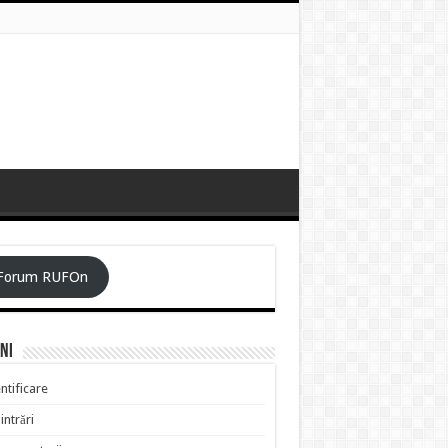
Forum RUFOn
ni
ntificare
intrări