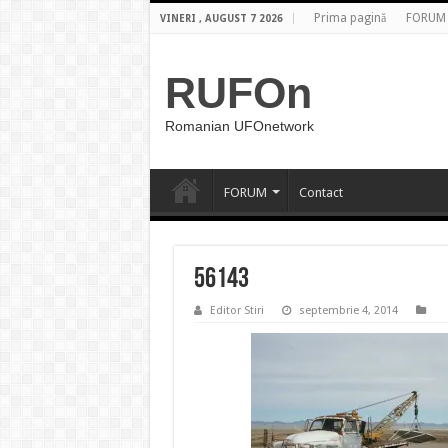
Prima pagină
FORUM
VINERI , AUGUST 7 2026
RUFOn
Romanian UFOnetwork
FORUM
Contact
56143
Editor Stiri
septembrie 4, 2014