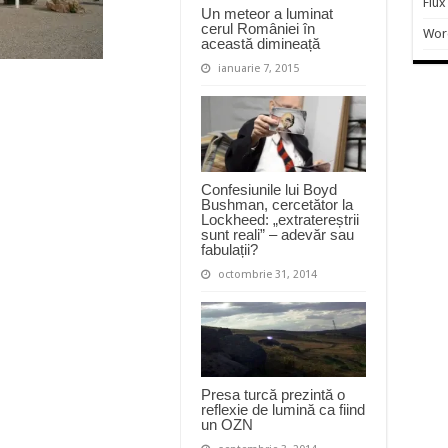
Flux
Un meteor a luminat
cerul României în
Wor
această dimineață
ianuarie 7, 2015
Confesiunile lui Boyd
Bushman, cercetător la
Lockheed: „extratereștrii
sunt reali” – adevăr sau
fabulații?
octombrie 31, 2014
Presa turcă prezintă o
reflexie de lumină ca fiind
un OZN