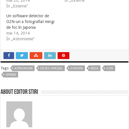
mai 23, 2014
În „Externe”
În „Externe”
Un software detector de
OZN-uri a fotografiat mingi
de foc în Japonia
mai 14, 2014
În „Astronomie”
Tags
ASTRONOMI
DEȘEU SPAȚIAL
EUROPA
IBIZA
OZN
SPANIA
About Editor Stiri