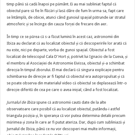
timp până să cadă înapoi pe pământ. Ei au mai subliniat faptul că
obiectul pare să fie în flăcări și lasă dâre de fum în urma sa, fapt care
se întâmplă, de obicei, atunci când gunoiul spațial pătrunde iar stratul
atmosferic și se încinge din cauza forței de frecare din aer.
În timp ce se părea că s-a făcut lumină în acest caz, astronomii din
Ibiza au declarat că au localizat obiectul și că descoperirile lor arată că
nu este, nici pe departe, vorba de gunoi spațial. Obiectul a fost
localizat de telescopul Cala D’ Hort și, potrivit lui Ignacio de la Cueva, și
el membru al Asociației de Astronomie Eivissa, obiectul și-a schimbat
direcția în timpul zborului. El mai declară că singura explicație pentru
schimbarea de direcție ar fi faptul că obiectul era autopropulsat și că
se poate observa din materialul video că obiectul se deplasează într-o
direcție diferită de cea pe care o avea inițial, când a fost localizat.
Jurnalul de Ibiza
spune că astronomii caută date de la alte
observatoare care posibil că au localizat obiectul, putându-i astfel
triangula poziția și, în speranța că vor putea determina detalii precum
mărimea și zona în care ar fi putut ateriza. Dar, după cum subliniază și
Jurnalul de Ibiza, până ce nu vor descoperi mai multe informații,