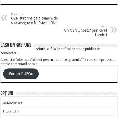
Previous
OZN surprins de o cameră de
supraveghere În Puerto Rico
Next
Un OZN „înoată” prin cerul
Londrei
Lasă un răspuns
Trebuie să fii
autentificat
pentru a publica un
comentariu.
Acest site folosește Akismet pentru a reduce spamul.
Află cum sunt procesate
datele comentariilor tale
.
Forum RUFOn
Opțiuni
Autentificare
Flux intrări