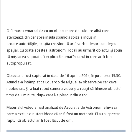
O filmare remarcabilă cu un obiect mare de culoare albă care
aterizează din cer spre insula spaniolă Ibiza a indus în
eroare autoritățile, aceștia crezând că ar fi vorba despre un deșeu
spațial. Cu toate acestea, astronomii locali au urmărit obiectul și spun
că mișcarea sa poate fi explicată numai în cazul în care ar fi fost
autopropulsat.
Obiectul a fost capturat în data de 16 aprilie 2014, în jurul orei 19:30.
Atunci s-a întâmplat ca Eduardo de Miguel să observe pe cer ceva
neobișnuit. Și-a luat rapid camera video și a reușit să filmeze obiectul
timp de 3 minute, după care l-a pierdut din vizor.
Materialul video a fost analizat de Asociația de Astronomie Eivissa
care a exclus din start ideea că ar fi fost un meteorit. Ei au suspectat
faptul că obiectul ar fi fost făcut de om.