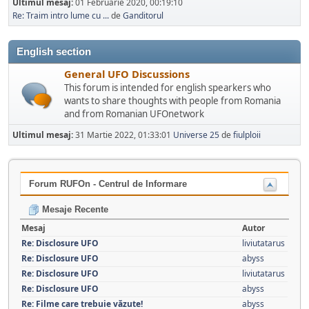
Ultimul mesaj:
01 Februarie 2020, 00:19:10
Re: Traim intro lume cu ...
de
Ganditorul
English section
General UFO Discussions
This forum is intended for english spearkers who
wants to share thoughts with people from Romania
and from Romanian UFOnetwork
Ultimul mesaj:
31 Martie 2022, 01:33:01
Universe 25
de
fiulploii
Forum RUFOn - Centrul de Informare
Mesaje Recente
Mesaj
Autor
Re: Disclosure UFO
liviutatarus
Re: Disclosure UFO
abyss
Re: Disclosure UFO
liviutatarus
Re: Disclosure UFO
abyss
Re: Filme care trebuie văzute!
abyss