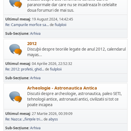
paranormale dar care nu se incadreaza în celelalte
doua forumuri de mai sus.
Ultimul mesaj:
19 August 2024, 14:42:45
Re: Campurile morfice sa...
de
fiulploii
Sub-Secțiune
Arhiva
2012
Discuþii despre teoriile legate de anul 2012, calendarul
mayas...
Ultimul mesaj:
04 Aprilie 2026, 22:52:32
Re: 2012: profetii, ghid...
de
fiulploii
Sub-Secțiune
Arhiva
Arheologie - Astronautica Antica
Discutii despre archeologie, astronautica, paleo SETI,
tehnologii antice, astronauti antici, civilizatii si tot ce
poate incapea
Ultimul mesaj:
27 Martie 2026, 00:39:09
Re: Nazca: „ființele tri...
de
abyss
Sub-Secțiune
Arhiva