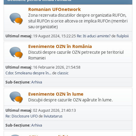
Romanian UFOnetwork
Zona rezervata discutiilor despre organizatia RUFOn,
situl RUFOn si orice altceva ce implica RUFOn (membri
sau organizatie)
Ultimul mesaj:
19 August 2024, 15:22:25
Re: Iti aduci aminte?
de
fiulploii
Evenimente OZN în România
Discutii despre cazurile OZN petrecute pe teritoriul
Romaniei
Ultimul mesaj:
16 Februarie 2026, 21:54:58
Cdor. Smoleanu despre în...
de
classic
Sub-Secțiune
Arhiva
Evenimente OZN în lume
Discuþii despre cazurile OZN apãrute în lume.
Ultimul mesaj:
02 August 2026, 21:40:13
Re: Disclosure UFO
de
liviutatarus
Sub-Secțiune
Arhiva