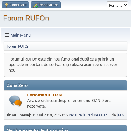
Conectare
Înregistrare
Forum RUFOn
Main Menu
Forum RUFOn
Forumul RUFOn este din nou funcțional după ce a primit un
upgrade important de software și rulează acum pe un server
nou.
Zona Zero
Fenomenul OZN
Analize si discutii despre fenomenul OZN. Zona
rezervata.
Ultimul mesaj:
31 Mai 2019, 21:50:46
Re: Tura la Pădurea Baci...
de
jean
Sectiune pentru limba româna