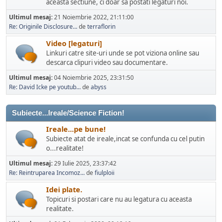
aceasta sectiune, ci doar sa postati legaturi noi.
Ultimul mesaj:
21 Noiembrie 2022, 21:11:00
Re: Originile Disclosure...
de
terraflorin
Video [legaturi]
Linkuri catre site-uri unde se pot viziona online sau
descarca clipuri video sau documentare.
Ultimul mesaj:
04 Noiembrie 2025, 23:31:50
Re: David Icke pe youtub...
de
abyss
Subiecte...Ireale/Science Fiction!
Ireale...pe bune!
Subiecte atat de ireale,incat se confunda cu cel putin
o...realitate!
Ultimul mesaj:
29 Iulie 2025, 23:37:42
Re: Reintruparea Incomoz...
de
fiulploii
Idei plate.
Topicuri si postari care nu au legatura cu aceasta
realitate.