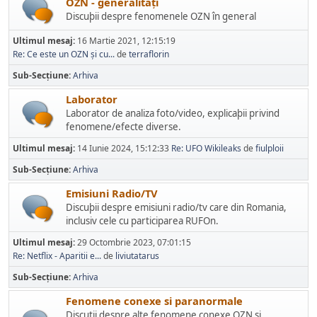
OZN - generalități
Discuþii despre fenomenele OZN în general
Ultimul mesaj:
16 Martie 2021, 12:15:19
Re: Ce este un OZN și cu...
de
terraflorin
Sub-Secțiune
Arhiva
Laborator
Laborator de analiza foto/video, explicaþii privind
fenomene/efecte diverse.
Ultimul mesaj:
14 Iunie 2024, 15:12:33
Re: UFO Wikileaks
de
fiulploii
Sub-Secțiune
Arhiva
Emisiuni Radio/TV
Discuþii despre emisiuni radio/tv care din Romania,
inclusiv cele cu participarea RUFOn.
Ultimul mesaj:
29 Octombrie 2023, 07:01:15
Re: Netflix - Aparitii e...
de
liviutatarus
Sub-Secțiune
Arhiva
Fenomene conexe si paranormale
Discutii despre alte fenomene conexe OZN si