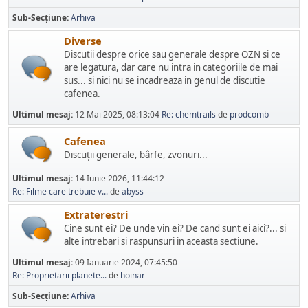
Sub-Secțiune
Arhiva
Diverse
Discutii despre orice sau generale despre OZN si ce
are legatura, dar care nu intra in categoriile de mai
sus... si nici nu se incadreaza in genul de discutie
cafenea.
Ultimul mesaj:
12 Mai 2025, 08:13:04
Re: chemtrails
de
prodcomb
Cafenea
Discuţii generale, bârfe, zvonuri...
Ultimul mesaj:
14 Iunie 2026, 11:44:12
Re: Filme care trebuie v...
de
abyss
Extraterestri
Cine sunt ei? De unde vin ei? De cand sunt ei aici?... si
alte intrebari si raspunsuri in aceasta sectiune.
Ultimul mesaj:
09 Ianuarie 2024, 07:45:50
Re: Proprietarii planete...
de
hoinar
Sub-Secțiune
Arhiva