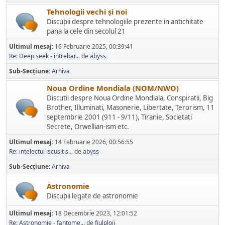
Tehnologii vechi și noi
Discuþii despre tehnologiile prezente in antichitate
pana la cele din secolul 21
Ultimul mesaj:
16 Februarie 2025, 00:39:41
Re: Deep seek - intrebar...
de
abyss
Sub-Secțiune
Arhiva
Noua Ordine Mondiala (NOM/NWO)
Discutii despre Noua Ordine Mondiala, Conspiratii, Big
Brother, Illuminati, Masonerie, Libertate, Terorism, 11
septembrie 2001 (911 - 9/11), Tiranie, Societati
Secrete, Orwellian-ism etc.
Ultimul mesaj:
14 Februarie 2026, 00:56:55
Re: intelectul iscusit s...
de
abyss
Sub-Secțiune
Arhiva
Astronomie
Discuþii legate de astronomie
Ultimul mesaj:
18 Decembrie 2023, 12:01:52
Re: Astronomie - fantome...
de
fiulploii