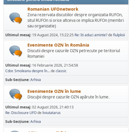
Romanian UFOnetwork
Zona rezervata discutiilor despre organizatia RUFOn,
situl RUFOn si orice altceva ce implica RUFOn (membri
sau organizatie)
Ultimul mesaj:
19 August 2024, 15:22:25
Re: Iti aduci aminte?
de
fiulploii
Evenimente OZN în România
Discutii despre cazurile OZN petrecute pe teritoriul
Romaniei
Ultimul mesaj:
16 Februarie 2026, 21:54:58
Cdor. Smoleanu despre în...
de
classic
Sub-Secțiune
Arhiva
Evenimente OZN în lume
Discuþii despre cazurile OZN apãrute în lume.
Ultimul mesaj:
02 August 2026, 21:40:13
Re: Disclosure UFO
de
liviutatarus
Sub-Secțiune
Arhiva