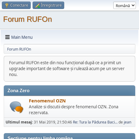
Conectare
Înregistrare
Forum RUFOn
Main Menu
Forum RUFOn
Forumul RUFOn este din nou funcțional după ce a primit un
upgrade important de software și rulează acum pe un server
nou.
Zona Zero
Fenomenul OZN
Analize si discutii despre fenomenul OZN. Zona
rezervata.
Ultimul mesaj:
31 Mai 2019, 21:50:46
Re: Tura la Pădurea Baci...
de
jean
Sectiune pentru limba româna