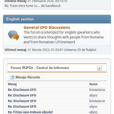
Ultimul mesaj:
01 Februarie 2020, 00:19:10
Re: Traim intro lume cu ...
de
Ganditorul
English section
General UFO Discussions
This forum is intended for english spearkers who
wants to share thoughts with people from Romania
and from Romanian UFOnetwork
Ultimul mesaj:
31 Martie 2022, 01:33:01
Universe 25
de
fiulploii
Forum RUFOn - Centrul de Informare
Mesaje Recente
Mesaj
Autor
Re: Disclosure UFO
liviutatarus
Re: Disclosure UFO
abyss
Re: Disclosure UFO
liviutatarus
Re: Disclosure UFO
abyss
Re: Filme care trebuie văzute!
abyss