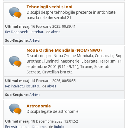
Tehnologii vechi și noi
Discuþii despre tehnologiile prezente in antichitate
pana la cele din secolul 21
Ultimul mesaj:
16 Februarie 2025, 00:39:41
Re: Deep seek - intrebar...
de
abyss
Sub-Secțiune
Arhiva
Noua Ordine Mondiala (NOM/NWO)
Discutii despre Noua Ordine Mondiala, Conspiratii, Big
Brother, Illuminati, Masonerie, Libertate, Terorism, 11
septembrie 2001 (911 - 9/11), Tiranie, Societati
Secrete, Orwellian-ism etc.
Ultimul mesaj:
14 Februarie 2026, 00:56:55
Re: intelectul iscusit s...
de
abyss
Sub-Secțiune
Arhiva
Astronomie
Discuþii legate de astronomie
Ultimul mesaj:
18 Decembrie 2023, 12:01:52
Re: Astronomie - fantome...
de
fiulploii