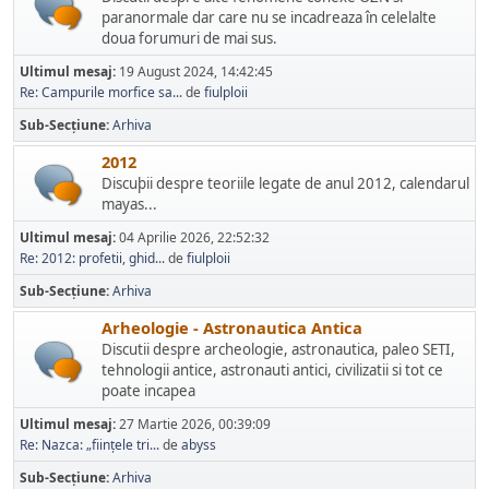
paranormale dar care nu se incadreaza în celelalte
doua forumuri de mai sus.
Ultimul mesaj:
19 August 2024, 14:42:45
Re: Campurile morfice sa...
de
fiulploii
Sub-Secțiune
Arhiva
2012
Discuþii despre teoriile legate de anul 2012, calendarul
mayas...
Ultimul mesaj:
04 Aprilie 2026, 22:52:32
Re: 2012: profetii, ghid...
de
fiulploii
Sub-Secțiune
Arhiva
Arheologie - Astronautica Antica
Discutii despre archeologie, astronautica, paleo SETI,
tehnologii antice, astronauti antici, civilizatii si tot ce
poate incapea
Ultimul mesaj:
27 Martie 2026, 00:39:09
Re: Nazca: „ființele tri...
de
abyss
Sub-Secțiune
Arhiva