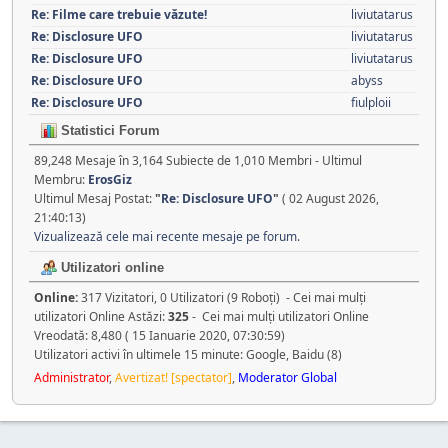
Re: Filme care trebuie văzute!
liviutatarus
Re: Disclosure UFO
liviutatarus
Re: Disclosure UFO
liviutatarus
Re: Disclosure UFO
abyss
Re: Disclosure UFO
fiulploii
Statistici Forum
89,248 Mesaje în 3,164 Subiecte de 1,010 Membri - Ultimul
Membru:
ErosGiz
Ultimul Mesaj Postat:
"
Re: Disclosure UFO
"
( 02 August 2026,
21:40:13)
Vizualizează cele mai recente mesaje pe forum.
Utilizatori online
Online:
317 Vizitatori, 0 Utilizatori (9 Roboţi) - Cei mai mulţi
utilizatori Online Astăzi:
325
- Cei mai mulţi utilizatori Online
Vreodată: 8,480 ( 15 Ianuarie 2020, 07:30:59)
Utilizatori activi în ultimele 15 minute: Google, Baidu (8)
Administrator
,
Avertizat! [spectator]
,
Moderator Global