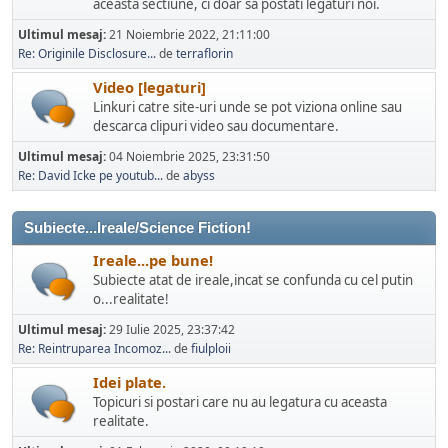
aceasta sectiune, ci doar sa postati legaturi noi.
Ultimul mesaj:
21 Noiembrie 2022, 21:11:00
Re: Originile Disclosure...
de
terraflorin
Video [legaturi]
Linkuri catre site-uri unde se pot viziona online sau
descarca clipuri video sau documentare.
Ultimul mesaj:
04 Noiembrie 2025, 23:31:50
Re: David Icke pe youtub...
de
abyss
Subiecte...Ireale/Science Fiction!
Ireale...pe bune!
Subiecte atat de ireale,incat se confunda cu cel putin
o...realitate!
Ultimul mesaj:
29 Iulie 2025, 23:37:42
Re: Reintruparea Incomoz...
de
fiulploii
Idei plate.
Topicuri si postari care nu au legatura cu aceasta
realitate.