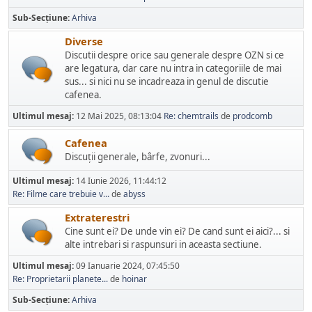
Sub-Secțiune
Arhiva
Diverse
Discutii despre orice sau generale despre OZN si ce
are legatura, dar care nu intra in categoriile de mai
sus... si nici nu se incadreaza in genul de discutie
cafenea.
Ultimul mesaj:
12 Mai 2025, 08:13:04
Re: chemtrails
de
prodcomb
Cafenea
Discuţii generale, bârfe, zvonuri...
Ultimul mesaj:
14 Iunie 2026, 11:44:12
Re: Filme care trebuie v...
de
abyss
Extraterestri
Cine sunt ei? De unde vin ei? De cand sunt ei aici?... si
alte intrebari si raspunsuri in aceasta sectiune.
Ultimul mesaj:
09 Ianuarie 2024, 07:45:50
Re: Proprietarii planete...
de
hoinar
Sub-Secțiune
Arhiva