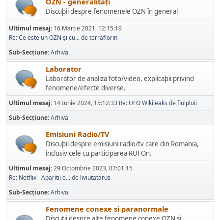
OZN - generalități
Discuþii despre fenomenele OZN în general
Ultimul mesaj:
16 Martie 2021, 12:15:19
Re: Ce este un OZN și cu...
de
terraflorin
Sub-Secțiune
Arhiva
Laborator
Laborator de analiza foto/video, explicaþii privind
fenomene/efecte diverse.
Ultimul mesaj:
14 Iunie 2024, 15:12:33
Re: UFO Wikileaks
de
fiulploii
Sub-Secțiune
Arhiva
Emisiuni Radio/TV
Discuþii despre emisiuni radio/tv care din Romania,
inclusiv cele cu participarea RUFOn.
Ultimul mesaj:
29 Octombrie 2023, 07:01:15
Re: Netflix - Aparitii e...
de
liviutatarus
Sub-Secțiune
Arhiva
Fenomene conexe si paranormale
Discutii despre alte fenomene conexe OZN si