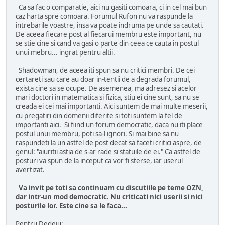
Ca sa fac o comparatie, aici nu gasiti comoara, ci in cel mai bun
caz harta spre comoara. Forumul Rufon nu va raspunde la
intrebarile voastre, insa va poate indruma pe unde sa cautati.
De aceea fiecare post al fiecarui membru este important, nu
se stie cine si cand va gasi o parte din ceea ce cauta in postul
unui mebru... ingrat pentru altii.
Shadowman, de aceea iti spun sa nu critici membri. De cei
certareti sau care au doar in-tentii de a degrada forumul,
exista cine sa se ocupe. De asemenea, ma adresez si acelor
mari doctori in matematica si fizica, stiu ei cine sunt, sa nu se
creada ei cei mai importanti. Aici suntem de mai multe meserii,
cu pregatiri din domenii diferite si toti suntem la fel de
importanti aici. Si fiind un forum democratic, daca nu iti place
postul unui membru, poti sa-l ignori. Si mai bine sa nu
raspundeti la un astfel de post decat sa faceti critici aspre, de
genul: "aiuritii astia de s-ar rade si statuile de ei." Ca astfel de
posturi va spun de la inceput ca vor fi sterse, iar userul
avertizat.
Va invit pe toti sa continuam cu discutiile pe teme OZN,
dar intr-un mod democratic. Nu criticati nici userii si nici
posturile lor. Este cine sa le faca...
Pentru Dedeiu: