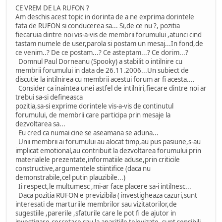
CE VREM DE LA RUFON ?
Am deschis acest topic in dorinta de a ne exprima dorintele
fata de RUFON si conducerea sa... Si,de ce nu ?, pozitia
fiecaruia dintre noi vis-a-vis de membrii forumului ,atunci cind
tastam numele de user,parola si postam un mesaj...In fond,de
ce venim..? De ce postam...? Ce asteptam...? Ce dorim...?
Domnul Paul Dorneanu (Spooky) a stabilit o intilnire cu
membrii forumului in data de 26.11.2006...Un subiect de
discutie la intilnirea cu membrii acestui forum ar fi acesta....
Consider ca inaintea unei astfel de intilniri,fiecare dintre noi ar
trebui sa-si defineasca
pozitia,sa-si exprime dorintele vis-a-vis de continutul
forumului, de membrii care participa prin mesaje la
dezvoltarea sa...
Eu cred ca numai cine se aseamana se aduna...
Unii membrii ai forumului au alocat timp,au pus pasiune,s-au
implicat emotional,au contribuit la dezvoltarea forumului prin
materialele prezentate,informatiile aduse,prin criticile
constructive,argumentele stiintifice (daca nu
demonstrabile,cel putin plauzibile...)
Ii respect,le multumesc ,mi-ar face placere sa-i intilnesc...
Daca pozitia RUFON e previzibila ( investigheaza cazuri,sunt
interesati de marturiile membrilor sau vizitatorilor,de
sugestiile ,parerile ,sfaturile care le pot fi de ajutor in
investigare,cercetare sau la aparitiile televizate, sunt sensibili