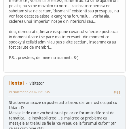
meteorice ; vorba lui priestess, suntem aici ca sa ne ajutam unii
pe altii, nu sa ne mozolim cu noroi...ca daca incepem sa ne
sabotam si sa ne certam,"dusmanii" existenti sau presupusi, nu
vor face decat sa asiste la cangrena forumului...vorba aia,
caderea unui "imperiu" incepe din interiorul sau...
deci, democratie,fiecare isi spune cuvantul si fiecare posteaza
in domeniul care i se pare mai interesant..din moment ce
spooky si ceilalti admini au pus si alte sectiuni, inseamna ca au
fost cerute de membri...
P.S. : priestess, de mine nu ai amintit 8-)
Hentai
Vizitator
19 Noiembrie 2006, 19:19:45
#11
Shadowman scuze ca postez asha tarziu dar am fost ocupat cu
Udar :-D
Mesajele de care vorbesti sunt pe orice forum indiferent de
tematica... e inevitabil cred... si mai cred ca problema cu
mesajele ar trebui sa fie la "ce vreau de la forumul Rufon" ptr
ca asa cum bine stiti: