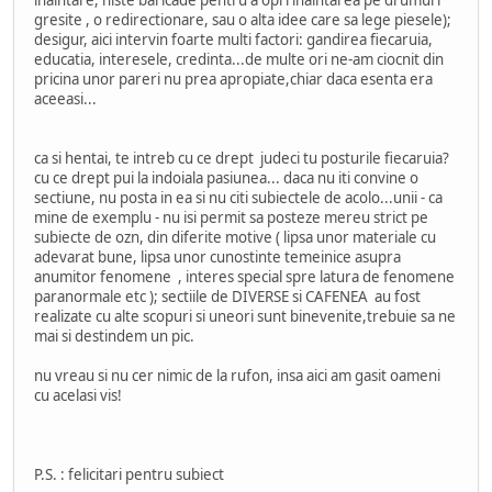
inaintare, niste baricade pentru a opri inaintarea pe drumuri
gresite , o redirectionare, sau o alta idee care sa lege piesele);
desigur, aici intervin foarte multi factori: gandirea fiecaruia,
educatia, interesele, credinta...de multe ori ne-am ciocnit din
pricina unor pareri nu prea apropiate,chiar daca esenta era
aceeasi...
ca si hentai, te intreb cu ce drept judeci tu posturile fiecaruia?
cu ce drept pui la indoiala pasiunea... daca nu iti convine o
sectiune, nu posta in ea si nu citi subiectele de acolo...unii - ca
mine de exemplu - nu isi permit sa posteze mereu strict pe
subiecte de ozn, din diferite motive ( lipsa unor materiale cu
adevarat bune, lipsa unor cunostinte temeinice asupra
anumitor fenomene , interes special spre latura de fenomene
paranormale etc ); sectiile de DIVERSE si CAFENEA au fost
realizate cu alte scopuri si uneori sunt binevenite,trebuie sa ne
mai si destindem un pic.
nu vreau si nu cer nimic de la rufon, insa aici am gasit oameni
cu acelasi vis!
P.S. : felicitari pentru subiect