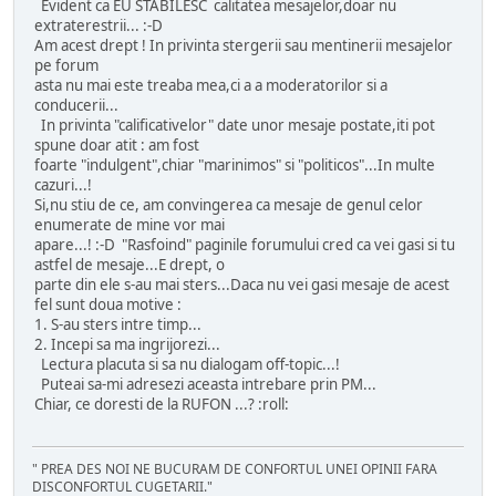
Evident ca EU STABILESC calitatea mesajelor,doar nu
extraterestrii... :-D
Am acest drept ! In privinta stergerii sau mentinerii mesajelor
pe forum
asta nu mai este treaba mea,ci a a moderatorilor si a
conducerii...
In privinta "calificativelor" date unor mesaje postate,iti pot
spune doar atit : am fost
foarte "indulgent",chiar "marinimos" si "politicos"...In multe
cazuri...!
Si,nu stiu de ce, am convingerea ca mesaje de genul celor
enumerate de mine vor mai
apare...! :-D "Rasfoind" paginile forumului cred ca vei gasi si tu
astfel de mesaje...E drept, o
parte din ele s-au mai sters...Daca nu vei gasi mesaje de acest
fel sunt doua motive :
1. S-au sters intre timp...
2. Incepi sa ma ingrijorezi...
Lectura placuta si sa nu dialogam off-topic...!
Puteai sa-mi adresezi aceasta intrebare prin PM...
Chiar, ce doresti de la RUFON ...? :roll:
" PREA DES NOI NE BUCURAM DE CONFORTUL UNEI OPINII FARA
DISCONFORTUL CUGETARII."