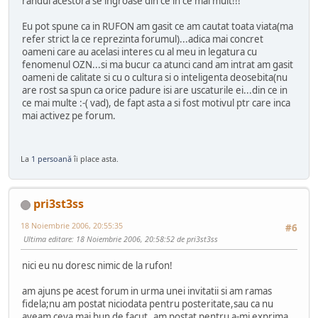
randul acestora se ingroase din ce in ce mai mult!!!
Eu pot spune ca in RUFON am gasit ce am cautat toata viata(ma
refer strict la ce reprezinta forumul)...adica mai concret
oameni care au acelasi interes cu al meu in legatura cu
fenomenul OZN...si ma bucur ca atunci cand am intrat am gasit
oameni de calitate si cu o cultura si o inteligenta deosebita(nu
are rost sa spun ca orice padure isi are uscaturile ei...din ce in
ce mai multe :-( vad), de fapt asta a si fost motivul ptr care inca
mai activez pe forum.
La
1 persoană
îi place asta.
pri3st3ss
18 Noiembrie 2006, 20:55:35
#6
Ultima editare
: 18 Noiembrie 2006, 20:58:52 de pri3st3ss
nici eu nu doresc nimic de la rufon!
am ajuns pe acest forum in urma unei invitatii si am ramas
fidela;nu am postat niciodata pentru posteritate,sau ca nu
aveam ceva mai bun de facut..am postat pentru a-mi exprima