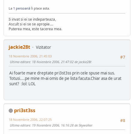
La
1 persoană
îi place asta.
Ii invat si ei se indeparteaza,
Ascult si ei se se apropie....
Puterea mea, este tacerea mea.
jackie28t
Vizitator
18 Noiembrie 2006, 21:45:03
#7
Ultima editare
: 18 Noiembrie 2006, 21:47:02 de jackie28t
Ai foarte mare dreptate pri3st3ss prin cele spuse mai sus.
Totusi....pe mine m-ai omis de pe lista facuta.Chiar asa de urat
sunt? :lol: LOL
pri3st3ss
18 Noiembrie 2006, 22:07:25
#8
Ultima editare
: 19 Noiembrie 2006, 16:16:28 de Skywalker