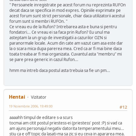
" Persoanele inregistrate pe acest forum nu reprezinta RUFOn
decat daca se specifica in mod expres. Opiniile exprimate pe
acest forum sunt strict personale, chiar daca utilizatorii acestui
forum sunt si membri RUFOn. "
Ce vreau eu de la Rufon? Intrebarea asta e buna si pentru
fondatori... Ce vreau ei sa faca prin Rufon? Eu unul ma
asteptam la un grup de investigatii a cazurilor OZN si
paranormale locale. Acum din cate am vazut cam asa este dar
la o scara mica dupa parerea mea. Cred ca ar fi mai bine daca
toata treaba ar fi mai organizata. Cuvantul asta "membru" mi
se pare prea generic in cazul Rufon...
hmm ma intreb daca postul asta trebuia sa fie un pm...
Hentai
Vizitator
19 Noiembrie 2006, 19:49:00
#12
aaaahh timpul de editare s-a scurs
tocmai am citit postul priestess-ei (priestess' post :P) si vad ca
am ajuns personajul negativ datorita temperamentului meu...
stiu ca e off topic da lasati-ma sa zic si eu ceva in apararea mea.