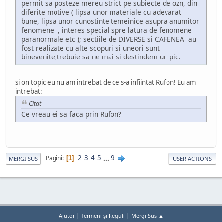
permit sa posteze mereu strict pe subiecte de ozn, din
diferite motive ( lipsa unor materiale cu adevarat
bune, lipsa unor cunostinte temeinice asupra anumitor
fenomene , interes special spre latura de fenomene
paranormale etc ); sectiile de DIVERSE si CAFENEA au
fost realizate cu alte scopuri si uneori sunt
binevenite,trebuie sa ne mai si destindem un pic.
si on topic eu nu am intrebat de ce s-a infiintat Rufon! Eu am
intrebat:
Citat
Ce vreau ei sa faca prin Rufon?
2
3
4
5
...
9
Pagini
1
MERGI SUS
USER ACTIONS
|
|
Ajutor
Termeni și Reguli
Mergi Sus ▲