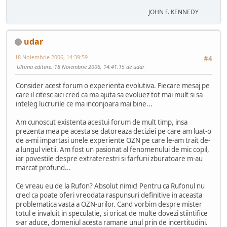
JOHN F. KENNEDY
udar
18 Noiembrie 2006, 14:39:59
#4
Ultima editare
: 18 Noiembrie 2006, 14:41:15 de udar
Consider acest forum o experienta evolutiva. Fiecare mesaj pe
care il citesc aici cred ca ma ajuta sa evoluez tot mai mult si sa
inteleg lucrurile ce ma inconjoara mai bine...
Am cunoscut existenta acestui forum de mult timp, insa
prezenta mea pe acesta se datoreaza deciziei pe care am luat-o
de a-mi impartasi unele experiente OZN pe care le-am trait de-
a lungul vietii. Am fost un pasionat al fenomenului de mic copil,
iar povestile despre extraterestri si farfurii zburatoare m-au
marcat profund...
Ce vreau eu de la Rufon? Absolut nimic! Pentru ca Rufonul nu
cred ca poate oferi vreodata raspunsuri definitive in aceasta
problematica vasta a OZN-urilor. Cand vorbim despre mister
totul e invaluit in speculatie, si oricat de multe dovezi stiintifice
s-ar aduce, domeniul acesta ramane unul prin de incertitudini.