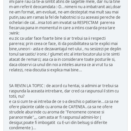
imi pare rau ca te-ai simtit atins de sagetile mele, dar nu la tine
m-am referit deocamdata :-D...nimeni nu a imbatranit aici,doar
ne-am format, am evoluat, ne-am desteptat mai mult sau mai
putin,sau am ramas la fel de habotnici si cu aceeasi pereche de
ochelari de cal...insa toti am invatat sa RESPECTAM parerea
fiecaruia pana in momentul in care a intins coarda prea tare
:wink:
eu zic ca udar face foarte bine si ar trebui sa ii respecti
parerea; prin ceea ce face, iti da posibilitatea sa te explici mai
bine,uneori - asta e dezavantajul net-ului , nu sesizezi pe deplin
tonul sarcastic/ ironic / glumet etc al interlocutorului si te simti
atacat de remarci; asa ca ia in considerare toate posturile si,
daca observi ca unul din noi a inteles aiurea ce ai vrut tu sa
relatezi, reia discutia si explica mai bine...
SA REVIN LA TOPIC : de acord cu hentai, si admini ar trebui sa
raspunda la aceasta intrebare, dar cred ca raspunsul il stim cu
totii, nu?
e ca si cum te-ai intreba de ce s-a deschis o patiserie...ca sa ne
ofere placinte calde cu aroma de CAFENEA..ca sa ne ofere
strudele aburinde cu aroma de "Fenomene conexe si
paranormale",,, cam asta ar fi raspunsul admini-lor (
desigur,poate fi imbogatit cu E-uri din belsug si diferite
condimente )...