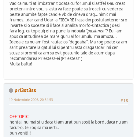
Vad ca multi ati imbatranit odata cu forumul si astfel s-au creat
prietenii intre voi...si asta va face poate sa treceti cu vederea
peste anumite fapte cand e vb de cineva drag...nimic mai
frumos...dar cand Udar ia FIECARE fraza din postul anterior si o
invarte si o suceste si ii face si analiza morfo-sintactica ( desi
fara leg. cu topicul) el nu pune la indoiala
"pasiunea"
? Eu i-am
spus ca atitudinea de mare guru al forumului ma amuza...
Ideea e ca nu am fost rautacios "degeaba". Ma rog poate ca am
sarit prea tare la gatul lui si pentru asta draga Udar imi cer
scuze si promit ca am sa evit posturile tale de acum dupa
recomandarea Priestess-ei (Priestess' )
Multa bafta!
pri3st3ss
19 Noiembrie 2006, 20:54:53
#13
OFFTOPIC
hentai, nu mai stiu daca ti-am urat bun sosit la bord ,daca nu am
facut-o, te rog sa ma ierti..
bun venit!!!