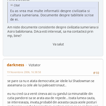
Citat
Eu as vrea mai multe informatii despre civilizatia si
cultura sumeriana. Documente despre tablitele scrise
de ei.
Am niste documente consistente despre civilizatia sumeriana si
Asiro babiloniana. DAca esti interesat, sa ma contactezi prin
mp, bine?
Va salut
darkness
Vizitator
19 Noiembrie 2006, 16:38:58
#10
se pare ca nu e atata democratie,iar ideile lui Shadowman se
aseamana cu cele ale lui paleoastronaut..
eu nu cred ca a venit cineva aici cu gandul ca minunatiile din
cutia pandorei sa se arata asa de repede...toata lumea cauta,
se intereseaza, invata,probabil din aceasta cauza acele posturi