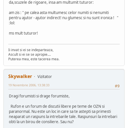
da,scuzele de rigoare, insa am multumit tuturor:
am zis : " pe calea asta multumesc celor numiti si nenumiti
pentru ajutor - ajutor indirect! nu glumesc si nu sunt ironica ! "
:lol:
ms mult tuturor!
Ii invat si ei se indeparteaza,
Ascult si ei se se apropie....
Puterea mea, este tacerea mea.
Skywalker
Vizitator
19 Noiembrie 2006, 13:38:33
#9
Dragi forumisti si drage forumiste,
Rufon e un forum de discutii libere pe teme de OZN si
paranormal. Nu este un loc in care sa te astepti sa primesti
neaparat un raspuns la intrebarile tale. Raspunsuri la intrebari
obti la un birou de consiliere. Sau nu?