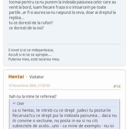
tocmai pentru ca nu punem la indoiala pasiunea celor care au
venit la bord, luam fiecare fraza si o intoarcem pe toate
partile..ar fi si aiurea sa nu raspunzi la ceva, doar ai dreptul la
replica...
tu ce doresti de la rufon?
ce doresti de la noi?
Ii invat si ei se indeparteaza,
Ascult si ei se se apropie....
Puterea mea, este tacerea mea.
Hentai
Vizitator
19 Noiembrie 2006, 21:02:59
#14
hah nu la mine te refereai?
Citat
ca si hentai, te intreb cu ce drept judeci tu posturile
fiecaruia?cu ce drept pui la indoiala pasiunea... daca nu
iti convine o sectiune, nu posta in ea si nu citi
subiectele de acolo...unii - ca mine de exemplu - nu isi