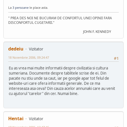
La
3 persoane
le place asta.
" PREA DES NOI NE BUCURAM DE CONFORTUL UNEI OPINII FARA
DISCONFORTUL CUGETARII."
JOHN F. KENNEDY
dedeiu
Vizitator
18 Noiembrie 2006, 09:24:47
#1
Eu as vrea mai multe informatii despre civilizatia si cultura
sumeriana. Documente despre tablitele scrise de ei. Din
pacate nu stiu unde sa caut, iar pe google apar tot felul de
website-uri care ofera informatii generale. De ce ma
intereseaza asa ceva? Din cauza acelor annunaki care au venit
cu ajutorul "carelor" din cer. Numai bine.
Hentai
Vizitator