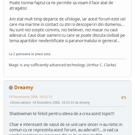
Poate tocmai faptul ca ne permite sa visam il face atat de
atragator.
Am stat mult timp departe de ufologie, iar acest forum este cel
care ma mai tine in contact cu stiri si descoperiri din domeniu...
Nu sunt nici sceptic convins, nici believer, nici macar nu caut
adevarul. Caut doar oameni cu care se poate discuta civilizat pe
tema aparitiilor neidentificate si paranormalului in general...
La
2 persoane
le place asta.
Magic is any sufficiently advanced technology. (Arthur C. Clarke)
Dreamy
18 Noiembrie 2006, 18:52:15
#5
Ultima editare
: 18 Noiembrie 2006, 18:53:53 de dreamy
Shadowman te felicit pentru ideea de a crea acest topic!!!
Chiar e interesant de vazut de ce unii care sincer n-au nimic in
comun cu ce reprezinta acest forum, au aderat!!!...si vad ca