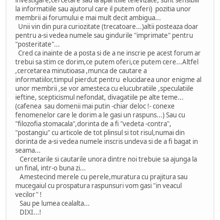
la informatiile sau ajutorul care il putem oferi) pozitia unor
membrii ai forumului e mai mult decit ambigua...
Unii vin din pura curiozitate (trecatoare...)altii posteaza doar
pentru a-si vedea numele sau gindurile "imprimate" pentru
"posteritate"...
Cred ca inainte de a posta si de a ne inscrie pe acest forum ar
trebui sa stim ce dorim,ce putem oferi,ce putem cere...Altfel
,cercetarea minutioasa ,munca de cautare a
informatiilor,timpul pierdut pentru elucidarea unor enigme al
unor membrii ,se vor amesteca cu elucubratiile ,speculatiile
ieftine, scepticismul nefondat, divagatiile pe alte teme...
(cafenea sau domenii mai putin -chiar deloc !- conexe
fenomenelor care le dorim a le gasi un raspuns...) Sau cu
"filozofia stomacala",dorinta de a fi "vedeta -contra",
"postangiu" cu articole de tot plinsul si tot risul,numai din
dorinta de a-si vedea numele inscris undeva si de a fi bagat in
seama...
Cercetarile si cautarile unora dintre noi trebuie sa ajunga la
un final, intr-o buna zi...
Amestecind merele cu perele,muratura cu prajitura sau
mucegaiul cu prospatura raspunsuri vom gasi "in veacul
vecilor" !
Sau pe lumea cealalta...
DIXI...!