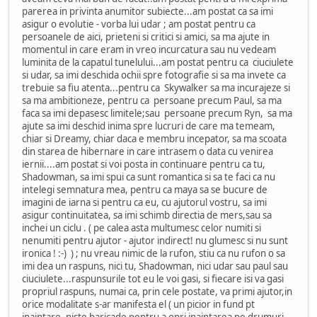
parerea in privinta anumitor subiecte...am postat ca sa imi
asigur o evolutie - vorba lui udar ; am postat pentru ca
persoanele de aici, prieteni si critici si amici, sa ma ajute in
momentul in care eram in vreo incurcatura sau nu vedeam
luminita de la capatul tunelului...am postat pentru ca ciuciulete
si udar, sa imi deschida ochii spre fotografie si sa ma invete ca
trebuie sa fiu atenta...pentru ca Skywalker sa ma incurajeze si
sa ma ambitioneze, pentru ca persoane precum Paul, sa ma
faca sa imi depasesc limitele;sau persoane precum Ryn, sa ma
ajute sa imi deschid inima spre lucruri de care ma temeam,
chiar si Dreamy, chiar daca e membru incepator, sa ma scoata
din starea de hibernare in care intrasem o data cu venirea
iernii....am postat si voi posta in continuare pentru ca tu,
Shadowman, sa imi spui ca sunt romantica si sa te faci ca nu
intelegi semnatura mea, pentru ca maya sa se bucure de
imagini de iarna si pentru ca eu, cu ajutorul vostru, sa imi
asigur continuitatea, sa imi schimb directia de mers,sau sa
inchei un ciclu . ( pe calea asta multumesc celor numiti si
nenumiti pentru ajutor - ajutor indirect! nu glumesc si nu sunt
ironica ! :-) ) ; nu vreau nimic de la rufon, stiu ca nu rufon o sa
imi dea un raspuns, nici tu, Shadowman, nici udar sau paul sau
ciuciulete...raspunsurile tot eu le voi gasi, si fiecare isi va gasi
propriul raspuns, numai ca, prin cele postate, va primi ajutor,in
orice modalitate s-ar manifesta el ( un picior in fund pt