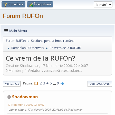
Conectare
Înregistrare
Forum RUFOn
Main Menu
Forum RUFOn
Sectiune pentru limba româna
►
Romanian UFOnetwork
Ce vrem de la RUFOn?
►
►
Ce vrem de la RUFOn?
Creat de Shadowman, 17 Noiembrie 2006, 22:40:07
0 Membri şi 1 Vizitator vizualizează acest subiect.
2
3
4
5
...
9
Pagini
1
MERGI JOS
USER ACTIONS
Shadowman
17 Noiembrie 2006, 22:40:07
Ultima editare
: 17 Noiembrie 2006, 22:46:02 de Shadowman