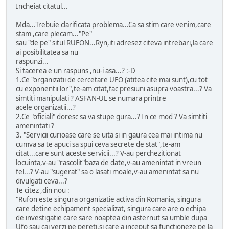
Incheiat citatul...
Mda...Trebuie clarificata problema...Ca sa stim care venim,care
stam ,care plecam..."Pe"
sau "de pe" situl RUFON...Ryn,iti adresez citeva intrebari,la care
ai posibilitatea sa nu
raspunzi...
Si tacerea e un raspuns ,nu-i asa...? :-D
1.Ce "organizatii de cercetare UFO (atitea cite mai sunt),cu tot
cu exponentii lor",te-am citat,fac presiuni asupra voastra...? Va
simtiti manipulati ? ASFAN-UL se numara printre
acele organizatii...?
2.Ce "oficiali" doresc sa va stupe gura...? In ce mod ? Va simtiti
amenintati ?
3. "Servicii curioase care se uita si in gaura cea mai intima nu
cumva sa te apuci sa spui ceva secrete de stat",te-am
citat...care sunt aceste servicii...? V-au perchezitionat
locuinta,v-au "rascolit"baza de date,v-au amenintat in vreun
fel...? V-au "sugerat" sa o lasati moale,v-au amenintat sa nu
divulgati ceva...?
Te citez ,din nou :
"Rufon este singura organizatie activa din Romania, singura
care detine echipament specializat, singura care are o echipa
de investigatie care sare noaptea din asternut sa umble dupa
Ufo sau cai verzi pe pereti,si care a inceput sa functioneze pe la