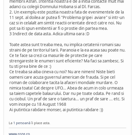
membrii Asfan. Intentia noastra e de a initia contacte mult mai
adanci cu colegii Domnului Hobana si al Dl. Farcas.
2. Un exemplu este pozitia noastra fata de evenimentele de la
11 sept. al doilea ar putea fi "Problema gripei aviare" si intr-un
caz si in celalalt am simtit reactii orientate direct catre noi. Nu
pot sa iti spun emitentii ar fi o prostie din partea mea.
3 Indirect de data asta. Adica ultima oara :D
Toate astea sunt treaba mea, nu implica cetatenii romani sau
straini de pe teritoriul tarii. Paranoia e la ea acasa sau poate nu.
Ce te face sa crezi ca masurile de protectie pe care
strengareste le enumeri sunt eficiente? Ma faci sa zambesc. Si
tu sti prea bine de ce :)
Ce treaba sa aiba cineva cu noi? Nu are nimeni! Niste bieti
oameni care acuza guvernul american de frauda. Si pe cel
roman de colaborare tacita la afaceri mondiale murdare. O
nimica toata! Cat despre UFO... Abea de acum in colo urmeaza
sa taiem capetele balaurului. Dar nu pe toate odata. Pe rand si
cu ciobul. Un praf de sare o taietura... un praf de sare ... etc. Si
vom incepe cu 18 August 1968
Ai putintica rabdare monser, ai putintica rabdare :))
La
1 persoană
îi place asta.
www.roze.ro