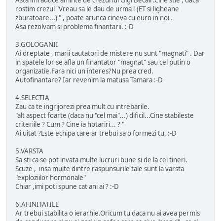
Asta imi aduce aminte de crezul lui Gigi Becali .Cine stie , daca
rostim crezul "Vreau sa le dau de urma ! (ET si ligheane
zburatoare...) " , poate arunca cineva cu euro in noi .
Asa rezolvam si problema finantarii. :-D
3.GOLOGANII
Ai dreptate , marii cautatori de mistere nu sunt "magnati" . Dar
in spatele lor se afla un finantator "magnat" sau cel putin o
organizatie.Fara nici un interes?Nu prea cred.
Autofinantare? Iar revenim la matusa Tamara :-D
4.SELECTIA
Zau ca te ingrijorezi prea mult cu intrebarile.
"alt aspect foarte (daca nu "cel mai"...) dificil...Cine stabileste
criteriile ? Cum ? Cine ia hotariri... ? "
Ai uitat ?Este echipa care ar trebui sa o formezi tu. :-D
5.VARSTA
Sa sti ca se pot invata multe lucruri bune si de la cei tineri.
Scuze , insa multe dintre raspunsurile tale sunt la varsta
"exploziilor hormonale"
Chiar ,imi poti spune cat ani ai ? :-D
6.AFINITATILE
Ar trebui stabilita o ierarhie.Oricum tu daca nu ai avea permis