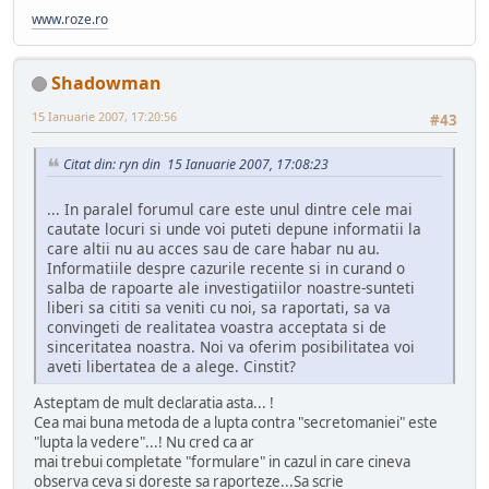
www.roze.ro
Shadowman
15 Ianuarie 2007, 17:20:56
#43
Citat din: ryn din 15 Ianuarie 2007, 17:08:23
... In paralel forumul care este unul dintre cele mai
cautate locuri si unde voi puteti depune informatii la
care altii nu au acces sau de care habar nu au.
Informatiile despre cazurile recente si in curand o
salba de rapoarte ale investigatiilor noastre-sunteti
liberi sa cititi sa veniti cu noi, sa raportati, sa va
convingeti de realitatea voastra acceptata si de
sinceritatea noastra. Noi va oferim posibilitatea voi
aveti libertatea de a alege. Cinstit?
Asteptam de mult declaratia asta... !
Cea mai buna metoda de a lupta contra "secretomaniei" este
"lupta la vedere"...! Nu cred ca ar
mai trebui completate "formulare" in cazul in care cineva
observa ceva si doreste sa raporteze...Sa scrie