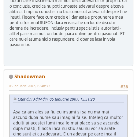
lucruri care ii fascineaza mai mult decit adevarul lor propriu. Ca
o concluzie, cred ca nu poti cunoaste adevarul despre altceva
atita cit timp nu cunosti si nu faci cunoscut adevarul despre tine
insuti. Fiecare face cum crede el, dar asta e propunerea mea
pentru forumul RUFON daca vrea sa fie un loc de discutii
demne de incredere, inclusiv pentru specialisti si autoritati -
altfel pare mai mult un loc de joaca online pentru pasionatii ET
care nu-si asuma nici o raspundere, ci doar se lasa in voia
pasiunii lor.
Shadowman
05 Ianuarie 2007, 19:48:39
#38
Citat din: AdiM din 05 Ianuarie 2007, 15:51:20
Asa ca am ales sa fiu eu insumi si sa nu ma mai
ascund dupa nume sau imagini false. Inteleg ca multor
adulti ai acestei lumi inca le mai place sa se ascunda
dupa masti, fiindca inca nu stiu sau nu vor sa arate
cine sunt ei cu adevarat. E un adevar pe care inca il