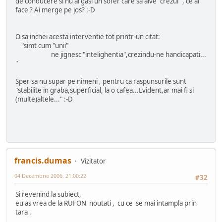
de conducere si nu ai gasi un sofer care sa aive "crezul" , ce ai
face ? Ai merge pe jos? :-D
O sa inchei acesta interventie tot printr-un citat:
"simt cum "unii"
ne jignesc "intelighentia",crezindu-ne handicapati...
"
Sper sa nu supar pe nimeni , pentru ca raspunsurile sunt
"stabilite in graba,superficial, la o cafea...Evident,ar mai fi si
(multe)altele..." :-D
francis.dumas
Vizitator
04 Decembrie 2006, 21:00:22
#32
Si revenind la subiect,
eu as vrea de la RUFON noutati , cu ce se mai intampla prin
tara .