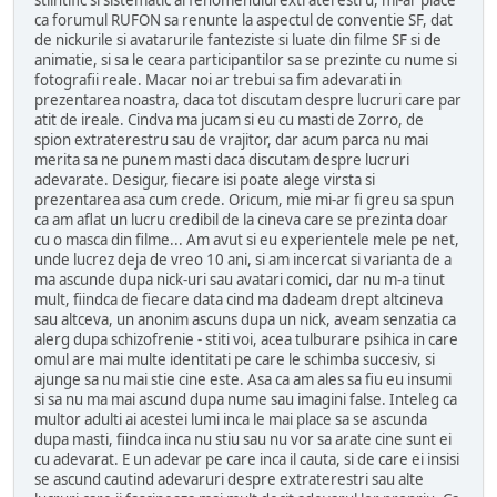
stiintific si sistematic al fenomenului extraterestru, mi-ar place
ca forumul RUFON sa renunte la aspectul de conventie SF, dat
de nickurile si avatarurile fanteziste si luate din filme SF si de
animatie, si sa le ceara participantilor sa se prezinte cu nume si
fotografii reale. Macar noi ar trebui sa fim adevarati in
prezentarea noastra, daca tot discutam despre lucruri care par
atit de ireale. Cindva ma jucam si eu cu masti de Zorro, de
spion extraterestru sau de vrajitor, dar acum parca nu mai
merita sa ne punem masti daca discutam despre lucruri
adevarate. Desigur, fiecare isi poate alege virsta si
prezentarea asa cum crede. Oricum, mie mi-ar fi greu sa spun
ca am aflat un lucru credibil de la cineva care se prezinta doar
cu o masca din filme... Am avut si eu experientele mele pe net,
unde lucrez deja de vreo 10 ani, si am incercat si varianta de a
ma ascunde dupa nick-uri sau avatari comici, dar nu m-a tinut
mult, fiindca de fiecare data cind ma dadeam drept altcineva
sau altceva, un anonim ascuns dupa un nick, aveam senzatia ca
alerg dupa schizofrenie - stiti voi, acea tulburare psihica in care
omul are mai multe identitati pe care le schimba succesiv, si
ajunge sa nu mai stie cine este. Asa ca am ales sa fiu eu insumi
si sa nu ma mai ascund dupa nume sau imagini false. Inteleg ca
multor adulti ai acestei lumi inca le mai place sa se ascunda
dupa masti, fiindca inca nu stiu sau nu vor sa arate cine sunt ei
cu adevarat. E un adevar pe care inca il cauta, si de care ei insisi
se ascund cautind adevaruri despre extraterestri sau alte