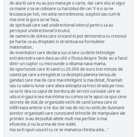
de aiuriti care nu au pus mana pe o carte, dar care stiu ei sigur
ca maine o sa se coboare cu harzobul din cer X si o sa ne
lecuiasca pe toti, noi astia necredinciosii, scepticii sau cum le
mai vine la gura sa ne faca,
de spirituali care vad unidirectional viitorul pentru ca au
perceput unidirectional trecutul,
de oameni de stiinta care oricand iti pot demonstra cu creionul
pe hartie ca au dreptate in stramtoarea formulelor
matematice,
de inventatori care declara sus si tare ca detin tehnoligie
extraterestra care daca au citit o fituica despre Tesla au si facut
dintr-un cuptor cu microunde o ditamai nava mama,
de oportunisti care iti vand cu 20.000 de euro trei minute de
caseta pe care a inregistrat ca desteptii planeta Venus,de
gandaci care mai de care mai inteligent si mai dotat, finantati
sau cu salariu lunar care abea asteapta sa treci strada pe rosu
ca sa te dea cu capul de bordura,de servicii curioase care se
uita si in gaura cea mai intima nu cumva sa te apuci sa spui ceva
secrete de stat,de organizatii vechi de cand lumea care isi
infiltreaza antene si te duc de nas de nici nu simti,de dusmanii
acestor organizatii care cunoscand tehnicile de manipulare ale
primilor si-au dezvoltat altele mult mai perfide si mai
eficiente,si nu la urma de tine AdiM.
Hai sa iti spun usurel cu ce se mananca chestia asta..."