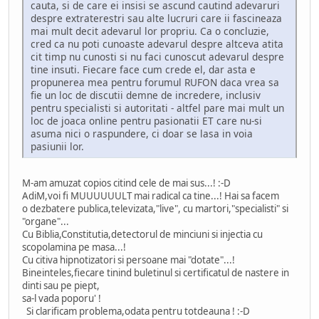
cauta, si de care ei insisi se ascund cautind adevaruri
despre extraterestri sau alte lucruri care ii fascineaza
mai mult decit adevarul lor propriu. Ca o concluzie,
cred ca nu poti cunoaste adevarul despre altceva atita
cit timp nu cunosti si nu faci cunoscut adevarul despre
tine insuti. Fiecare face cum crede el, dar asta e
propunerea mea pentru forumul RUFON daca vrea sa
fie un loc de discutii demne de incredere, inclusiv
pentru specialisti si autoritati - altfel pare mai mult un
loc de joaca online pentru pasionatii ET care nu-si
asuma nici o raspundere, ci doar se lasa in voia
pasiunii lor.
M-am amuzat copios citind cele de mai sus...! :-D
AdiM,voi fi MUUUUUULT mai radical ca tine...! Hai sa facem
o dezbatere publica,televizata,"live", cu martori,"specialisti" si
"organe"...
Cu Biblia,Constitutia,detectorul de minciuni si injectia cu
scopolamina pe masa...!
Cu citiva hipnotizatori si persoane mai "dotate"...!
Bineinteles,fiecare tinind buletinul si certificatul de nastere in
dinti sau pe piept,
sa-l vada poporu' !
Si clarificam problema,odata pentru totdeauna ! :-D