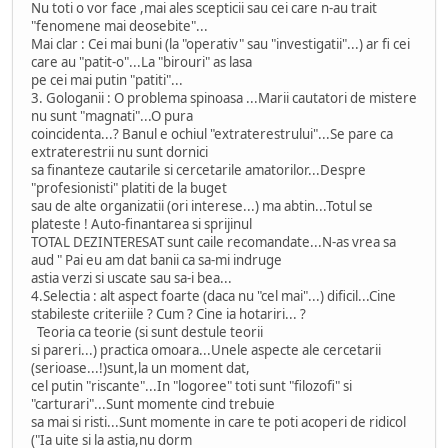
Nu toti o vor face ,mai ales scepticii sau cei care n-au trait
"fenomene mai deosebite"...
Mai clar : Cei mai buni (la "operativ" sau "investigatii"...) ar fi cei
care au "patit-o"...La "birouri" as lasa
pe cei mai putin "patiti"...
3. Gologanii : O problema spinoasa ...Marii cautatori de mistere
nu sunt "magnati"...O pura
coincidenta...? Banul e ochiul "extraterestrului"...Se pare ca
extraterestrii nu sunt dornici
sa finanteze cautarile si cercetarile amatorilor...Despre
"profesionisti" platiti de la buget
sau de alte organizatii (ori interese...) ma abtin...Totul se
plateste ! Auto-finantarea si sprijinul
TOTAL DEZINTERESAT sunt caile recomandate...N-as vrea sa
aud " Pai eu am dat banii ca sa-mi indruge
astia verzi si uscate sau sa-i bea...
4.Selectia : alt aspect foarte (daca nu "cel mai"...) dificil...Cine
stabileste criteriile ? Cum ? Cine ia hotariri... ?
Teoria ca teorie (si sunt destule teorii
si pareri...) practica omoara...Unele aspecte ale cercetarii
(serioase...!)sunt,la un moment dat,
cel putin "riscante"...In "logoree" toti sunt "filozofi" si
"carturari"...Sunt momente cind trebuie
sa mai si risti...Sunt momente in care te poti acoperi de ridicol
("Ia uite si la astia,nu dorm