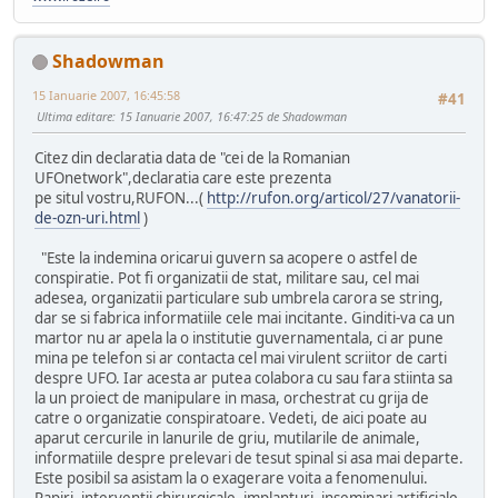
Shadowman
15 Ianuarie 2007, 16:45:58
#41
Ultima editare
: 15 Ianuarie 2007, 16:47:25 de Shadowman
Citez din declaratia data de "cei de la Romanian
UFOnetwork",declaratia care este prezenta
pe situl vostru,RUFON...(
http://rufon.org/articol/27/vanatorii-
de-ozn-uri.html
)
"Este la indemina oricarui guvern sa acopere o astfel de
conspiratie. Pot fi organizatii de stat, militare sau, cel mai
adesea, organizatii particulare sub umbrela carora se string,
dar se si fabrica informatiile cele mai incitante. Ginditi-va ca un
martor nu ar apela la o institutie guvernamentala, ci ar pune
mina pe telefon si ar contacta cel mai virulent scriitor de carti
despre UFO. Iar acesta ar putea colabora cu sau fara stiinta sa
la un proiect de manipulare in masa, orchestrat cu grija de
catre o organizatie conspiratoare. Vedeti, de aici poate au
aparut cercurile in lanurile de griu, mutilarile de animale,
informatiile despre prelevari de tesut spinal si asa mai departe.
Este posibil sa asistam la o exagerare voita a fenomenului.
Rapiri, interventii chirurgicale, implanturi, inseminari artificiale