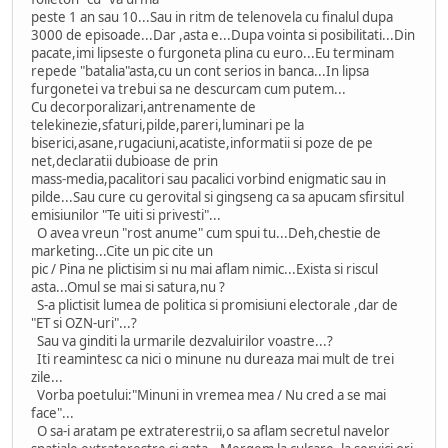
peste 1 an sau 10...Sau in ritm de telenovela cu finalul dupa
3000 de episoade...Dar ,asta e...Dupa vointa si posibilitati...Din
pacate,imi lipseste o furgoneta plina cu euro...Eu terminam
repede "batalia"asta,cu un cont serios in banca...In lipsa
furgonetei va trebui sa ne descurcam cum putem...
Cu decorporalizari,antrenamente de
telekinezie,sfaturi,pilde,pareri,luminari pe la
biserici,asane,rugaciuni,acatiste,informatii si poze de pe
net,declaratii dubioase de prin
mass-media,pacalitori sau pacalici vorbind enigmatic sau in
pilde...Sau cure cu gerovital si gingseng ca sa apucam sfirsitul
emisiunilor "Te uiti si privesti"...
O avea vreun "rost anume" cum spui tu...Deh,chestie de
marketing...Cite un pic cite un
pic / Pina ne plictisim si nu mai aflam nimic...Exista si riscul
asta...Omul se mai si satura,nu ?
S-a plictisit lumea de politica si promisiuni electorale ,dar de
"ET si OZN-uri"...?
Sau va ginditi la urmarile dezvaluirilor voastre...?
Iti reamintesc ca nici o minune nu dureaza mai mult de trei
zile...
Vorba poetului:"Minuni in vremea mea / Nu cred a se mai
face"...
O sa-i aratam pe extraterestrii,o sa aflam secretul navelor