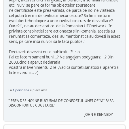
etc. Nu vi se pare ca forma obiectelor zburatoare
neidentificate este prea variata, de parca pe noi ne viziteaza
cel putin trei mii de civilizatii necunoscute? Sa fim martorii
evolutiei tehnologice a unor civilizatii in curs de dezvoltare?
Oare?!", ne-au declarat cei de la Romanian UFOnetwork. In
privinta conspiratiei care actioneaza si in Romania, acestia au
renuntat sa comenteze, desi au mentionat ca au dovezi in acest
sens, pe care insa nu vor sa le faca publice."
Deci aveti dovezi si nu le publicati...?! :-o
Pai ce facem oameni buni...? Ne angajam bodyguarzi...? Din
2003,cind a aparut declaratia
voastra in Evenimentul Zilei ,vad ca sunteti sanatosi si apareti si
la televiziuni... :-)
La
1 persoană
îi place asta.
" PREA DES NOI NE BUCURAM DE CONFORTUL UNEI OPINII FARA
DISCONFORTUL CUGETARII."
JOHN F. KENNEDY