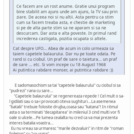
Ce facem are un rost anume. Gratie unui program
bine stabilit am ajuns unde am ajuns, la TV sau prin
ziare. De aceea noi si nu altii. Asta pentru ca stim
cum sa facem treaba asta, e chestie de marketing
si pe de alta parte stim sa ne aparam si sa ne
descurcam. Dar asta e alta poveste. In primul rand
increderea castigata, pozitia ocupata si altele.
Cat despre UFO... Abea de acum in colo urmeaza sa
taiem capetele balaurului. Dar nu pe toate odata. Pe
rand si cu ciobul. Un praf de sare o taietura... un praf
de sare ... etc. Si vom incepe cu 18 August 1968
Ai putintica rabdare monser, ai putintica rabdare :))
E sadomasochism sa tai "capetele balaurului" cu ciobul si sa
"pudrezi" rana cu sare...
"Capetele balaurului" se regenereaza repede ! Cel mult o sa-
l gidilati sau o sa-i provocati citeva sughituri...La asemenea
"batalii" trebuie folosite drujba,coasa sau "katana"! In ritmul
asta o sa terminati "decapitarea" in mileniul 3 cind multi vor fi
oale si ulcele...Pe lumea cealalta nu cred ca va mai prezenta
interes batalia voastra...
Eu nu vreau sa urmaresc "marile dezvaluiri" in ritm de "roman
foileton" cu "va urma"