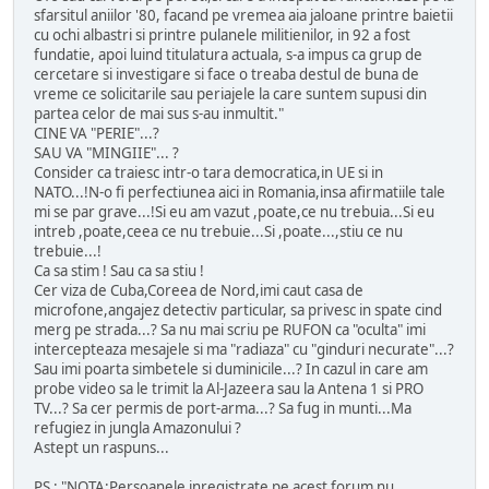
sfarsitul aniilor '80, facand pe vremea aia jaloane printre baietii
cu ochi albastri si printre pulanele militienilor, in 92 a fost
fundatie, apoi luind titulatura actuala, s-a impus ca grup de
cercetare si investigare si face o treaba destul de buna de
vreme ce solicitarile sau periajele la care suntem supusi din
partea celor de mai sus s-au inmultit."
CINE VA "PERIE"...?
SAU VA "MINGIIE"... ?
Consider ca traiesc intr-o tara democratica,in UE si in
NATO...!N-o fi perfectiunea aici in Romania,insa afirmatiile tale
mi se par grave...!Si eu am vazut ,poate,ce nu trebuia...Si eu
intreb ,poate,ceea ce nu trebuie...Si ,poate...,stiu ce nu
trebuie...!
Ca sa stim ! Sau ca sa stiu !
Cer viza de Cuba,Coreea de Nord,imi caut casa de
microfone,angajez detectiv particular, sa privesc in spate cind
merg pe strada...? Sa nu mai scriu pe RUFON ca "oculta" imi
intercepteaza mesajele si ma "radiaza" cu "ginduri necurate"...?
Sau imi poarta simbetele si duminicile...? In cazul in care am
probe video sa le trimit la Al-Jazeera sau la Antena 1 si PRO
TV...? Sa cer permis de port-arma...? Sa fug in munti...Ma
refugiez in jungla Amazonului ?
Astept un raspuns...
PS : "NOTA:Persoanele inregistrate pe acest forum nu