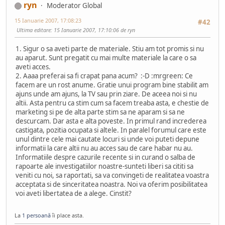
ryn
Moderator Global
15 Ianuarie 2007, 17:08:23
#42
Ultima editare
: 15 Ianuarie 2007, 17:10:06 de ryn
1. Sigur o sa aveti parte de materiale. Stiu am tot promis si nu
au aparut. Sunt pregatit cu mai multe materiale la care o sa
aveti acces.
2. Aaaa preferai sa fi crapat pana acum? :-D :mrgreen: Ce
facem are un rost anume. Gratie unui program bine stabilit am
ajuns unde am ajuns, la TV sau prin ziare. De aceea noi si nu
altii. Asta pentru ca stim cum sa facem treaba asta, e chestie de
marketing si pe de alta parte stim sa ne aparam si sa ne
descurcam. Dar asta e alta poveste. In primul rand increderea
castigata, pozitia ocupata si altele. In paralel forumul care este
unul dintre cele mai cautate locuri si unde voi puteti depune
informatii la care altii nu au acces sau de care habar nu au.
Informatiile despre cazurile recente si in curand o salba de
rapoarte ale investigatiilor noastre-sunteti liberi sa cititi sa
veniti cu noi, sa raportati, sa va convingeti de realitatea voastra
acceptata si de sinceritatea noastra. Noi va oferim posibilitatea
voi aveti libertatea de a alege. Cinstit?
La
1 persoană
îi place asta.