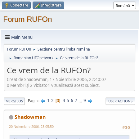
Conectare
Înregistrare
Forum RUFOn
Main Menu
Forum RUFOn
Sectiune pentru limba româna
►
Romanian UFOnetwork
Ce vrem de la RUFOn?
►
►
Ce vrem de la RUFOn?
Creat de Shadowman, 17 Noiembrie 2006, 22:40:07
0 Membri şi 2 Vizitatori vizualizează acest subiect.
1
2
4
5
6
7
...
9
Pagini
3
MERGI JOS
USER ACTIONS
Shadowman
20 Noiembrie 2006, 23:05:50
#30