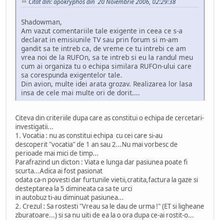
Citat din: apokryphos din 20 Noiembrie 2006, 02:29:38
Shadowman,
Am vazut comentariile tale exigente in ceea ce s-a
declarat in emisiunile TV sau prin forum si m-am
gandit sa te intreb ca, de vreme ce tu intrebi ce am
vrea noi de la RUFOn, sa te intreb si eu la randul meu
cum ai organiza tu o echipa similara RUFOn-ului care
sa corespunda exigentelor tale.
Din avion, multe idei arata grozav. Realizarea lor lasa
insa de cele mai multe ori de dorit....
Citeva din criteriile dupa care as constitui o echipa de cercetari-
investigatii...
1. Vocatia : nu as constitui echipa cu cei care si-au
descoperit "vocatia" de 1 an sau 2...Nu mai vorbesc de
perioade mai mici de timp...
Parafrazind un dicton : Viata e lunga dar pasiunea poate fi
scurta...Adica ai fost pasionat
odata ca-n povesti dar furtunile vietii,cratita,factura la gaze si
desteptarea la 5 dimineata ca sa te urci
in autobuz ti-au diminuat pasiunea...
2. Crezul : Sa rostesti "Vreau sa le dau de urma !" (ET si ligheane
zburatoare...) si sa nu uiti de ea la o ora dupa ce-ai rostit-o...