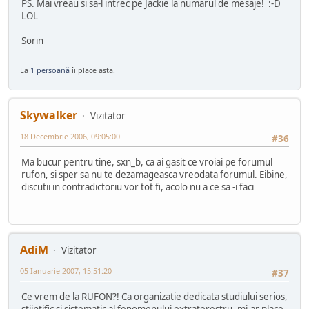
PS. Mai vreau si sa-l intrec pe Jackie la numarul de mesaje! :-D
LOL
Sorin
La
1 persoană
îi place asta.
Skywalker
Vizitator
18 Decembrie 2006, 09:05:00
#36
Ma bucur pentru tine, sxn_b, ca ai gasit ce vroiai pe forumul
rufon, si sper sa nu te dezamageasca vreodata forumul. Eibine,
discutii in contradictoriu vor tot fi, acolo nu a ce sa -i faci
AdiM
Vizitator
05 Ianuarie 2007, 15:51:20
#37
Ce vrem de la RUFON?! Ca organizatie dedicata studiului serios,