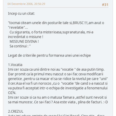
04 Decembrie 2006, 20:56:29
#31
Incep cu un citat:
"tocmai citeam unele din posturile tale si,BRUSC !!!,am avut o
"revelatie"...
Cu siguranta, o forta misterioasa,supranaturala, mi-a
incredintat o misiune !
MISIUNE DIVINA !
Sa continui : "
Legat de criteriile pentru formarea unei unei echipe
1.Vocatia
Imi cer scuza ca unii dintre noi au "vocatie " de asa putin timp.
Dar promit ca la primul meu nascut o sa-i fac ceva modificarii
genetice ,pentru ca macar el sa se ridice la nivelul pe care "unii"
il cer.Asa el va fi un norocos ,cu o "vocatie "de cand s-a nascut si
va putea fi acceptat intr-o echipa de investigatie a fenomenului
OZN.
Imi cer scuze si ca nu am o matusa Tamara ,astfel sunt nevoit si
sa mai muncesc .Ce sa-i faci ? Asa este viata , plina de facturi. :-D
2.CREZUL