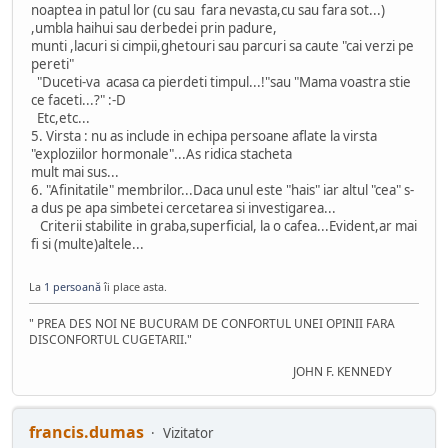
noaptea in patul lor (cu sau fara nevasta,cu sau fara sot...)
,umbla haihui sau derbedei prin padure,
munti ,lacuri si cimpii,ghetouri sau parcuri sa caute "cai verzi pe
pereti"
"Duceti-va acasa ca pierdeti timpul...!"sau "Mama voastra stie
ce faceti...?" :-D
Etc,etc...
5. Virsta : nu as include in echipa persoane aflate la virsta
"exploziilor hormonale"...As ridica stacheta
mult mai sus...
6. "Afinitatile" membrilor...Daca unul este "hais" iar altul "cea" s-
a dus pe apa simbetei cercetarea si investigarea...
Criterii stabilite in graba,superficial, la o cafea...Evident,ar mai
fi si (multe)altele...
La
1 persoană
îi place asta.
" PREA DES NOI NE BUCURAM DE CONFORTUL UNEI OPINII FARA
DISCONFORTUL CUGETARII."
JOHN F. KENNEDY
francis.dumas
Vizitator