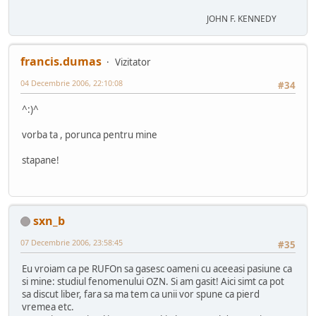
JOHN F. KENNEDY
francis.dumas
Vizitator
04 Decembrie 2006, 22:10:08
#34
^:)^
vorba ta , porunca pentru mine
stapane!
sxn_b
07 Decembrie 2006, 23:58:45
#35
Eu vroiam ca pe RUFOn sa gasesc oameni cu aceeasi pasiune ca
si mine: studiul fenomenului OZN. Si am gasit! Aici simt ca pot
sa discut liber, fara sa ma tem ca unii vor spune ca pierd
vremea etc.