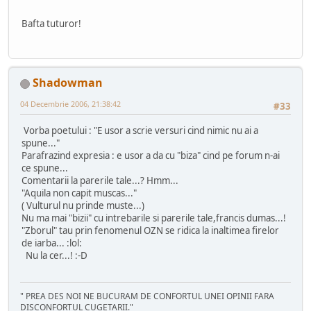
Bafta tuturor!
Shadowman
04 Decembrie 2006, 21:38:42
#33
Vorba poetului : "E usor a scrie versuri cind nimic nu ai a
spune..."
Parafrazind expresia : e usor a da cu "biza" cind pe forum n-ai
ce spune...
Comentarii la parerile tale...? Hmm...
"Aquila non capit muscas..."
( Vulturul nu prinde muste...)
Nu ma mai "bizii" cu intrebarile si parerile tale,francis dumas...!
"Zborul" tau prin fenomenul OZN se ridica la inaltimea firelor
de iarba... :lol:
Nu la cer...! :-D
" PREA DES NOI NE BUCURAM DE CONFORTUL UNEI OPINII FARA
DISCONFORTUL CUGETARII."