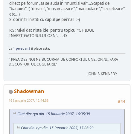
direct pe forum ,sa se auda in "munti si vai"...Scapati de
"banuieli" !( "dosire","musamalizare","manipulare","secretizare"
etc...)
Si dormiti linistiti cu capul pe perna ! :-)
P.S :Mi-ai dat niste idei pentru topicul "GHIDUL
INVESTIGATORULUI OZN"... :-D
La
1 persoană
îi place asta.
" PREA DES NOI NE BUCURAM DE CONFORTUL UNEI OPINII FARA
DISCONFORTUL CUGETARII."
JOHN F. KENNEDY
Shadowman
16 Ianuarie 2007, 12:44:35
#44
Citat din: ryn din 15 Ianuarie 2007, 16:35:39
Citat din: ryn din 15 Ianuarie 2007, 17:08:23