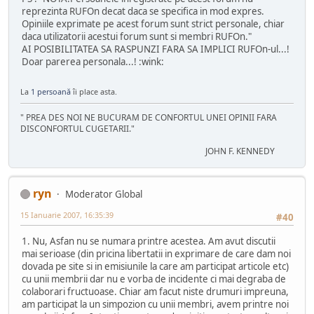
reprezinta RUFOn decat daca se specifica in mod expres.
Opiniile exprimate pe acest forum sunt strict personale, chiar
daca utilizatorii acestui forum sunt si membri RUFOn."
AI POSIBILITATEA SA RASPUNZI FARA SA IMPLICI RUFOn-ul...!
Doar parerea personala...! :wink:
La
1 persoană
îi place asta.
" PREA DES NOI NE BUCURAM DE CONFORTUL UNEI OPINII FARA
DISCONFORTUL CUGETARII."
JOHN F. KENNEDY
ryn
Moderator Global
15 Ianuarie 2007, 16:35:39
#40
1. Nu, Asfan nu se numara printre acestea. Am avut discutii
mai serioase (din pricina libertatii in exprimare de care dam noi
dovada pe site si in emisiunile la care am participat articole etc)
cu unii membrii dar nu e vorba de incidente ci mai degraba de
colaborari fructuoase. Chiar am facut niste drumuri impreuna,
am participat la un simpozion cu unii membri, avem printre noi