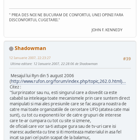
" PREA DES NOI NE BUCURAM DE CONFORTUL UNEI OPINII FARA
DISCONFORTUL CUGETARII."
JOHN F. KENNEDY
Shadowman
12 Ianuarie 2007, 22:23:27
#39
Ultima editare
: 12 Ianuarie 2007, 22:28:06 de Shadowman
Mesajul lui Ryn din 5 august 2006
(
http://www.rufon.org/forum/index.php/topic,262.0.html)...
Citez :
"Surprinzator sau nu, esti singurul care a dovedit ca este
cababil sa inteleaga toate mecanismele prin care suntem direct
manipulati si mai ales presiunile care se fac asupra noastra de
catre mai toate organizatiile de cercetare UFO (atatea cate mai
sunt), cu tot cu exponentii lor de catre grupuri de interese
care te-ar cumpara cu tot cu site si izmene,
de oficiali care vor sa-ti astupe gura sau de tv-uri care isi
maresc audienta cu tine si iti monteaza materialul in asa fel
incat sa pari cel putin scapat de la balamuc,