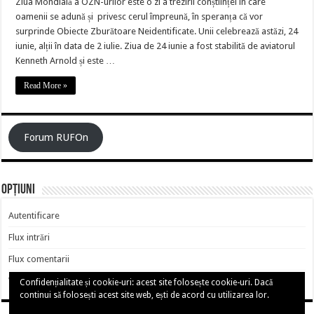
Ziua Mondială a OZN-urilor este o zi a trezirii conștiinței în care
oamenii se adună și privesc cerul împreună, în speranța că vor
surprinde Obiecte Zburătoare Neidentificate. Unii celebrează astăzi, 24
iunie, alții în data de 2 iulie. Ziua de 24 iunie a fost stabilită de aviatorul
Kenneth Arnold și este …
Read More »
Forum RUFOn
Opțiuni
Autentificare
Flux intrări
Flux comentarii
WordPress.org
Confidențialitate și cookie-uri: acest site folosește cookie-uri. Dacă
continui să folosești acest site web, ești de acord cu utilizarea lor.