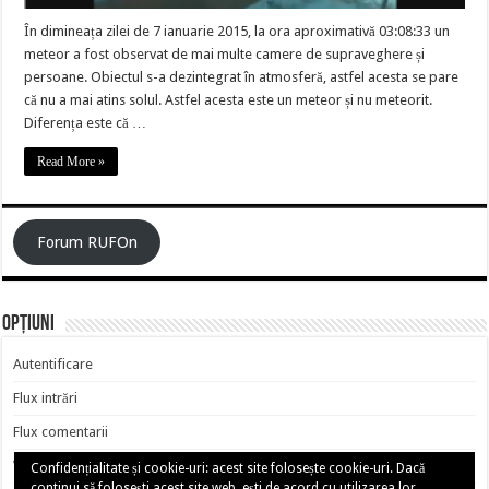
În dimineața zilei de 7 ianuarie 2015, la ora aproximativă 03:08:33 un
meteor a fost observat de mai multe camere de supraveghere și
persoane. Obiectul s-a dezintegrat în atmosferă, astfel acesta se pare
că nu a mai atins solul. Astfel acesta este un meteor și nu meteorit.
Diferența este că …
Read More »
Forum RUFOn
Opțiuni
Autentificare
Flux intrări
Flux comentarii
WordPress.org
Confidențialitate și cookie-uri: acest site folosește cookie-uri. Dacă
continui să folosești acest site web, ești de acord cu utilizarea lor.