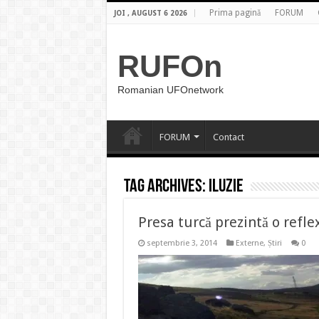
Prima pagină
FORUM
JOI , AUGUST 6 2026
RUFOn
Romanian UFOnetwork
FORUM
Contact
Tag Archives:
iluzie
Presa turcă prezintă o refl
septembrie 3, 2014
Externe
,
Știri
0