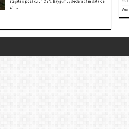
Flux
atașată o poză cu un OZN. Baygümüş declară că în data de
24 …
Wor