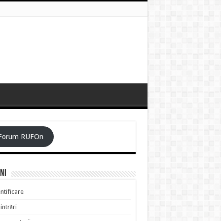
Forum RUFOn
ni
ntificare
intrări