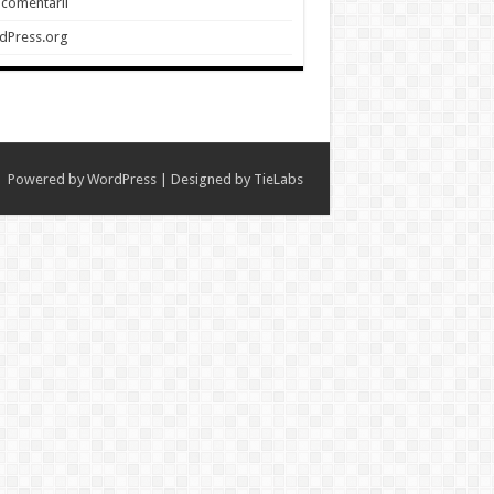
 comentarii
dPress.org
Powered by
WordPress
| Designed by
TieLabs