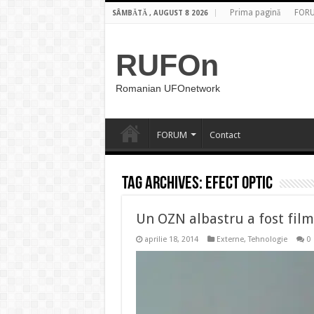
Prima pagină
FOR
SÂMBĂTĂ , AUGUST 8 2026
RUFOn
Romanian UFOnetwork
FORUM
Contact
Tag Archives:
efect optic
Un OZN albastru a fost film
aprilie 18, 2014
Externe
,
Tehnologie
0