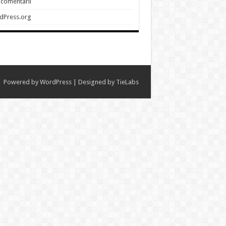
 comentarii
dPress.org
Powered by
WordPress
| Designed by
TieLabs