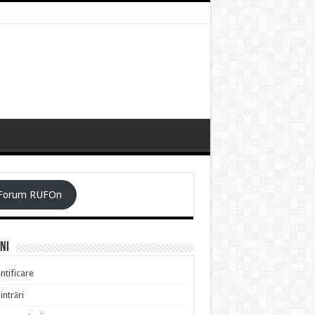
Forum RUFOn
ni
ntificare
intrări