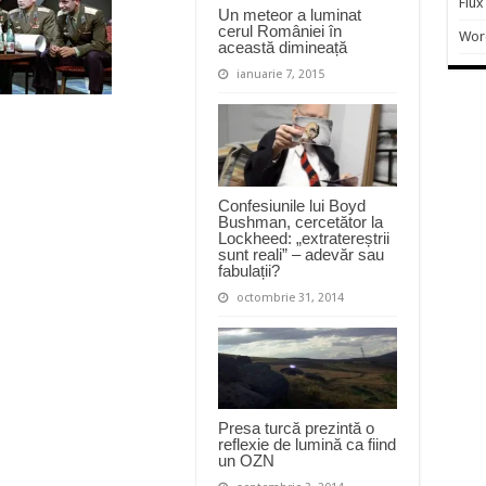
Flux
Un meteor a luminat
cerul României în
Wor
această dimineață
ianuarie 7, 2015
Confesiunile lui Boyd
Bushman, cercetător la
Lockheed: „extratereștrii
sunt reali” – adevăr sau
fabulații?
octombrie 31, 2014
Presa turcă prezintă o
reflexie de lumină ca fiind
un OZN