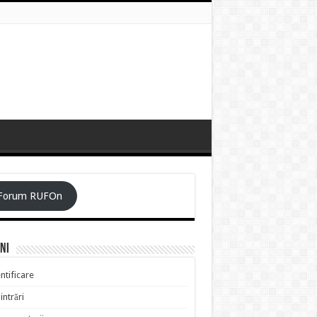
Forum RUFOn
ni
ntificare
intrări