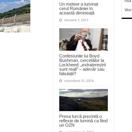
Flux
Un meteor a luminat
cerul României în
Wor
această dimineață
ianuarie 7, 2015
Confesiunile lui Boyd
Bushman, cercetător la
Lockheed: „extratereștrii
sunt reali” – adevăr sau
fabulații?
octombrie 31, 2014
Presa turcă prezintă o
reflexie de lumină ca fiind
un OZN