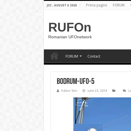
Prima pagină
FORUM
JOI , AUGUST 6 2026
RUFOn
Romanian UFOnetwork
FORUM
Contact
Bodrum-UFO-5
Editor Stiri
iulie 23, 2014
L