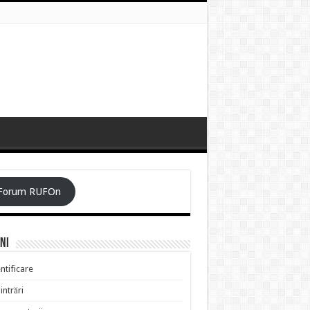
Forum RUFOn
ni
ntificare
intrări