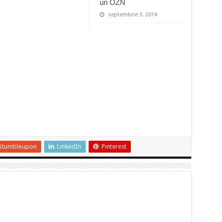
un OZN
septembrie 3, 2014
Stumbleupon
LinkedIn
Pinterest