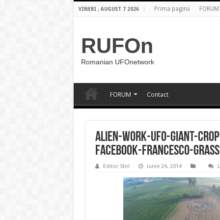
Prima pagină
FORUM
VINERI , AUGUST 7 2026
RUFOn
Romanian UFOnetwork
FORUM
Contact
alien-work-ufo-giant-crop
facebook-francesco-grass
Editor Stiri
iunie 24, 2014