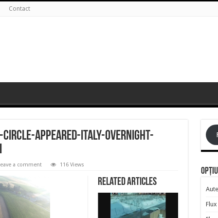
Contact
-circle-appeared-italy-overnight-
i
Leave a comment
116 Views
Opțiu
Related Articles
Aute
Flux 