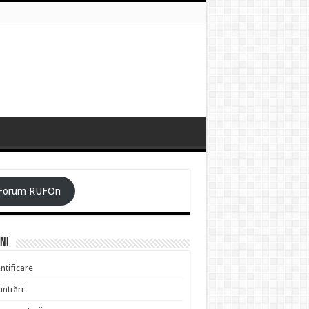
Forum RUFOn
ni
ntificare
intrări