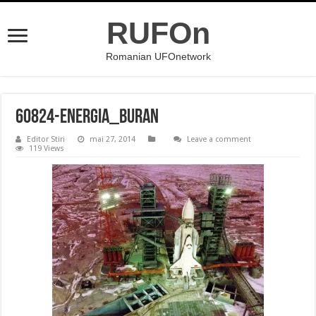
RUFOn
Romanian UFOnetwork
60824-energia_buran
Editor Stiri
mai 27, 2014
Leave a comment
119 Views