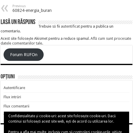
Previous
60824-energia_buran
Lasă un răspuns
Trebuie să fii
autentificat
pentru a publica un
comentariu.
Acest site folosește Akismet pentru a reduce spamul.
Află cum sunt procesate
datele comentariilor tale
.
Forum RUFOn
Opțiuni
Autentificare
Flux intrări
Flux comentarii
WordPress.org
Confidențialitate și cookie-uri: acest site folosește cookie-uri. Dacă
continui să folosești acest site web, ești de acord cu utilizarea lor.
Pentru a afla mai multe, inclusiv cum să controlezi cookie-urile, uită-te