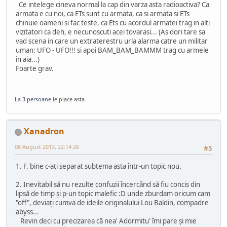
Ce intelege cineva normal la cap din varza asta radioactiva? Ca
armata e cu noi, ca ETs sunt cu armata, ca si armata si ETs
chinuie oameni si fac teste, ca Ets cu acordul armatei trag in alti
vizitatori ca deh, e necunoscuti acei tovarasi... (As dori tare sa
vad scena in care un extraterestru urla alarma catre un militar
uman: UFO - UFO!!! si apoi BAM_BAM_BAMMM trag cu armele
in aia...)
Foarte grav.
La
3 persoane
le place asta.
Xanadron
08 August 2013, 22:14:26
#5
1. F. bine c-aţi separat subtema asta într-un topic nou.
2. Inevitabil să nu rezulte confuzii încercând să fiu concis din
lipsă de timp şi p-un topic malefic :D unde zburdam oricum cam
"off", deviaţi cumva de ideile originalului Lou Baldin, compadre
abyss...
Revin deci cu precizarea că nea' Adormitu' îmi pare şi mie