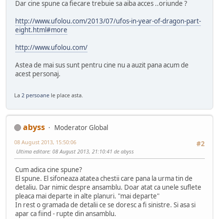
Dar cine spune ca fiecare trebuie sa aiba acces ..oriunde ?
http://www.ufolou.com/2013/07/ufos-in-year-of-dragon-part-
eight.html#more
http://www.ufolou.com/
Astea de mai sus sunt pentru cine nu a auzit pana acum de
acest personaj.
La
2 persoane
le place asta.
abyss
Moderator Global
08 August 2013, 15:50:06
#2
Ultima editare
: 08 August 2013, 21:10:41 de abyss
Cum adica cine spune?
El spune. El sifoneaza atatea chestii care pana la urma tin de
detaliu. Dar nimic despre ansamblu. Doar atat ca unele suflete
pleaca mai departe in alte planuri. "mai departe"
In rest o gramada de detalii ce se doresc a fi sinistre. Si asa si
apar ca fiind - rupte din ansamblu.