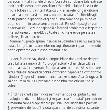
oarecum iniţiat în unele direcţii (corecte concluziile tale extrase
indirect din descrierea detaliilor frăgezirii :P lui pe linie ET de
mic, a folosirii lui ca interfatza cu ET-ii si navele lor gânditoare
de armia 'merigană mereu la curent cu catastifu' hibridizaţilor,
destupaţilor la glagorie etc) dar nu mă convinge pe mine cel
puţin c-ar fi... în toate sensurile iniţiat. Fiindcă-i lipseşte - cum
observai şi tu - viziunea globală a întregii problematici legate de
interacţiunea umano-ET, cu toate chichiţele ei de pe atâtea
paliere, "liniare" au ba.
Nimeni nu poate spune însă dacă-i voluntară sau nu limitarea
asta a lui - şi la urma urmelor nu toţi sifonatorii aparent credibili
pot fi epistemologi, filosofi profunzi etc.
3. Greu în orice caz, dacă nu imposibil de dat verdicte despre
credibilitatea unora din "ufologii" actuali - chiar dacă L.B. se
auto-plasează convenabil în tagma cam tulbure a SF-iştilor care
scriu "aiureli" făcând cu ochiu' cititorilor "capabili de citit printre
rânduri" (în genul ficţiunilor cinamareze la noi). Asa că logic ar fi
să deducem că SI EL presară din solniţa "maleficilor" pe ici-
colea.
4. Înclin să cred asta fiindcă i-am urmărit de cel puţin 10 ani
evoluţia pe diverse bloguri şi-mi pare clar "updatat" periodic de
o mânuţă care-i trage sforile pe linia unei Disclosure parţiale .
Şi previzibile de fapt, în ciuda aparenţei de adevăruri şocante