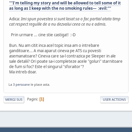
""I'm telling my story and will be allowed to tell some of it
as long as I keep with the no smoking rules--- :evil:""
Adica:
Imi spun povestea si sunt lasat sa o fac partial atata timp
cat respect regulile de a nu dezvalui ceea ce nu e admis.
Prin urmare ... cine stie castiga!! :-D
Bun. Nu am citit inca acel topic insa am o intrebare
ganditoare... A mai aparut cineva pe ATS cu povesti
asemanatoare? Cineva care sa-l contrazica pe Sleeper in ale
sale detalii? Ori poate sa-i completeze acele "goluri" starnitoare
de fum si foc? Este el singurul "sforaitor"?
Ma intreb doar.
La
3 persoane
le place asta.
Pagini
1
MERGI SUS
USER ACTIONS