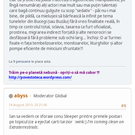
lîngă nenumăraţi alţi actori mai mult sau mai puţin talentaţi
care bagă continuu gulgute cu scop "sedativ" - păi nu-i mai
bine, de pildă, ca mieluşeii să bărfească la infinit pe tema
tunelelor din Bucegi (sau Buzău) fără vreo finalitate reală, în
timp ce controlul total, sclavia, taxarea ca furt oficializat,
prostirea, migrarea indirect forţată şi alte nenorociri se
desfăşoară fără probleme sub ochii larg... închişi :D ai Turmei
fixate-n faţa tembelizoarelor, monitoarelor, liturghiilor şi altor
pompe eficiente de minciuni sfruntate?!
La
9 persoane
le place asta.
Trăim pe-o planetă nebună - opriţi-o să mă cobor !!!
http://povestoteca.wordpress.com/
abyss
Moderator Global
14 August 2013, 23:21:06
#8
Ian sa vedem ce sforaie conu Sleeper printre primele postari
pe topicul (ce a ejectat carti tarzior :wink:)
I'm coming clean on
Extraterrestrials
: