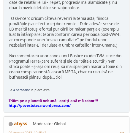
date de relatările lui - repet, progresiv mai alambicate şi nu
doar la nivelul detaliilor senzaţionaliste.
O să-ncerc oricum câteva reveniri la tema asta, fiindcă
jumătăţile (sau sferturile) din treimile :-D de adevăr scrise de
LB merită totuşi efortul puricării lor măcar parţiale (exemplu
luat la întâmplare: teoria conform căreia perioada post-WW-II
ar corespunde unei "invazii camuflate" pe fondul unor
rezbeluri inter-ET derulate-n umbra caftelilor inter-umane.)
Nici comentarea unor conexiuni LB-istice cu idei TVM-istice din
Programul Terra (care suferă şi ele de "bătaie scurtă") n-ar
strica poate - şi-aşa om reuşi să mai spargem măcar o foaie din
ceapa conspiraţionistă la scară MEGA, chiar cu riscul să ne
bufnească plânsu' după... :lol:
La
4 persoane
le place asta.
Trăim pe-o planetă nebună - opriţi-o să mă cobor !!!
http://povestoteca.wordpress.com/
abyss
Moderator Global
09 August 2013, 10:45:47