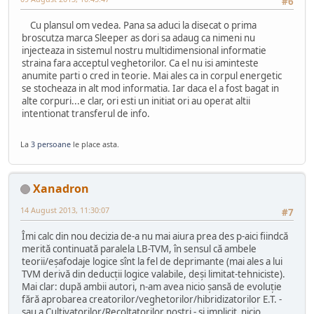
#6
Cu plansul om vedea. Pana sa aduci la disecat o prima
broscutza marca Sleeper as dori sa adaug ca nimeni nu
injecteaza in sistemul nostru multidimensional informatie
straina fara acceptul veghetorilor. Ca el nu isi aminteste
anumite parti o cred in teorie. Mai ales ca in corpul energetic
se stocheaza in alt mod informatia. Iar daca el a fost bagat in
alte corpuri...e clar, ori esti un initiat ori au operat altii
intentionat transferul de info.
La
3 persoane
le place asta.
Xanadron
14 August 2013, 11:30:07
#7
Îmi calc din nou decizia de-a nu mai aiura prea des p-aici fiindcă
merită continuată paralela LB-TVM, în sensul că ambele
teorii/eşafodaje logice sînt la fel de deprimante (mai ales a lui
TVM derivă din deducţii logice valabile, deşi limitat-tehniciste).
Mai clar: după ambii autori, n-am avea nicio şansă de evoluţie
fără aprobarea creatorilor/veghetorilor/hibridizatorilor E.T. -
sau a Cultivatorilor/Recoltatorilor noştri - şi implicit nicio