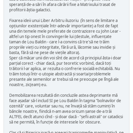
speranţă de-a sări în afara cărării fixe a Matrixului trasat de
profitorii ăştia galactici.
Fixarea ideii unui Liber Arbitru iluzoriu (în sens de limitare a
opţiunilor existenţiale într-adevăr importante) a fost de fapt
una din temele mele preferate de contrazicere cu John Lear -
altfel un tip onest în convingerile lui (destule, influenţate
taman de Lou Baldin - care l-a convins că tre'să ne trăim
propriile vieţi cu integritate, fără ură, lăcomie sau invidie şi
basta, fără să ne pese de vieţile altora).
Sper că măcar unii din voi sînt de acord că principiul ăsta-i doar
parţial corect - chiar dacă, pur teoretic vorbind, dacă toţi
trăitorii l-ar aplica, ar rezulta o confrerie socială echitabilă. Nu
trăim totuşi într-o utopie abstractă şi soarta/problemele
presante ale semenilor ar trebui să ne preocupe pe lîngă ale
noastre, zic(eam) eu.
Demobilizarea rezultată din concluzile astea deprimante mă
face aşadar să-l includ SI pe Lou Baldin în tagma "bolnavilor de
ozenită" care, voluntar sau nu, ne învaţă să stăm cuminţi în
băncile noastre, fiindcă n-am avea oricum şanse de-a trăi
ALTFEL decît atunci cînd - şi doar dacă - "şefii astrali" or catadicsi
să ne permită, în funcţie de interesele lor obscure.
Clar că şi Biserica joacă-n aceeaşi tragicomedie manipulativă, pe