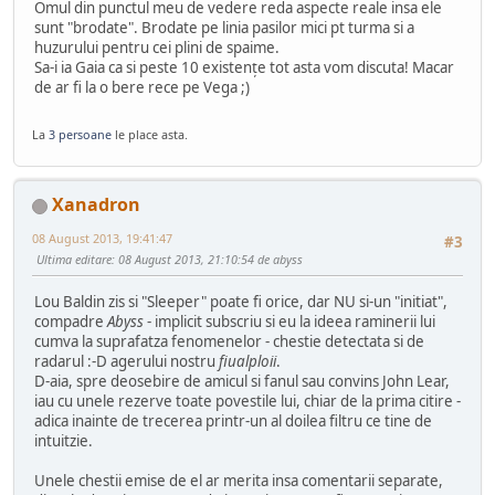
Omul din punctul meu de vedere reda aspecte reale insa ele
sunt "brodate". Brodate pe linia pasilor mici pt turma si a
huzurului pentru cei plini de spaime.
Sa-i ia Gaia ca si peste 10 existenţe tot asta vom discuta! Macar
de ar fi la o bere rece pe Vega ;)
La
3 persoane
le place asta.
Xanadron
08 August 2013, 19:41:47
#3
Ultima editare
: 08 August 2013, 21:10:54 de abyss
Lou Baldin zis si "Sleeper" poate fi orice, dar NU si-un "initiat",
compadre
Abyss
- implicit subscriu si eu la ideea raminerii lui
cumva la suprafatza fenomenelor - chestie detectata si de
radarul :-D agerului nostru
fiualploii
.
D-aia, spre deosebire de amicul si fanul sau convins John Lear,
iau cu unele rezerve toate povestile lui, chiar de la prima citire -
adica inainte de trecerea printr-un al doilea filtru ce tine de
intuitzie.
Unele chestii emise de el ar merita insa comentarii separate,