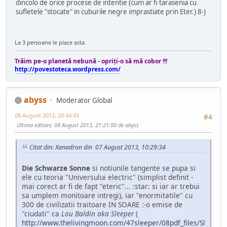
dincolo de orice procese de intentie (cum ar fi tarasenia cu
sufletele "stocate" in cuburile negre imprastiate prin Eter.) 8-)
La
3 persoane
le place asta.
Trăim pe-o planetă nebună - opriţi-o să mă cobor !!!
http://povestoteca.wordpress.com/
abyss
Moderator Global
08 August 2013, 20:44:43
#4
Ultima editare
: 08 August 2013, 21:21:00 de abyss
Citat din: Xanadron din 07 August 2013, 10:29:34
Die Schwarze Sonne
si notiunile tangente se pupa si
ele cu teoria "Universului electric" (simplist definit -
mai corect ar fi de fapt "eteric"... :star: si iar ar trebui
sa umplem monitoare intregi), iar "enormitatile" cu
300 de civilizatii traitoare IN SOARE :-o emise de
"ciudati" ca
Lou Baldin aka Sleeper
(
http://www.thelivingmoon.com/47sleeper/08pdf_files/Sl