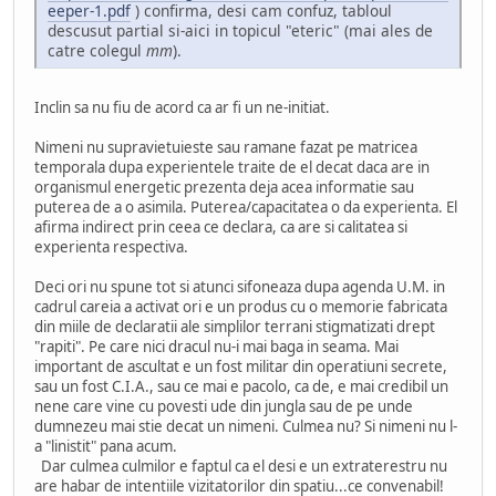
eeper-1.pdf
) confirma, desi cam confuz, tabloul
descusut partial si-aici in topicul "eteric" (mai ales de
catre colegul
mm
).
Inclin sa nu fiu de acord ca ar fi un ne-initiat.
Nimeni nu supravietuieste sau ramane fazat pe matricea
temporala dupa experientele traite de el decat daca are in
organismul energetic prezenta deja acea informatie sau
puterea de a o asimila. Puterea/capacitatea o da experienta. El
afirma indirect prin ceea ce declara, ca are si calitatea si
experienta respectiva.
Deci ori nu spune tot si atunci sifoneaza dupa agenda U.M. in
cadrul careia a activat ori e un produs cu o memorie fabricata
din miile de declaratii ale simplilor terrani stigmatizati drept
"rapiti". Pe care nici dracul nu-i mai baga in seama. Mai
important de ascultat e un fost militar din operatiuni secrete,
sau un fost C.I.A., sau ce mai e pacolo, ca de, e mai credibil un
nene care vine cu povesti ude din jungla sau de pe unde
dumnezeu mai stie decat un nimeni. Culmea nu? Si nimeni nu l-
a "linistit" pana acum.
Dar culmea culmilor e faptul ca el desi e un extraterestru nu
are habar de intentiile vizitatorilor din spatiu...ce convenabil!