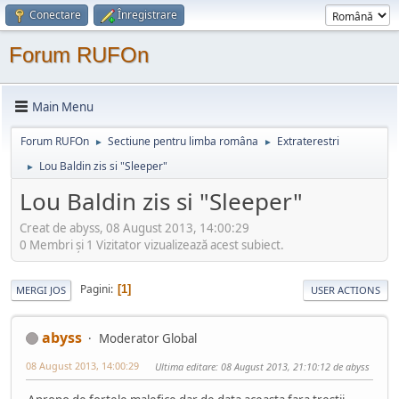
Conectare
Înregistrare
Forum RUFOn
Main Menu
Forum RUFOn
Sectiune pentru limba româna
Extraterestri
►
►
Lou Baldin zis si "Sleeper"
►
Lou Baldin zis si "Sleeper"
Creat de abyss, 08 August 2013, 14:00:29
0 Membri şi 1 Vizitator vizualizează acest subiect.
Pagini
1
MERGI JOS
USER ACTIONS
abyss
Moderator Global
08 August 2013, 14:00:29
Ultima editare
: 08 August 2013, 21:10:12 de abyss