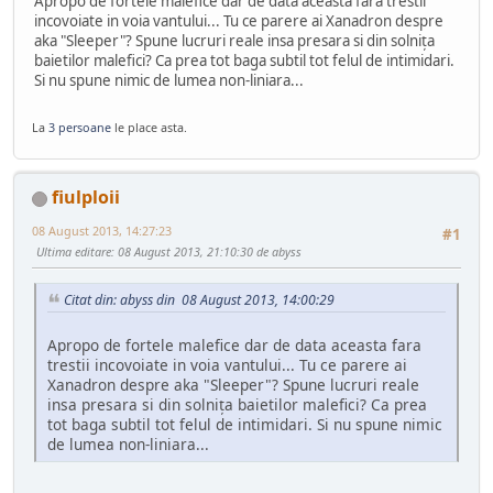
Apropo de fortele malefice dar de data aceasta fara trestii
incovoiate in voia vantului... Tu ce parere ai Xanadron despre
aka "Sleeper"? Spune lucruri reale insa presara si din solniţa
baietilor malefici? Ca prea tot baga subtil tot felul de intimidari.
Si nu spune nimic de lumea non-liniara...
La
3 persoane
le place asta.
fiulploii
08 August 2013, 14:27:23
#1
Ultima editare
: 08 August 2013, 21:10:30 de abyss
Citat din: abyss din 08 August 2013, 14:00:29
Apropo de fortele malefice dar de data aceasta fara
trestii incovoiate in voia vantului... Tu ce parere ai
Xanadron despre aka "Sleeper"? Spune lucruri reale
insa presara si din solniţa baietilor malefici? Ca prea
tot baga subtil tot felul de intimidari. Si nu spune nimic
de lumea non-liniara...