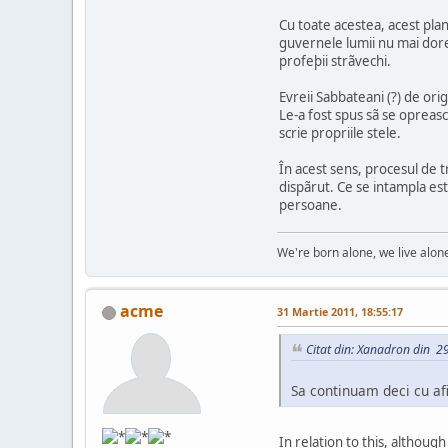
Cu toate acestea, acest pla
guvernele lumii nu mai dores
profeþii strãvechi.
Evreii Sabbateani (?) de orig
Le-a fost spus sã se opreas
scrie propriile stele.
În acest sens, procesul de t
dispãrut. Ce se intampla est
persoane.
We're born alone, we live alone
acme
31 Martie 2011, 18:55:17
Citat din: Xanadron din 2
Sa continuam deci cu afi
In relation to this, althou