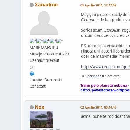
Xanadron
01 Aprilie 2011, 12:47:58
May you please exactly def
Cit anume
de lungi adica-s p
Serios acum,
StarDust
- regu
oricum decit deloc), cred ca 
P.S. ontopic: Merita citite s
MARE MAESTRU
Fiindca unii autori il consid
Mesaje Postate: 4,723
doar de mass-media "mainst
Ozenaut precaut
http://www.rense.com/gen
La
1 persoană
îi place asta.
Locaţie: Bucuresti
Trăim pe-o planetă nebună - o
Conectat
http://povestoteca.wordpres
Nox
02 Aprilie 2011, 00:40:45
acme, pune te rog doar trad