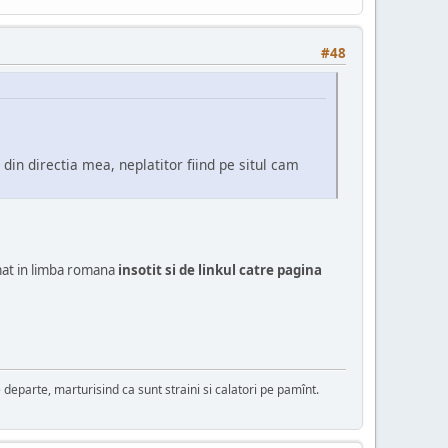
#48
din directia mea, neplatitor fiind pe situl cam
umat in limba romana
insotit si de linkul catre pagina
de departe, marturisind ca sunt straini si calatori pe pamînt.