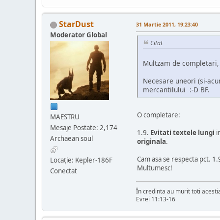
StarDust
31 Martie 2011, 19:23:40
Moderator Global
Citat
Multzam de completari
Necesare uneori (si-acum
mercantilului :-D BF.
O completare:
MAESTRU
Mesaje Postate: 2,174
1.9.
Evitati textele lungi
i
Archaean soul
originala
.
Cam asa se respecta pct. 1.
Locaţie: Kepler-186F
Multumesc!
Conectat
În credinta au murit toti acesti
Evrei 11:13-16