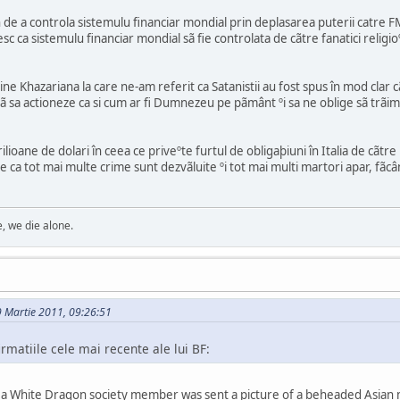
n de a controla sistemulu financiar mondial prin deplasarea puterii catre 
c ca sistemulu financiar mondial sã fie controlata de cãtre fanatici religioº
ine Khazariana la care ne-am referit ca Satanistii au fost spus în mod clar cã 
cã sa actioneze ca si cum ar fi Dumnezeu pe pãmânt ºi sa ne oblige sã trãi
rilioane de dolari în ceea ce priveºte furtul de obligaþiuni în Italia de cãt
e ca tot mai multe crime sunt dezvãluite ºi tot mai multi martori apar, fãcâ
, we die alone.
9 Martie 2011, 09:26:51
rmatiile cele mai recente ale lui BF:
gh a White Dragon society member was sent a picture of a beheaded Asian m