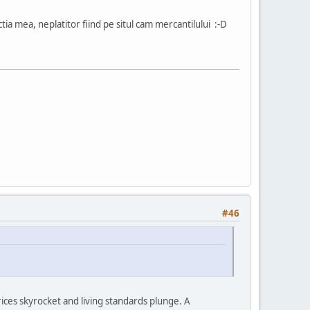
ia mea, neplatitor fiind pe situl cam mercantilului :-D
#46
ices skyrocket and living standards plunge. A