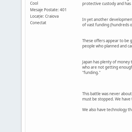
Cool
protective custody and has a
Mesaje Postate: 401
Locaţie: Craiova
In yet another development
Conectat
of vast funding (hundreds of
These offers appear to be 
people who planned and carri
Japan has plenty of money t
who are not getting enough
"funding."
This battle was never about
must be stopped. We have th
We also have technology that