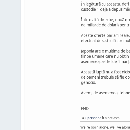
În legãturã cu aceasta, deº
custodie ºi deja a depus mãr
Într-o altã directie, douã g
de miliarde de dolari) pentru
Aceste oferte par a fi reale
efectuat dezastrul în primul
Japonia are o multime de ba
fiinþe umane care nu obtin 
asemenea, astfel de "finan
Aceastã luptã nu a fost nici
de oameni trebuie sã fie opr
genocid.
Avem, de asemenea, tehnolog
END
La
1 persoană
îi place asta.
We're born alone, we live alone