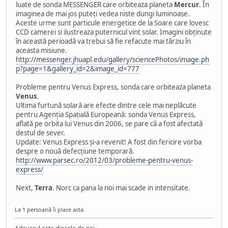
luate de sonda MESSENGER care orbiteaza planeta
Mercur
. În
imaginea de mai jos puteţi vedea niste dungi luminoase.
Aceste urme sunt particule energetice de la Soare care lovesc
CCD camerei si ilustreaza puternicul vint solar. Imagini obţinute
în această perioadă va trebui să fie refacute mai târziu în
aceasta misiune.
http://messenger.jhuapl.edu/gallery/sciencePhotos/image.ph
p?page=1&gallery_id=2&image_id=777
Probleme pentru Venus Express, sonda care orbiteaza planeta
Venus
.
Ultima furtună solară are efecte dintre cele mai neplăcute
pentru Agenția Spațială Europeană: sonda Venus Express,
aflată pe orbita lui Venus din 2006, se pare că a fost afectată
destul de sever.
Update: Venus Express și-a revenit! A fost din fericire vorba
despre o nouă defecțiune temporară.
http://www.parsec.ro/2012/03/probleme-pentru-venus-
express/
Next,
Terra
. Norc ca pana la noi mai scade in intensitate.
La
1 persoană
îi place asta.