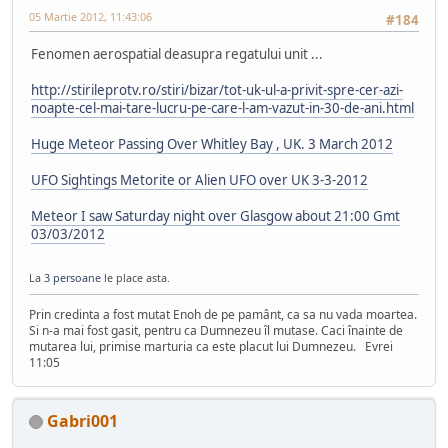
05 Martie 2012, 11:43:06
#184
Fenomen aerospatial deasupra regatului unit ...
http://stirileprotv.ro/stiri/bizar/tot-uk-ul-a-privit-spre-cer-azi-
noapte-cel-mai-tare-lucru-pe-care-l-am-vazut-in-30-de-ani.html
Huge Meteor Passing Over Whitley Bay , UK. 3 March 2012
UFO Sightings Metorite or Alien UFO over UK 3-3-2012
Meteor I saw Saturday night over Glasgow about 21:00 Gmt
03/03/2012
La
3 persoane
le place asta.
Prin credinta a fost mutat Enoh de pe pamânt, ca sa nu vada moartea.
Si n-a mai fost gasit, pentru ca Dumnezeu îl mutase. Caci înainte de
mutarea lui, primise marturia ca este placut lui Dumnezeu. Evrei
11:05
Gabri001