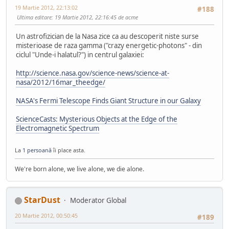
19 Martie 2012, 22:13:02
#188
Ultima editare
: 19 Martie 2012, 22:16:45 de acme
Un astrofizician de la Nasa zice ca au descoperit niste surse
misterioase de raza gamma ("crazy energetic-photons" - din
ciclul "Unde-i halatul?") in centrul galaxiei:
http://science.nasa.gov/science-news/science-at-
nasa/2012/16mar_theedge/
NASA's Fermi Telescope Finds Giant Structure in our Galaxy
ScienceCasts: Mysterious Objects at the Edge of the
Electromagnetic Spectrum
La
1 persoană
îi place asta.
We're born alone, we live alone, we die alone.
StarDust
Moderator Global
20 Martie 2012, 00:50:45
#189