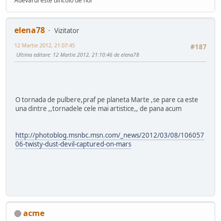
Adevarul este dincolo de noi
elena78
Vizitator
12 Martie 2012, 21:07:45
#187
Ultima editare
: 12 Martie 2012, 21:10:46 de elena78
O tornada de pulbere,praf pe planeta Marte ,se pare ca este
una dintre ,,tornadele cele mai artistice,, de pana acum
http://photoblog.msnbc.msn.com/_news/2012/03/08/106057
06-twisty-dust-devil-captured-on-mars
acme