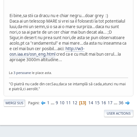
Ei bine,sa stii ca dracu nu e chiar negru...doar grey :)
Daca ai un telescop MARE si vrei sa il folosesti la tot potentialul
luui,da-mi un semn,si o sa ai o mare surpriza...daca nu sunt
nori,o sa ai parte de un cer chiar mai bun decat ala... ;D
Sigur,in desert nu prea sunt nori,de asta se pun observatoare
acolo,pt ca "randamentul" e mai mare...da asta nu inseamna ca
e cel mai bun cer posibil...aici:
http://w3-
osn.iaa.es/osn_eng.html
cred ca e cu mult mai bun cerul...la
aproape 3000m altitudine...
La
3 persoane
le place asta.
"O piatră nu cade din cer.Sau,daca se intamplă să cada,atunci nu mai
e piatră,ci aerolit."
1
...
9
10
11
12
14
15
16
17
...
36
Pagini
13
MERGI SUS
USER ACTIONS