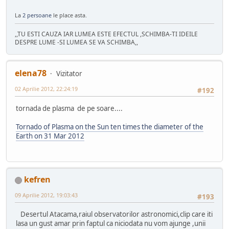
La
2 persoane
le place asta.
,,TU ESTI CAUZA IAR LUMEA ESTE EFECTUL ,SCHIMBA-TI IDEILE
DESPRE LUME -SI LUMEA SE VA SCHIMBA,,
elena78
Vizitator
02 Aprilie 2012, 22:24:19
#192
tornada de plasma de pe soare....
Tornado of Plasma on the Sun ten times the diameter of the
Earth on 31 Mar 2012
kefren
09 Aprilie 2012, 19:03:43
#193
Desertul Atacama,raiul observatorilor astronomici,clip care iti
lasa un gust amar prin faptul ca niciodata nu vom ajunge ,unii