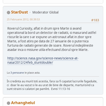
StarDust
Moderator Global
25 Februarie 2012, 00:39:53
#183
Roverul Curiosity, aflat in drum spre Marte si avand
operational la bord un detector de radiatii, si masurand astfel
riscurile la care s-ar expune un astronaut aflat in zbor spre
Marte, a fost atins pe data de 27 ianuarie de o puternica
furtuna de radiatii generate de soare. Roverul indeplineste
asadar inca o misiune utila efectuand zborul spre Marte.
http://science.nasa.gov/science-news/science-at-
nasa/2012/24feb_stuntdouble/
La
3 persoane
le place asta.
În credinta au murit toti acestia, fara sa fi capatat lucrurile fagaduite,
ci doar le-au vazut si le-au urat de bine de departe, marturisind ca
sunt straini si calatori pe pamînt. Evrei 11:13-16
Arhanghelul