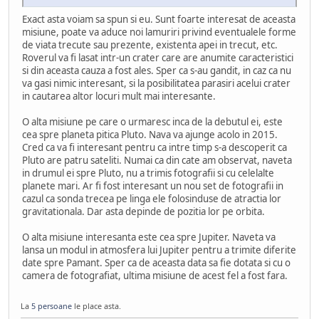
Exact asta voiam sa spun si eu. Sunt foarte interesat de aceasta
misiune, poate va aduce noi lamuriri privind eventualele forme
de viata trecute sau prezente, existenta apei in trecut, etc.
Roverul va fi lasat intr-un crater care are anumite caracteristici
si din aceasta cauza a fost ales. Sper ca s-au gandit, in caz ca nu
va gasi nimic interesant, si la posibilitatea parasiri acelui crater
in cautarea altor locuri mult mai interesante.
O alta misiune pe care o urmaresc inca de la debutul ei, este
cea spre planeta pitica Pluto. Nava va ajunge acolo in 2015.
Cred ca va fi interesant pentru ca intre timp s-a descoperit ca
Pluto are patru sateliti. Numai ca din cate am observat, naveta
in drumul ei spre Pluto, nu a trimis fotografii si cu celelalte
planete mari. Ar fi fost interesant un nou set de fotografii in
cazul ca sonda trecea pe linga ele folosinduse de atractia lor
gravitationala. Dar asta depinde de pozitia lor pe orbita.
O alta misiune interesanta este cea spre Jupiter. Naveta va
lansa un modul in atmosfera lui Jupiter pentru a trimite diferite
date spre Pamant. Sper ca de aceasta data sa fie dotata si cu o
camera de fotografiat, ultima misiune de acest fel a fost fara.
La
5 persoane
le place asta.