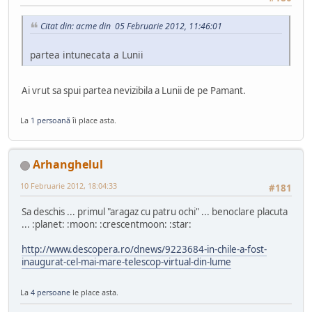
Citat din: acme din 05 Februarie 2012, 11:46:01
partea intunecata a Lunii
Ai vrut sa spui partea nevizibila a Lunii de pe Pamant.
La
1 persoană
îi place asta.
Arhanghelul
10 Februarie 2012, 18:04:33
#181
Sa deschis ... primul "aragaz cu patru ochi" ... benoclare placuta
... :planet: :moon: :crescentmoon: :star:
http://www.descopera.ro/dnews/9223684-in-chile-a-fost-
inaugurat-cel-mai-mare-telescop-virtual-din-lume
La
4 persoane
le place asta.