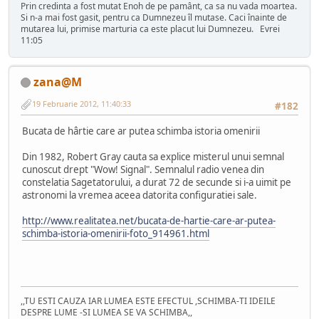
Prin credinta a fost mutat Enoh de pe pamânt, ca sa nu vada moartea.
Si n-a mai fost gasit, pentru ca Dumnezeu îl mutase. Caci înainte de
mutarea lui, primise marturia ca este placut lui Dumnezeu. Evrei
11:05
zana@M
19 Februarie 2012, 11:40:33
#182
Bucata de hârtie care ar putea schimba istoria omenirii
Din 1982, Robert Gray cauta sa explice misterul unui semnal
cunoscut drept "Wow! Signal". Semnalul radio venea din
constelatia Sagetatorului, a durat 72 de secunde si i-a uimit pe
astronomi la vremea aceea datorita configuratiei sale.
http://www.realitatea.net/bucata-de-hartie-care-ar-putea-
schimba-istoria-omenirii-foto_914961.html
,,TU ESTI CAUZA IAR LUMEA ESTE EFECTUL ,SCHIMBA-TI IDEILE
DESPRE LUME -SI LUMEA SE VA SCHIMBA,,