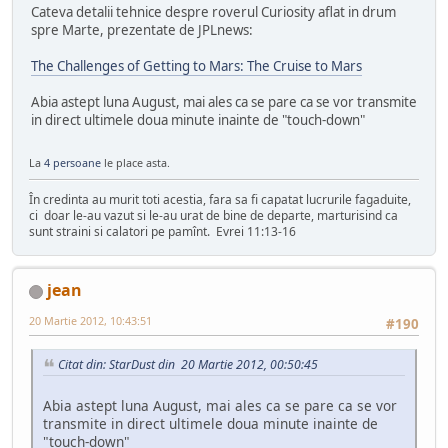
Cateva detalii tehnice despre roverul Curiosity aflat in drum
spre Marte, prezentate de JPLnews:
The Challenges of Getting to Mars: The Cruise to Mars
Abia astept luna August, mai ales ca se pare ca se vor transmite
in direct ultimele doua minute inainte de "touch-down"
La
4 persoane
le place asta.
În credinta au murit toti acestia, fara sa fi capatat lucrurile fagaduite,
ci doar le-au vazut si le-au urat de bine de departe, marturisind ca
sunt straini si calatori pe pamînt. Evrei 11:13-16
jean
20 Martie 2012, 10:43:51
#190
Citat din: StarDust din 20 Martie 2012, 00:50:45
Abia astept luna August, mai ales ca se pare ca se vor
transmite in direct ultimele doua minute inainte de
"touch-down"