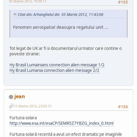
05 Martie 2012, 19:39:11
#185
Citat din: Arhanghelul din 05 Martie 2012, 11:43:06
Fenomen aerospatial deasupra regatului unit ...
Tot legat de UK ar fi si documentarul urmator care contine o
poveste stranie:
Hy Brasil Lumainians connection alien message 1/2
Hy Brasil Lumania connection alien message 2/2
jean
11 Martie 2012, 23:02:15
#186
Furtuna solara
http://www.esa.int/esaCP/SEMR5Z7YBZG_index_0.html
Furtuna solară recentă a avut un efect dramatic pe imaginile