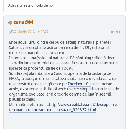
Adevarul este dincolo de noi
zana@M
25 Martie 2012, 16:47:00
#191
Enceladus, unul dintre cei 66 de sateliţi naturali ai planetei
Saturn, cunoscuta de astronomi inca din 1789 , este unul
dintre cei mai interesanţi sateliţi
In timp ce Luna (satelitul natural al Pământului) reflectă doar
12% din lumina primită de la Soare, în cazul lui Enceladus puţin
lipseşte ca procentul să fie de 100%.
Sonda spaţială robotizată Cassini, operată de la distanţă de
NASA, a adus, în urmă cu câteva săptămâni o dovadă clară că
un adevărat ocean se găseşte pe
Enceladus.Cu
acest ocean
acolo, existenţa vieţii, fie că vorbim de o simplă bacterie sau de
organisme evoluate, ar fi o teorie demnă de luat în seamă,
plauzibilă chiar.
Mai multe detalii aici....
http://www.realitatea.net/descoperire-
fascinanta-un-ocean-nou-sub-soare_926337.html