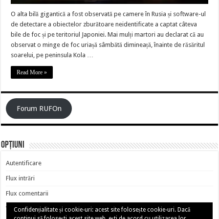
O alta bilă gigantică a fost observată pe camere în Rusia și software-ul
de detectare a obiectelor zburătoare neidentificate a captat câteva
bile de foc și pe teritoriul Japoniei. Mai mulți martori au declarat că au
observat o minge de foc uriașă sâmbătă dimineață, înainte de răsăritul
soarelui, pe peninsula Kola …
Read More »
Forum RUFOn
Opțiuni
Autentificare
Flux intrări
Flux comentarii
WordPress.org
Confidențialitate și cookie-uri: acest site folosește cookie-uri. Dacă
continui să folosești acest site web, ești de acord cu utilizarea lor.