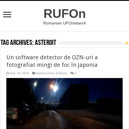
RUFOn
Romanian UFOnetwork
Tag Archives:
asteroit
Un software detector de OZN-uri a
fotografiat mingi de foc în Japonia
mai 14, 2014
Astronomie
,
Externe
0