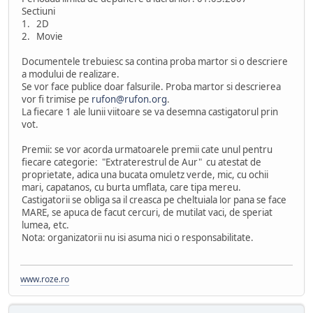
Sectiuni
1. 2D
2. Movie
Documentele trebuiesc sa contina proba martor si o descriere
a modului de realizare.
Se vor face publice doar falsurile. Proba martor si descrierea
vor fi trimise pe
rufon@rufon.org
.
La fiecare 1 ale lunii viitoare se va desemna castigatorul prin
vot.
Premii: se vor acorda urmatoarele premii cate unul pentru
fiecare categorie: "Extraterestrul de Aur" cu atestat de
proprietate, adica una bucata omuletz verde, mic, cu ochii
mari, capatanos, cu burta umflata, care tipa mereu.
Castigatorii se obliga sa il creasca pe cheltuiala lor pana se face
MARE, se apuca de facut cercuri, de mutilat vaci, de speriat
lumea, etc.
Nota: organizatorii nu isi asuma nici o responsabilitate.
www.roze.ro