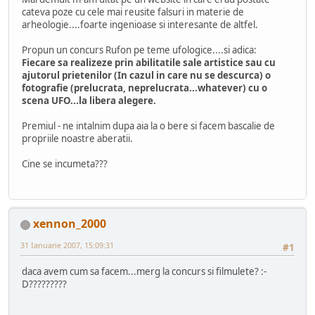
cateva poze cu cele mai reusite falsuri in materie de
arheologie....foarte ingenioase si interesante de altfel.
Propun un concurs Rufon pe teme ufologice....si adica:
Fiecare sa realizeze prin abilitatile sale artistice sau cu
ajutorul prietenilor (In cazul in care nu se descurca) o
fotografie (prelucrata, neprelucrata...whatever) cu o
scena UFO...la libera alegere.
Premiul - ne intalnim dupa aia la o bere si facem bascalie de
propriile noastre aberatii.
Cine se incumeta???
xennon_2000
31 Ianuarie 2007, 15:09:31
#1
daca avem cum sa facem...merg la concurs si filmulete? :-
D?????????