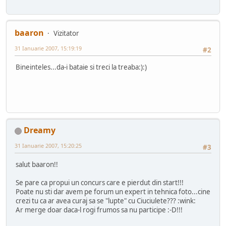
baaron
Vizitator
31 Ianuarie 2007, 15:19:19
#2
Bineinteles...da-i bataie si treci la treaba:):)
Dreamy
31 Ianuarie 2007, 15:20:25
#3
salut baaron!!
Se pare ca propui un concurs care e pierdut din start!!!
Poate nu sti dar avem pe forum un expert in tehnica foto...cine
crezi tu ca ar avea curaj sa se "lupte" cu Ciuciulete??? :wink:
Ar merge doar daca-l rogi frumos sa nu participe :-D!!!