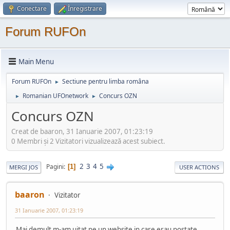
Conectare
Înregistrare
Forum RUFOn
Main Menu
Forum RUFOn
Sectiune pentru limba româna
►
Romanian UFOnetwork
Concurs OZN
►
►
Concurs OZN
Creat de baaron, 31 Ianuarie 2007, 01:23:19
0 Membri şi 2 Vizitatori vizualizează acest subiect.
2
3
4
5
Pagini
1
MERGI JOS
USER ACTIONS
baaron
Vizitator
31 Ianuarie 2007, 01:23:19
Mai demult m-am uitat pe un website in care erau postate