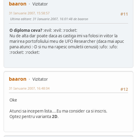
baaron
Vizitator
31 Ianuarie 2007, 15:58:57
#11
Ultima editare
: 31 Ianuarie 2007, 16:01:48 de baaron
O diploma ceva?
:evil: :evil: :rocket:
Nu de alta dar poate daca as castiga imi va folosi in viitor la
marirea portofoliului meu de UFO Researcher (daca mai apuc
pana atunci :-D si nu ma rapesc omuletii cenusii) :ufo: :ufo:
:rocket: :rocket:
baaron
Vizitator
31 Ianuarie 2007, 16:48:04
#12
Oke
Atunci sa incepem lista....Eu ma consider ca si inscris.
Optez pentru varianta
2D
.