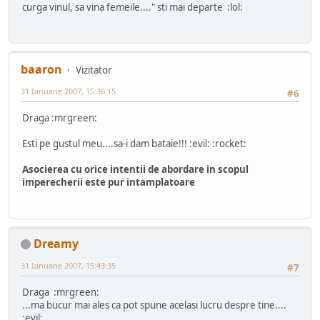
curga vinul, sa vina femeile...." sti mai departe :lol:
baaron
Vizitator
31 Ianuarie 2007, 15:36:15
#6
Draga :mrgreen:
Esti pe gustul meu....sa-i dam bataie!!! :evil: :rocket:
Asocierea cu orice intentii de abordare in scopul
imperecherii este pur intamplatoare
Dreamy
31 Ianuarie 2007, 15:43:35
#7
Draga :mrgreen:
...ma bucur mai ales ca pot spune acelasi lucru despre tine....
:evil: