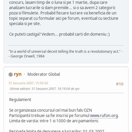
concurs, lasam timp de o luna si pe 1 martie, dupa care
analizam lucrarile si dam premiile... si o sa avem 2 categorii:
poza si filmulete. Probabil fiecare lucrare va beneficia de un
topic separat cu formular aici pe forum, eventual cu sectiune
speciala si pe site.
Ce puteti castiga? Vedem... probabil carti din domeniu :)
"In a world of universal deceit telling the truth is a revolutionary act." -
- George Orwell, 1984
ryn
Moderator Global
31 Ianuarie 2007, 15:50:34
#10
Ultima editare
: 31 Ianuarie 2007, 18:19:04 de ryn
Regulament
Se organizeaza concursul cel mai bun fals OZN
Participantii trebuie sa fie inscrisi pe forumul
www.rufon.org
.
Limita de varsta: intre 1 si 1000 de ani pamanteni.
Perioada limita de depunere a lucrarilor: 01.03.2007