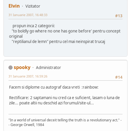
Elvin
Vizitator
31 Ianuarie 2007, 16:48:33
#13
propun inca 2 categorii:
"to boldly go where no one has gone before' pentru concept
original
"reptilianul de lemn" pentru cel mai neinspirat trucaj
spooky
Administrator
31 Ianuarie 2007, 16:59:26
#14
Facem si diplome cu autograf daca vreti :rainbow:
Rectificare: 2 saptamani nu cred ca e suficient, lasam o luna de
zile... poate altii nu deschid azi forumul/site-ul...
"In a world of universal deceit telling the truth is a revolutionary act." -
- George Orwell, 1984