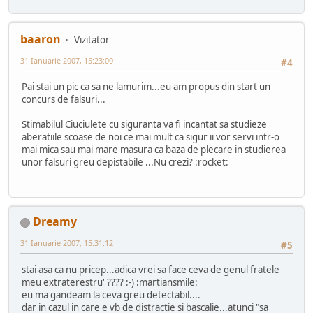
baaron
Vizitator
31 Ianuarie 2007, 15:23:00
#4
Pai stai un pic ca sa ne lamurim...eu am propus din start un
concurs de falsuri...
Stimabilul Ciuciulete cu siguranta va fi incantat sa studieze
aberatiile scoase de noi ce mai mult ca sigur ii vor servi intr-o
mai mica sau mai mare masura ca baza de plecare in studierea
unor falsuri greu depistabile ...Nu crezi? :rocket:
Dreamy
31 Ianuarie 2007, 15:31:12
#5
stai asa ca nu pricep...adica vrei sa face ceva de genul fratele
meu extraterestru' ???? :-) :martiansmile:
eu ma gandeam la ceva greu detectabil....
dar in cazul in care e vb de distractie si bascalie...atunci "sa