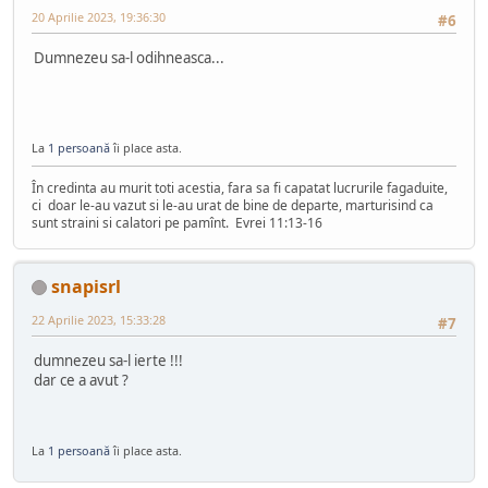
20 Aprilie 2023, 19:36:30
#6
Dumnezeu sa-l odihneasca...
La
1 persoană
îi place asta.
În credinta au murit toti acestia, fara sa fi capatat lucrurile fagaduite,
ci doar le-au vazut si le-au urat de bine de departe, marturisind ca
sunt straini si calatori pe pamînt. Evrei 11:13-16
snapisrl
22 Aprilie 2023, 15:33:28
#7
dumnezeu sa-l ierte !!!
dar ce a avut ?
La
1 persoană
îi place asta.