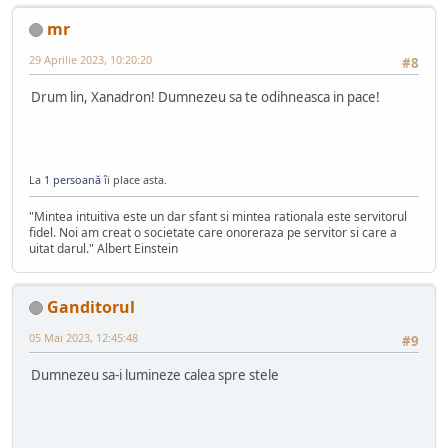
mr
29 Aprilie 2023, 10:20:20
#8
Drum lin, Xanadron! Dumnezeu sa te odihneasca in pace!
La
1 persoană
îi place asta.
"Mintea intuitiva este un dar sfant si mintea rationala este servitorul
fidel. Noi am creat o societate care onoreraza pe servitor si care a
uitat darul." Albert Einstein
Ganditorul
05 Mai 2023, 12:45:48
#9
Dumnezeu sa-i lumineze calea spre stele