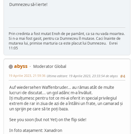
Dumnezeu să-l ierte!
Prin credinta a fost mutat Enoh de pe pamânt, ca sa nu vada moartea.
Si n-a mai fost gasit, pentru ca Dumnezeu îl mutase. Caci înainte de
mutarea lui, primise marturia ca este placut lui Dumnezeu. Evrei
11:05
abyss
Moderator Global
19 Aprilie 2023, 21:59:36
Ultima editare
: 19 Aprilie 2023, 23:33:54 de abyss
#4
Auf wiedersehen Waffenbruder... au rămas atât de multe
lucruri de discutat... un gol adânc m-a învăluit.
Iți mulțumesc pentru tot ce mi-ai oferit in special privilegiul
extrem de rar in ziua de azi de a întâlni un frate, un camarad și
un sprijin pe care să te poți baza.
See you soon (but not Yet) on the flip side!
In foto atașament: Xanadron