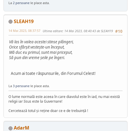
La
2 persoane
le place asta.
SLEAH19
14 Mai 2023, 08:37:57
Ultima editare
: 14 Mai 2023, 08:40:43 de SLEAH19
#10
Vă las în valea acestei stinse plângeri,
Orice sfârşit vesteşte-un început,
Mă duc eu primul, sunt mai priceput,
Să pun din vreme şeile pe îngeri.
Acum ai toate răspunsurile, din Forumul Celest!
La
3 persoane
le place asta.
O lume normală este aceea în care diavolul este în iad, nu mai există
religii iar Iisus este la Guvernare!
Cercetează totul şi reţine doar ce e de trebuinţă !
AdarM