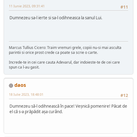
11 Iunie 2023, 09:31:41
#11
Dumnezeu sa-l ierte si sa-l odihneasca la sanul Lui.
Marcus Tullius Cicero: Traim vremuri grele, copiii nu-si mai asculta
parintii si orice prost crede ca poate sa scrie o carte.
Increde-te in cei care cauta Adevarul, dar indoieste-te de cei care
spun ca l-au gasit.
daos
18 Iulie 2023, 18:48:01
#12
Dumnezeu să-l odihnească în pace! Veșnică pomenire! Păcat de
el că s-a prăpădit așa curând.