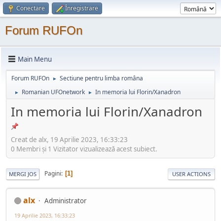
Conectare
Înregistrare
Forum RUFOn
Main Menu
Forum RUFOn
Sectiune pentru limba româna
►
Romanian UFOnetwork
In memoria lui Florin/Xanadron
►
►
In memoria lui Florin/Xanadron
Creat de alx, 19 Aprilie 2023, 16:33:23
0 Membri şi 1 Vizitator vizualizează acest subiect.
Pagini
1
MERGI JOS
USER ACTIONS
alx
Administrator
19 Aprilie 2023, 16:33:23