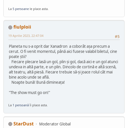
La
5 persoane
le place asta.
fiulploii
19 Aprilie 2023, 22:47:04
#5
Planeta nu s-a oprit dar Xanadron a coborât așa precum a
cerut. O fi venit momentul, până aici fusese valabil biletul, cine
poate știi?
Fiecare plecare lasă un gol, plin și gol, dacă aici e un gol atunci
undeva in altă parte, e un plin. Dincolo de cortină e altă scenă,
alt teatru, altă piesă. Fiecare trebuie să-și joace rolul cât mai
bine acolo unde se află.
Noapte bună! Bună dimineața!
"The show must go on!"
La
1 persoană
îi place asta.
StarDust
Moderator Global