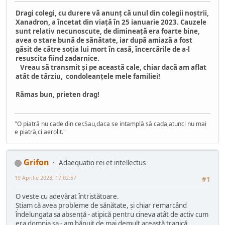
Dragi colegi, cu durere vă anunț că unul din colegii noștrii,
Xanadron, a încetat din viață în 25 ianuarie 2023. Cauzele
sunt relativ necunoscute, de dimineață era foarte bine,
avea o stare bună de sănătate, iar după amiază a fost
găsit de către soția lui mort în casă, încercările de a-l
resuscita fiind zadarnice.
Vreau să transmit și pe această cale, chiar dacă am aflat
atât de târziu, condoleanțele mele familiei!
Rămas bun, prieten drag!
"O piatră nu cade din cer.Sau,daca se intamplă să cada,atunci nu mai
e piatră,ci aerolit."
Grifon
Adaequatio rei et intellectus
19 Aprilie 2023, 17:02:57
#1
O veste cu adevărat întristătoare.
Știam că avea probleme de sănătate, și chiar remarcând
îndelungata sa absență - atipică pentru cineva atât de activ cum
era domnia sa - am bănuit de mai demult această tragică