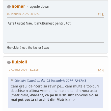
hoinar
upside down
09 Ianuarie 2024, 08:12:52
#13
Asfalt uscat Nae, iti multumesc pentru tot!
the older I get, the faster I was
fiulploii
19 August 2024, 15:22:25
#14
Citat din: Xanadron din 03 Decembrie 2014, 12:17:48
Cam greu, da-ncerc sa revin pe... cam multele topicuri
deschise-n ultima vreme, inainte s-o tai din zona asta
(matriciala,
evident, ca pe RUFOn sint convins c-o sa
mai pot posta si uschit din Matrix.
) :lol: