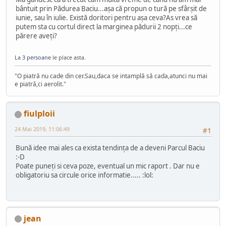
bântuit prin Pădurea Baciu...așa că propun o tură pe sfârșit de
iunie, sau în iulie. Există doritori pentru așa ceva?As vrea să
putem sta cu cortul direct la marginea pădurii 2 nopți...ce
părere aveți?
La
3 persoane
le place asta.
"O piatră nu cade din cer.Sau,daca se intamplă să cada,atunci nu mai
e piatră,ci aerolit."
fiulploii
24 Mai 2019, 11:06:49
#1
Bună idee mai ales ca exista tendința de a deveni Parcul Baciu
:-D
Poate puneți si ceva poze, eventual un mic raport . Dar nu e
obligatoriu sa circule orice informatie..... :lol:
jean