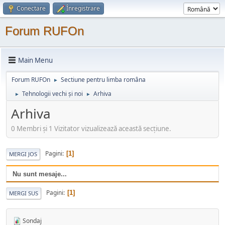
Conectare
Înregistrare
Forum RUFOn
Main Menu
Forum RUFOn
Sectiune pentru limba româna
►
Tehnologii vechi și noi
Arhiva
►
►
Arhiva
0 Membri şi 1 Vizitator vizualizează această secțiune.
Pagini
1
MERGI JOS
Nu sunt mesaje...
Pagini
1
MERGI SUS
Sondaj