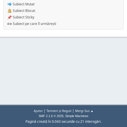
Subiect Mutat
Subiect Blocat
Subiect Sticky
Subiect pe care îl urmărești
|
|
Ajutor
Termeni și Reguli
Mergi Sus ▲
,
SMF 2.1.6 © 2025
Simple Machines
Pagină creată în 0.043 secunde cu 21 interogări.