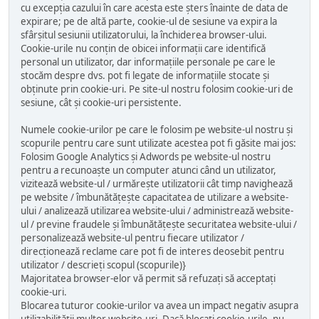
cu excepția cazului în care acesta este șters înainte de data de
expirare; pe de altă parte, cookie-ul de sesiune va expira la
sfârșitul sesiunii utilizatorului, la închiderea browser-ului.
Cookie-urile nu conțin de obicei informații care identifică
personal un utilizator, dar informațiile personale pe care le
stocăm despre dvs. pot fi legate de informațiile stocate și
obținute prin cookie-uri. Pe site-ul nostru folosim cookie-uri de
sesiune, cât și cookie-uri persistente.
Numele cookie-urilor pe care le folosim pe website-ul nostru și
scopurile pentru care sunt utilizate acestea pot fi găsite mai jos:
Folosim Google Analytics și Adwords pe website-ul nostru
pentru a recunoaște un computer atunci când un utilizator,
vizitează website-ul / urmărește utilizatorii cât timp navighează
pe website / îmbunătățește capacitatea de utilizare a website-
ului / analizează utilizarea website-ului / administrează website-
ul / previne fraudele și îmbunătățește securitatea website-ului /
personalizează website-ul pentru fiecare utilizator /
direcționează reclame care pot fi de interes deosebit pentru
utilizator / descrieți scopul (scopurile)}
Majoritatea browser-elor vă permit să refuzați să acceptați
cookie-uri.
Blocarea tuturor cookie-urilor va avea un impact negativ asupra