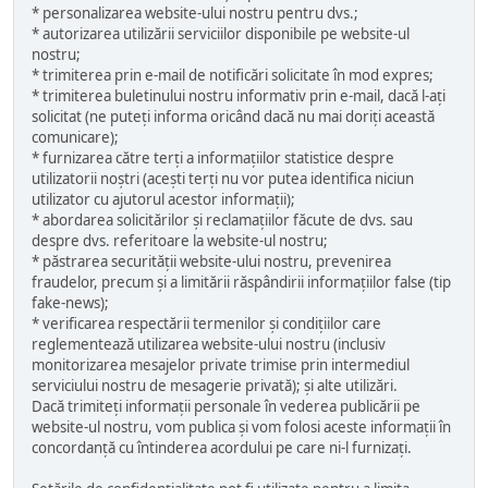
* personalizarea website-ului nostru pentru dvs.;
* autorizarea utilizării serviciilor disponibile pe website-ul
nostru;
* trimiterea prin e-mail de notificări solicitate în mod expres;
* trimiterea buletinului nostru informativ prin e-mail, dacă l-ați
solicitat (ne puteți informa oricând dacă nu mai doriți această
comunicare);
* furnizarea către terți a informațiilor statistice despre
utilizatorii noștri (acești terți nu vor putea identifica niciun
utilizator cu ajutorul acestor informații);
* abordarea solicitărilor și reclamațiilor făcute de dvs. sau
despre dvs. referitoare la website-ul nostru;
* păstrarea securității website-ului nostru, prevenirea
fraudelor, precum și a limitării răspândirii informațiilor false (tip
fake-news);
* verificarea respectării termenilor și condițiilor care
reglementează utilizarea website-ului nostru (inclusiv
monitorizarea mesajelor private trimise prin intermediul
serviciului nostru de mesagerie privată); și alte utilizări.
Dacă trimiteți informații personale în vederea publicării pe
website-ul nostru, vom publica și vom folosi aceste informații în
concordanță cu întinderea acordului pe care ni-l furnizați.