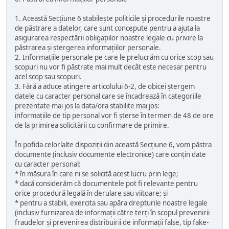
1. Această Secțiune 6 stabilește politicile și procedurile noastre
de păstrare a datelor, care sunt concepute pentru a ajuta la
asigurarea respectării obligațiilor noastre legale cu privire la
păstrarea și ștergerea informațiilor personale.
2. Informațiile personale pe care le prelucrăm cu orice scop sau
scopuri nu vor fi păstrate mai mult decât este necesar pentru
acel scop sau scopuri.
3. Fără a aduce atingere articolului 6-2, de obicei ștergem
datele cu caracter personal care se încadrează în categoriile
prezentate mai jos la data/ora stabilite mai jos:
informațiile de tip personal vor fi șterse în termen de 48 de ore
de la primirea solicitării cu confirmare de primire.
În pofida celorlalte dispoziții din această Secțiune 6, vom păstra
documente (inclusiv documente electronice) care conțin date
cu caracter personal:
* în măsura în care ni se solicită acest lucru prin lege;
* dacă considerăm că documentele pot fi relevante pentru
orice procedură legală în derulare sau viitoare; și
* pentru a stabili, exercita sau apăra drepturile noastre legale
(inclusiv furnizarea de informații către terți în scopul prevenirii
fraudelor și prevenirea distribuirii de informații false, tip fake-