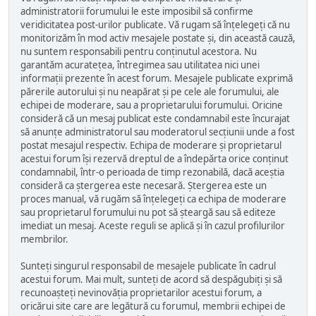
administratorii forumului le este imposibil să confirme
veridicitatea post-urilor publicate. Vă rugam să înțelegeți că nu
monitorizăm în mod activ mesajele postate și, din această cauză,
nu suntem responsabili pentru conținutul acestora. Nu
garantăm acuratețea, întregimea sau utilitatea nici unei
informații prezente în acest forum. Mesajele publicate exprimă
părerile autorului și nu neapărat și pe cele ale forumului, ale
echipei de moderare, sau a proprietarului forumului. Oricine
consideră că un mesaj publicat este condamnabil este încurajat
să anunțe administratorul sau moderatorul secțiunii unde a fost
postat mesajul respectiv. Echipa de moderare și proprietarul
acestui forum își rezervă dreptul de a îndepărta orice conținut
condamnabil, într-o perioada de timp rezonabilă, dacă aceștia
consideră ca ștergerea este necesară. Ștergerea este un
proces manual, vă rugăm să înțelegeți ca echipa de moderare
sau proprietarul forumului nu pot să șteargă sau să editeze
imediat un mesaj. Aceste reguli se aplică și în cazul profilurilor
membrilor.
Sunteți singurul responsabil de mesajele publicate în cadrul
acestui forum. Mai mult, sunteți de acord să despăgubiți și să
recunoașteți nevinovăția proprietarilor acestui forum, a
oricărui site care are legătură cu forumul, membrii echipei de