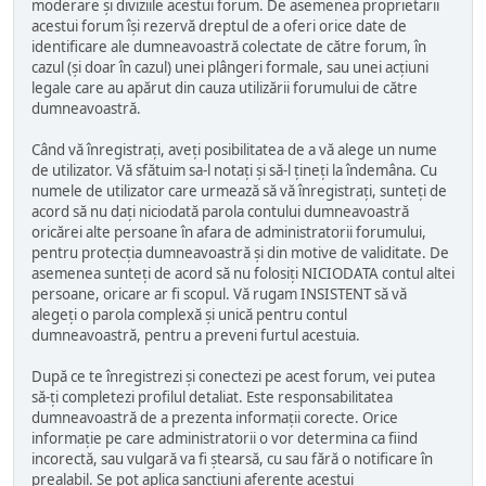
moderare și diviziile acestui forum. De asemenea proprietarii
acestui forum își rezervă dreptul de a oferi orice date de
identificare ale dumneavoastră colectate de către forum, în
cazul (și doar în cazul) unei plângeri formale, sau unei acțiuni
legale care au apărut din cauza utilizării forumului de către
dumneavoastră.
Când vă înregistrați, aveți posibilitatea de a vă alege un nume
de utilizator. Vă sfătuim sa-l notați și să-l țineți la îndemâna. Cu
numele de utilizator care urmează să vă înregistrați, sunteți de
acord să nu dați niciodată parola contului dumneavoastră
oricărei alte persoane în afara de administratorii forumului,
pentru protecția dumneavoastră și din motive de validitate. De
asemenea sunteți de acord să nu folosiți NICIODATA contul altei
persoane, oricare ar fi scopul. Vă rugam INSISTENT să vă
alegeți o parola complexă și unică pentru contul
dumneavoastră, pentru a preveni furtul acestuia.
După ce te înregistrezi și conectezi pe acest forum, vei putea
să-ți completezi profilul detaliat. Este responsabilitatea
dumneavoastră de a prezenta informații corecte. Orice
informație pe care administratorii o vor determina ca fiind
incorectă, sau vulgară va fi ștearsă, cu sau fără o notificare în
prealabil. Se pot aplica sancțiuni aferente acestui