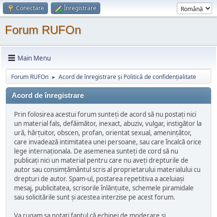
Conectare
Înregistrare
Forum RUFOn
Main Menu
Forum RUFOn
Acord de înregistrare și Politică de confidențialitate
►
Acord de înregistrare
Prin folosirea acestui forum sunteți de acord să nu postați nici
un material fals, defăimător, inexact, abuziv, vulgar, instigător la
ură, hărțuitor, obscen, profan, orientat sexual, amenințător,
care invadează intimitatea unei persoane, sau care încalcă orice
lege internaționala. De asemenea sunteți de cord să nu
publicați nici un material pentru care nu aveți drepturile de
autor sau consimțământul scris al proprietarului materialului cu
drepturi de autor. Spam-ul, postarea repetitiva a aceluiași
mesaj, publicitatea, scrisorile înlănțuite, schemele piramidale
sau solicitările sunt și acestea interzise pe acest forum.
Va rugam sa notați faptul că echipei de moderare și