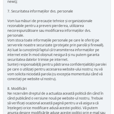
news);
7. Securitatea informațiilor dvs. personale
Vom lua măsuri de precauție tehnice și organizaționale
rezonabile pentru a preveni pierderea, utilizarea
necorespunzătoare sau modificarea informațiilor dvs.
personale.
Vom stoca toate informațiile personale pe care le oferiți pe
serverele noastre securizate (protejate prin parolă și firewall).
Ați luat la cunoștință faptul că transmiterea informațiilor pe
internet este în mod obișnuit nesigură și nu putem garanta
securitatea datelor trimise pe internet.
Sunteți responsabil(ă) pentru păstrarea confidențialității parolei
pe care o utilizați pentru accesarea website-ului nostru; nu vă
vom solicita niciodată parola (cu excepția momentului când vă
conectați pe website-ul nostru).
8. Modificări
Ne rezervăm dreptul de a actualiza această politică din când în
când publicând o versiune nouă pe website-ul nostru. Trebuie
să verificați ocazional această pagină pentru a vă asigura că
înțelegeți orice modificare adusă acestei politici. Vă putem
anunța despre modificările aduse acestei politici prin e-mail sau