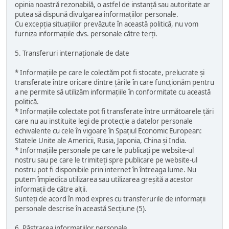
opinia noastră rezonabilă, o astfel de instanță sau autoritate ar
putea să dispună divulgarea informațiilor personale.
Cu excepția situațiilor prevăzute în această politică, nu vom
furniza informațiile dvs. personale către terți.
5. Transferuri internaționale de date
* Informațiile pe care le colectăm pot fi stocate, prelucrate și
transferate între oricare dintre țările în care funcționăm pentru
a ne permite să utilizăm informațiile în conformitate cu această
politică.
* Informațiile colectate pot fi transferate între următoarele țări
care nu au instituite legi de protecție a datelor personale
echivalente cu cele în vigoare în Spațiul Economic European:
Statele Unite ale Americii, Rusia, Japonia, China și India.
* Informațiile personale pe care le publicați pe website-ul
nostru sau pe care le trimiteți spre publicare pe website-ul
nostru pot fi disponibile prin internet în întreaga lume. Nu
putem împiedica utilizarea sau utilizarea greșită a acestor
informații de către alții.
Sunteți de acord în mod expres cu transferurile de informații
personale descrise în această Secțiune (5).
6. Păstrarea informațiilor personale