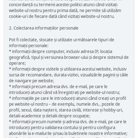
concordanță cu termenii acestei politici atunci când vizitați
website-ul nostru pentru prima dată, ne permite să utilizăm
cookie-uri de fiecare dată când vizitați website-ul nostru.
2. Colectarea informațiilor personale
Pot fi colectate, stocate și utilizate următoarele tipuri de
informații personale:
* informații despre computer, inclusiv adresa IP, locația
geografică, tipul și versiunea browser-ului și despre sistemul de
operare;
* informații despre vizitele și utilizarea acestui website, inclusiv
sursa de recomandare, durata vizitei, vizualizările paginii și căile
de navigare pe website;
* informații precum adresa dvs. de e-mail, pe care le
introduceți atunci când vă înregistrați pe website-ul nostru;
* informațiile pe care le introduceți atunci când creați un profil
pe website-ul nostru – de exemplu, numele dvs., pozele de
profil, sexul, data nașterii, starea civilă, interese și hobby-uri,
detalii academice și detalii despre ocupație;
* informații precum numele și adresa dvs. de e-mail, pe care le
introduceți pentru validarea contului și pentru configura
abonările la e-mailurile și/sau la buletinele noastre informative;