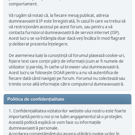
comportament.
Vă rugăm să notați că, la fiecare mesaj publicat, adresa
dumneavoastră IP este înregistrată, în cazul în care va trebui să
vă restricționăm accesul pe acest forum, sau pentru a vă
contacta furnizorul dumneavoastră de servicii internet (ISP).
Acest lucru se va întâmpla doar dacă veți încălca în mod flagrant
și deliberat prezenta înțelegere.
De asemenea luați la cunoștință că forumul plasează cookie-uri,
fișiere text care conțin părți de informații (cum ar fi numele de
utilizator și parola), în cache-ul browser-ului dumneavoastră.
Acest lucru se folosește DOAR pentru a nu vă autentifica de
fiecare dată când navigați pe forum. Forumul nu colectează sau
trimite orice altă informație către computerul dumneavoastră.
Politica de confidențialitate
1. Confidențialitatea vizitatorilor website-ului nostru este foarte
importantă pentru noi și ne luăm angajamentul să o protejăm.
Această politică explică ce vom face cu informațiile
dumneavoastră personale.
Acordarea consimțământului asupra utilizării cookie-urilor în