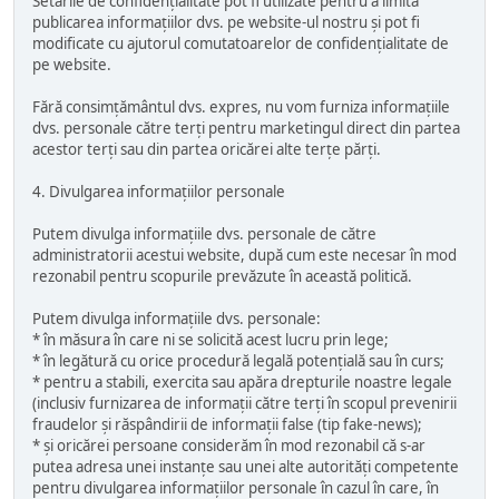
Setările de confidențialitate pot fi utilizate pentru a limita
publicarea informațiilor dvs. pe website-ul nostru și pot fi
modificate cu ajutorul comutatoarelor de confidențialitate de
pe website.
Fără consimțământul dvs. expres, nu vom furniza informațiile
dvs. personale către terți pentru marketingul direct din partea
acestor terți sau din partea oricărei alte terțe părți.
4. Divulgarea informațiilor personale
Putem divulga informațiile dvs. personale de către
administratorii acestui website, după cum este necesar în mod
rezonabil pentru scopurile prevăzute în această politică.
Putem divulga informațiile dvs. personale:
* în măsura în care ni se solicită acest lucru prin lege;
* în legătură cu orice procedură legală potențială sau în curs;
* pentru a stabili, exercita sau apăra drepturile noastre legale
(inclusiv furnizarea de informații către terți în scopul prevenirii
fraudelor și răspândirii de informații false (tip fake-news);
* și oricărei persoane considerăm în mod rezonabil că s-ar
putea adresa unei instanțe sau unei alte autorități competente
pentru divulgarea informațiilor personale în cazul în care, în