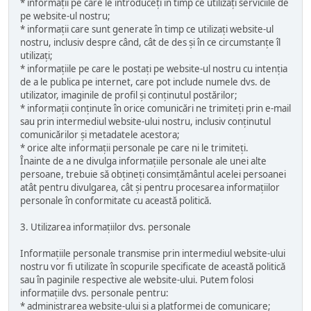
* informații pe care le introduceți în timp ce utilizați serviciile de
pe website-ul nostru;
* informații care sunt generate în timp ce utilizați website-ul
nostru, inclusiv despre când, cât de des și în ce circumstanțe îl
utilizați;
* informațiile pe care le postați pe website-ul nostru cu intenția
de a le publica pe internet, care pot include numele dvs. de
utilizator, imaginile de profil și conținutul postărilor;
* informații conținute în orice comunicări ne trimiteți prin e-mail
sau prin intermediul website-ului nostru, inclusiv conținutul
comunicărilor și metadatele acestora;
* orice alte informații personale pe care ni le trimiteți.
Înainte de a ne divulga informațiile personale ale unei alte
persoane, trebuie să obțineți consimțământul acelei persoanei
atât pentru divulgarea, cât și pentru procesarea informațiilor
personale în conformitate cu această politică.
3. Utilizarea informațiilor dvs. personale
Informațiile personale transmise prin intermediul website-ului
nostru vor fi utilizate în scopurile specificate de această politică
sau în paginile respective ale website-ului. Putem folosi
informațiile dvs. personale pentru:
* administrarea website-ului și a platformei de comunicare;