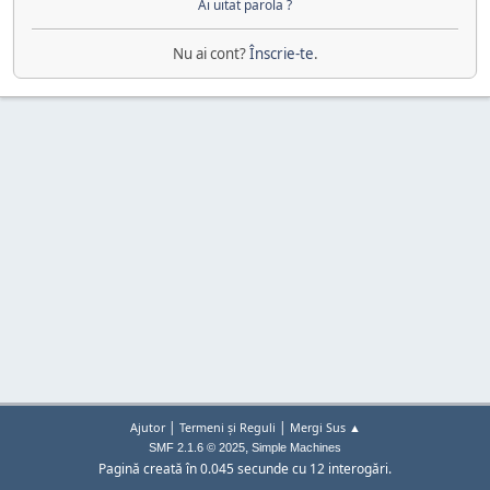
Ai uitat parola ?
Nu ai cont?
Înscrie-te
.
|
|
Ajutor
Termeni și Reguli
Mergi Sus ▲
,
SMF 2.1.6 © 2025
Simple Machines
Pagină creată în 0.045 secunde cu 12 interogări.