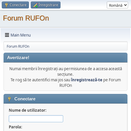
Conectare
Înregistrare
Forum RUFOn
Main Menu
Forum RUFOn
Avertizare!
Numai membrii înregistraţi au permisiunea de a accesa această
secţiune.
Te rog să te autentifici mai jos sau
înregistrează-te
pe Forum
RUFOn
Conectare
Nume de utilizator:
Parola: