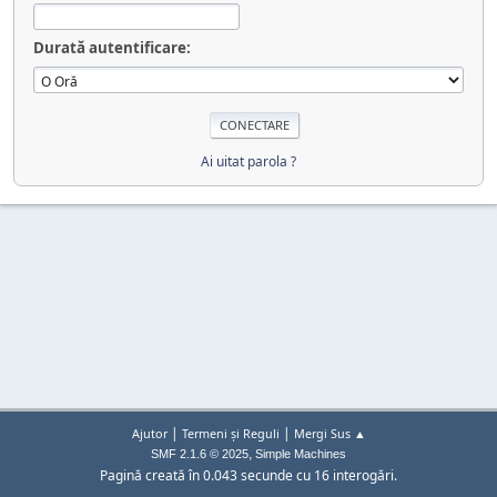
Durată autentificare:
Ai uitat parola ?
|
|
Ajutor
Termeni și Reguli
Mergi Sus ▲
,
SMF 2.1.6 © 2025
Simple Machines
Pagină creată în 0.043 secunde cu 16 interogări.