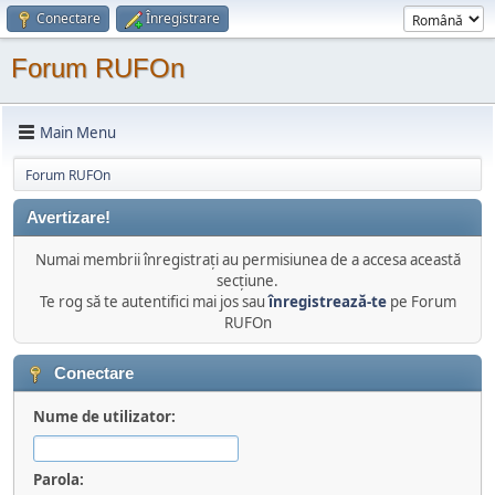
Conectare
Înregistrare
Forum RUFOn
Main Menu
Forum RUFOn
Avertizare!
Numai membrii înregistraţi au permisiunea de a accesa această
secţiune.
Te rog să te autentifici mai jos sau
înregistrează-te
pe Forum
RUFOn
Conectare
Nume de utilizator:
Parola: