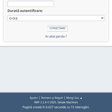
Durată autentificare:
Ai uitat parola ?
|
|
Ajutor
Termeni și Reguli
Mergi Sus ▲
,
SMF 2.1.6 © 2025
Simple Machines
Pagină creată în 0.027 secunde cu 15 interogări.