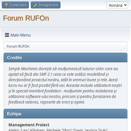
Conectare
Înregistrare
Forum RUFOn
Main Menu
Forum RUFOn
Credite
Simple Machines dorește să mulțumească tuturor celor care au
ajutat să facă din SMF 2.1 ceea ce este astăzi; modelând și
direcționând proiectul nostru, atât în vremuri bune şi rele. Acest
lucru nu ar fi fost posibil fără voi. Aceasta include utilizatorii noștri
și în special membrii fondatori - mulțumim pentru instalarea și
utilizarea software-ului nostru, precum și pentru furnizarea de
feedback valoros, rapoarte de erori și opinii.
Echipa
Management Proiect
Aleksi "Lex" Kilpinen, Michele "Illori" Davis, Jessica "Suki"