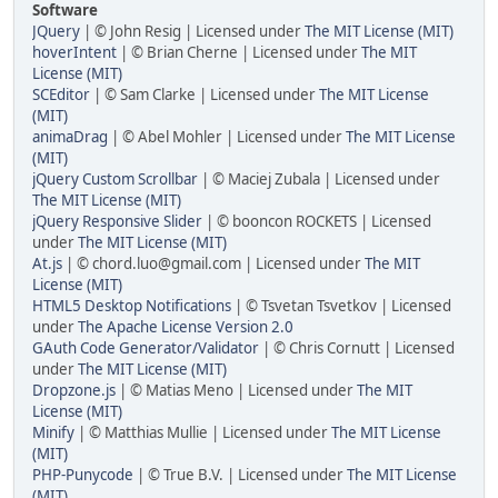
Software
JQuery
| © John Resig | Licensed under
The MIT License (MIT)
hoverIntent
| © Brian Cherne | Licensed under
The MIT
License (MIT)
SCEditor
| © Sam Clarke | Licensed under
The MIT License
(MIT)
animaDrag
| © Abel Mohler | Licensed under
The MIT License
(MIT)
jQuery Custom Scrollbar
| © Maciej Zubala | Licensed under
The MIT License (MIT)
jQuery Responsive Slider
| © booncon ROCKETS | Licensed
under
The MIT License (MIT)
At.js
| © chord.luo@gmail.com | Licensed under
The MIT
License (MIT)
HTML5 Desktop Notifications
| © Tsvetan Tsvetkov | Licensed
under
The Apache License Version 2.0
GAuth Code Generator/Validator
| © Chris Cornutt | Licensed
under
The MIT License (MIT)
Dropzone.js
| © Matias Meno | Licensed under
The MIT
License (MIT)
Minify
| © Matthias Mullie | Licensed under
The MIT License
(MIT)
PHP-Punycode
| © True B.V. | Licensed under
The MIT License
(MIT)