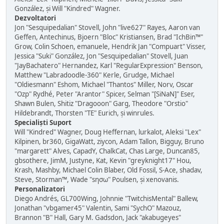
González, și Will "Kindred" Wagner.
Dezvoltatori
Jon "Sesquipedalian" Stovell, John "live627" Rayes, Aaron van
Geffen, Antechinus, Bjoern "Bloc" Kristiansen, Brad "IchBin™"
Grow, Colin Schoen, emanuele, Hendrik Jan "Compuart" Visser,
Jessica "Suki" González, Jon "Sesquipedalian" Stovell, Juan
"JayBachatero" Hernandez, Karl "RegularExpression" Benson,
Matthew "Labradoodle-360" Kerle, Grudge, Michael
"Oldiesmann" Eshom, Michael "Thantos" Miller, Norv, Oscar
"Ozp" Rydhé, Peter "Arantor" Spicer, Selman "[SiNaN]" Eser,
Shawn Bulen, Shitiz "Dragooon" Garg, Theodore "Orstio"
Hildebrandt, Thorsten "TE" Eurich, și winrules.
Specialiști Suport
Will "Kindred" Wagner, Doug Heffernan, lurkalot, Aleksi "Lex"
Kilpinen, br360, GigaWatt, ziycon, Adam Tallon, Bigguy, Bruno
"margarett" Alves, CapadY, ChalkCat, Chas Large, Duncan85,
gbsothere, JimM, Justyne, Kat, Kevin "greyknight17" Hou,
Krash, Mashby, Michael Colin Blaber, Old Fossil, S-Ace, shadav,
Steve, Storman™, Wade "sησω" Poulsen, și xenovanis.
Personalizatori
Diego Andrés, GL700Wing, Johnnie "TwitchisMental" Ballew,
Jonathan "vbgamer45" Valentin, Sami "SychO" Mazouz,
Brannon "B" Hall, Gary M. Gadsdon, Jack "akabugeyes"