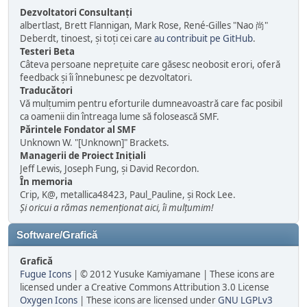
Dezvoltatori Consultanți
albertlast, Brett Flannigan, Mark Rose, René-Gilles "Nao 尚"
Deberdt, tinoest, și toți cei care
au contribuit pe GitHub
.
Testeri Beta
Câteva persoane neprețuite care găsesc neobosit erori, oferă
feedback și îi înnebunesc pe dezvoltatori.
Traducători
Vă mulțumim pentru eforturile dumneavoastră care fac posibil
ca oamenii din întreaga lume să folosească SMF.
Părintele Fondator al SMF
Unknown W. "[Unknown]" Brackets.
Managerii de Proiect Iniţiali
Jeff Lewis, Joseph Fung, și David Recordon.
În memoria
Crip, K@, metallica48423, Paul_Pauline, și Rock Lee.
Și oricui a rămas nemenționat aici, îi mulțumim!
Software/Grafică
Grafică
Fugue Icons
| © 2012 Yusuke Kamiyamane | These icons are
licensed under a Creative Commons Attribution 3.0 License
Oxygen Icons
| These icons are licensed under
GNU LGPLv3