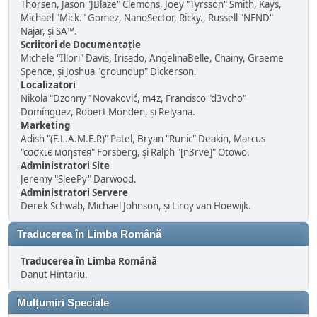
Thorsen, Jason "JBlaze" Clemons, Joey "Tyrsson" Smith, Kays,
Michael "Mick." Gomez, NanoSector, Ricky., Russell "NEND"
Najar, și SA™.
Scriitori de Documentație
Michele "Illori" Davis, Irisado, AngelinaBelle, Chainy, Graeme
Spence, și Joshua "groundup" Dickerson.
Localizatori
Nikola "Dzonny" Novaković, m4z, Francisco "d3vcho"
Domínguez, Robert Monden, și Relyana.
Marketing
Adish "(F.L.A.M.E.R)" Patel, Bryan "Runic" Deakin, Marcus
"cσσкιє мσηѕтєя" Forsberg, și Ralph "[n3rve]" Otowo.
Administratori Site
Jeremy "SleePy" Darwood.
Administratori Servere
Derek Schwab, Michael Johnson, și Liroy van Hoewijk.
Traducerea în Limba Română
Traducerea în Limba Română
Danut Hintariu.
Mulțumiri Speciale