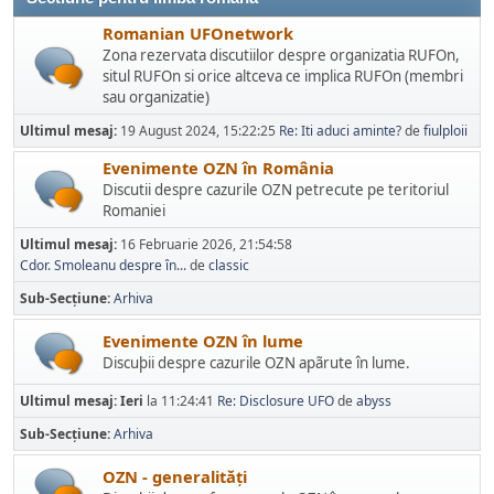
Romanian UFOnetwork
Zona rezervata discutiilor despre organizatia RUFOn,
situl RUFOn si orice altceva ce implica RUFOn (membri
sau organizatie)
Ultimul mesaj:
19 August 2024, 15:22:25
Re: Iti aduci aminte?
de
fiulploii
Evenimente OZN în România
Discutii despre cazurile OZN petrecute pe teritoriul
Romaniei
Ultimul mesaj:
16 Februarie 2026, 21:54:58
Cdor. Smoleanu despre în...
de
classic
Sub-Secțiune
Arhiva
Evenimente OZN în lume
Discuþii despre cazurile OZN apãrute în lume.
Ultimul mesaj:
Ieri
la 11:24:41
Re: Disclosure UFO
de
abyss
Sub-Secțiune
Arhiva
OZN - generalități