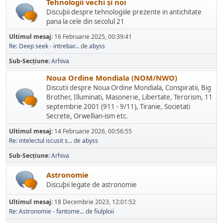
Tehnologii vechi și noi
Discuþii despre tehnologiile prezente in antichitate
pana la cele din secolul 21
Ultimul mesaj:
16 Februarie 2025, 00:39:41
Re: Deep seek - intrebar...
de
abyss
Sub-Secțiune
Arhiva
Noua Ordine Mondiala (NOM/NWO)
Discutii despre Noua Ordine Mondiala, Conspiratii, Big
Brother, Illuminati, Masonerie, Libertate, Terorism, 11
septembrie 2001 (911 - 9/11), Tiranie, Societati
Secrete, Orwellian-ism etc.
Ultimul mesaj:
14 Februarie 2026, 00:56:55
Re: intelectul iscusit s...
de
abyss
Sub-Secțiune
Arhiva
Astronomie
Discuþii legate de astronomie
Ultimul mesaj:
18 Decembrie 2023, 12:01:52
Re: Astronomie - fantome...
de
fiulploii