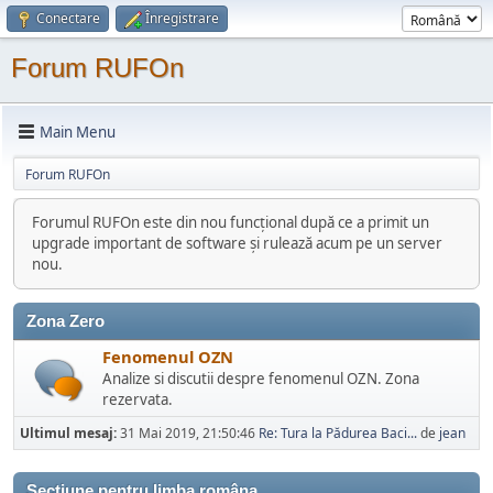
Conectare
Înregistrare
Forum RUFOn
Main Menu
Forum RUFOn
Forumul RUFOn este din nou funcțional după ce a primit un
upgrade important de software și rulează acum pe un server
nou.
Zona Zero
Fenomenul OZN
Analize si discutii despre fenomenul OZN. Zona
rezervata.
Ultimul mesaj:
31 Mai 2019, 21:50:46
Re: Tura la Pădurea Baci...
de
jean
Sectiune pentru limba româna