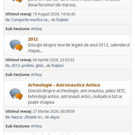
doua forumuri de mai sus.
Ultimul mesaj:
19 August 2024, 14:42:45
Re: Campurile morfice sa...
de
fiulploii
Sub-Secțiune
Arhiva
2012
Discuþii despre teoriile legate de anul 2012, calendarul
mayas...
Ultimul mesaj:
04 Aprilie 2026, 22:52:32
Re: 2012: profetii, ghid...
de
fiulploii
Sub-Secțiune
Arhiva
Arheologie - Astronautica Antica
Discutii despre archeologie, astronautica, paleo SETI,
tehnologii antice, astronauti antici, civilizatii si tot ce
poate incapea
Ultimul mesaj:
27 Martie 2026, 00:39:09
Re: Nazca: „ființele tri...
de
abyss
Sub-Secțiune
Arhiva