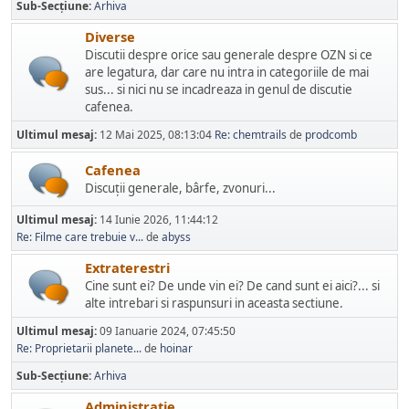
Sub-Secțiune
Arhiva
Diverse
Discutii despre orice sau generale despre OZN si ce
are legatura, dar care nu intra in categoriile de mai
sus... si nici nu se incadreaza in genul de discutie
cafenea.
Ultimul mesaj:
12 Mai 2025, 08:13:04
Re: chemtrails
de
prodcomb
Cafenea
Discuţii generale, bârfe, zvonuri...
Ultimul mesaj:
14 Iunie 2026, 11:44:12
Re: Filme care trebuie v...
de
abyss
Extraterestri
Cine sunt ei? De unde vin ei? De cand sunt ei aici?... si
alte intrebari si raspunsuri in aceasta sectiune.
Ultimul mesaj:
09 Ianuarie 2024, 07:45:50
Re: Proprietarii planete...
de
hoinar
Sub-Secțiune
Arhiva
Administratie