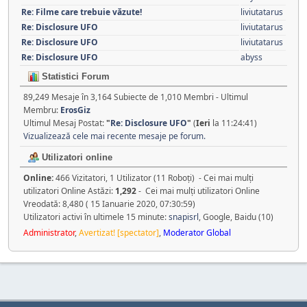
Re: Filme care trebuie văzute!
liviutatarus
Re: Disclosure UFO
liviutatarus
Re: Disclosure UFO
liviutatarus
Re: Disclosure UFO
abyss
Statistici Forum
89,249 Mesaje în 3,164 Subiecte de 1,010 Membri - Ultimul
Membru:
ErosGiz
Ultimul Mesaj Postat:
"
Re: Disclosure UFO
"
(
Ieri
la 11:24:41)
Vizualizează cele mai recente mesaje pe forum.
Utilizatori online
Online:
466 Vizitatori, 1 Utilizator (11 Roboţi) - Cei mai mulţi
utilizatori Online Astăzi:
1,292
- Cei mai mulţi utilizatori Online
Vreodată: 8,480 ( 15 Ianuarie 2020, 07:30:59)
Utilizatori activi în ultimele 15 minute:
snapisrl
, Google, Baidu (10)
Administrator
,
Avertizat! [spectator]
,
Moderator Global