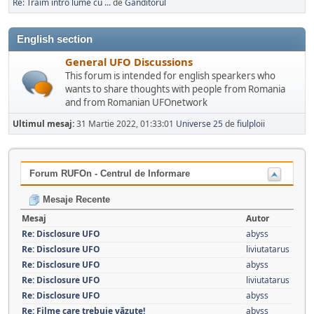
Re: Traim intro lume cu ...
de
Ganditorul
English section
General UFO Discussions
This forum is intended for english spearkers who
wants to share thoughts with people from Romania
and from Romanian UFOnetwork
Ultimul mesaj:
31 Martie 2022, 01:33:01
Universe 25
de
fiulploii
Forum RUFOn - Centrul de Informare
Mesaje Recente
Mesaj
Autor
Re: Disclosure UFO
abyss
Re: Disclosure UFO
liviutatarus
Re: Disclosure UFO
abyss
Re: Disclosure UFO
liviutatarus
Re: Disclosure UFO
abyss
Re: Filme care trebuie văzute!
abyss