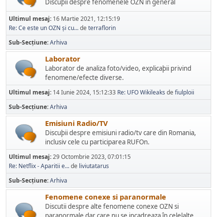
Discuþii despre fenomenele OZN în general
Ultimul mesaj:
16 Martie 2021, 12:15:19
Re: Ce este un OZN și cu...
de
terraflorin
Sub-Secțiune
Arhiva
Laborator
Laborator de analiza foto/video, explicaþii privind
fenomene/efecte diverse.
Ultimul mesaj:
14 Iunie 2024, 15:12:33
Re: UFO Wikileaks
de
fiulploii
Sub-Secțiune
Arhiva
Emisiuni Radio/TV
Discuþii despre emisiuni radio/tv care din Romania,
inclusiv cele cu participarea RUFOn.
Ultimul mesaj:
29 Octombrie 2023, 07:01:15
Re: Netflix - Aparitii e...
de
liviutatarus
Sub-Secțiune
Arhiva
Fenomene conexe si paranormale
Discutii despre alte fenomene conexe OZN si
paranormale dar care nu se incadreaza în celelalte