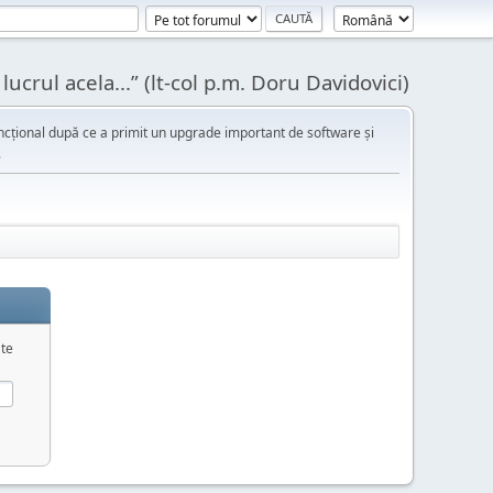
ucrul acela...” (lt-col p.m. Doru Davidovici)
cțional după ce a primit un upgrade important de software și
.
 te