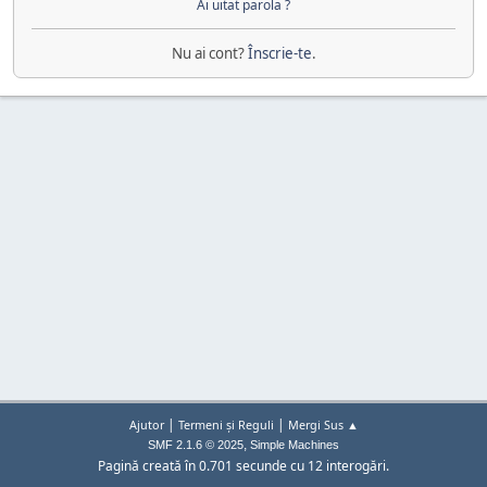
Ai uitat parola ?
Nu ai cont?
Înscrie-te
.
|
|
Ajutor
Termeni și Reguli
Mergi Sus ▲
,
SMF 2.1.6 © 2025
Simple Machines
Pagină creată în 0.701 secunde cu 12 interogări.