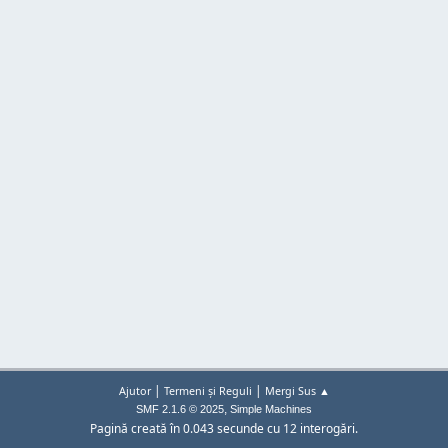
|
|
Ajutor
Termeni și Reguli
Mergi Sus ▲
,
SMF 2.1.6 © 2025
Simple Machines
Pagină creată în 0.043 secunde cu 12 interogări.