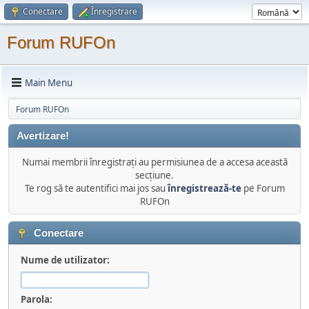
Conectare
Înregistrare
Forum RUFOn
Main Menu
Forum RUFOn
Avertizare!
Numai membrii înregistraţi au permisiunea de a accesa această
secţiune.
Te rog să te autentifici mai jos sau
înregistrează-te
pe Forum
RUFOn
Conectare
Nume de utilizator:
Parola: