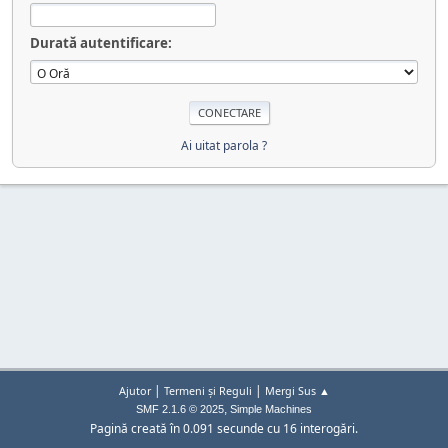
Durată autentificare:
Ai uitat parola ?
|
|
Ajutor
Termeni și Reguli
Mergi Sus ▲
,
SMF 2.1.6 © 2025
Simple Machines
Pagină creată în 0.091 secunde cu 16 interogări.