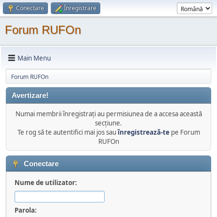
Conectare
Înregistrare
Forum RUFOn
Main Menu
Forum RUFOn
Avertizare!
Numai membrii înregistraţi au permisiunea de a accesa această
secţiune.
Te rog să te autentifici mai jos sau
înregistrează-te
pe Forum
RUFOn
Conectare
Nume de utilizator:
Parola: