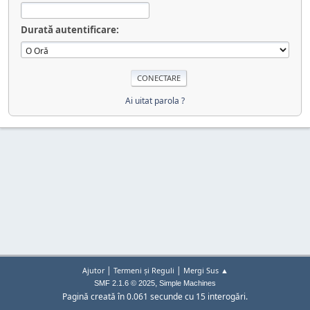
Durată autentificare:
Ai uitat parola ?
|
|
Ajutor
Termeni și Reguli
Mergi Sus ▲
,
SMF 2.1.6 © 2025
Simple Machines
Pagină creată în 0.061 secunde cu 15 interogări.