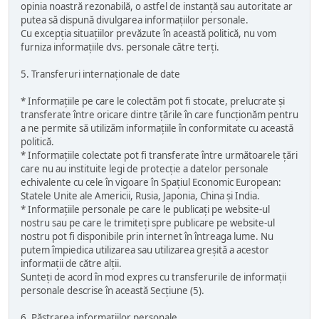
opinia noastră rezonabilă, o astfel de instanță sau autoritate ar
putea să dispună divulgarea informațiilor personale.
Cu excepția situațiilor prevăzute în această politică, nu vom
furniza informațiile dvs. personale către terți.
5. Transferuri internaționale de date
* Informațiile pe care le colectăm pot fi stocate, prelucrate și
transferate între oricare dintre țările în care funcționăm pentru
a ne permite să utilizăm informațiile în conformitate cu această
politică.
* Informațiile colectate pot fi transferate între următoarele țări
care nu au instituite legi de protecție a datelor personale
echivalente cu cele în vigoare în Spațiul Economic European:
Statele Unite ale Americii, Rusia, Japonia, China și India.
* Informațiile personale pe care le publicați pe website-ul
nostru sau pe care le trimiteți spre publicare pe website-ul
nostru pot fi disponibile prin internet în întreaga lume. Nu
putem împiedica utilizarea sau utilizarea greșită a acestor
informații de către alții.
Sunteți de acord în mod expres cu transferurile de informații
personale descrise în această Secțiune (5).
6. Păstrarea informațiilor personale