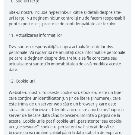
10. Site-uri terțe
Site-ul nostru include hyperlink-uri către și detalii despre site-
uri terțe. Nu deținem niciun control și nu de facem responsabili
pentru politicile și practicile de confidențialitate ale terților.
11. Actualizarea informațiilor
Dvs. sunteți responsabil(ă) asupra actualizării datelor dvs.
personale. Vă rugăm să ne anunțați dacă informațiile personale
pe care le deținem despre dvs. trebuie să fie corectate sau
actualizate și sunteți în imposibilitatea de a vă modifica aceste
date.
12. Cookie-uri
Website-ul nostru folosește cookie-uri. Cookie-ul este un fișier
care conține un identificator (un șir de litere și numere), care
este trimis de un server web către un browser și care este
stocat de acel browser. Identificatorul este apoi trimis înapoi la
server de fiecare dată când browser-ul solicită o pagină de la
acesta. Cookie-urile pot fi cookie-uri ,,persistente" sau cookie-
uri ,,de sesiune": cookie-ul persistent va fi stocat de către
browser și va rămâne valabil până la data stabilită de expirare,