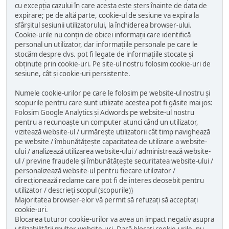
cu excepția cazului în care acesta este șters înainte de data de
expirare; pe de altă parte, cookie-ul de sesiune va expira la
sfârșitul sesiunii utilizatorului, la închiderea browser-ului.
Cookie-urile nu conțin de obicei informații care identifică
personal un utilizator, dar informațiile personale pe care le
stocăm despre dvs. pot fi legate de informațiile stocate și
obținute prin cookie-uri. Pe site-ul nostru folosim cookie-uri de
sesiune, cât și cookie-uri persistente.
Numele cookie-urilor pe care le folosim pe website-ul nostru și
scopurile pentru care sunt utilizate acestea pot fi găsite mai jos:
Folosim Google Analytics și Adwords pe website-ul nostru
pentru a recunoaște un computer atunci când un utilizator,
vizitează website-ul / urmărește utilizatorii cât timp navighează
pe website / îmbunătățește capacitatea de utilizare a website-
ului / analizează utilizarea website-ului / administrează website-
ul / previne fraudele și îmbunătățește securitatea website-ului /
personalizează website-ul pentru fiecare utilizator /
direcționează reclame care pot fi de interes deosebit pentru
utilizator / descrieți scopul (scopurile)}
Majoritatea browser-elor vă permit să refuzați să acceptați
cookie-uri.
Blocarea tuturor cookie-urilor va avea un impact negativ asupra