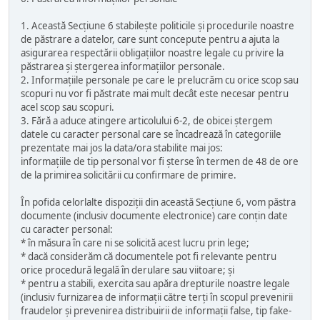
1. Această Secțiune 6 stabilește politicile și procedurile noastre
de păstrare a datelor, care sunt concepute pentru a ajuta la
asigurarea respectării obligațiilor noastre legale cu privire la
păstrarea și ștergerea informațiilor personale.
2. Informațiile personale pe care le prelucrăm cu orice scop sau
scopuri nu vor fi păstrate mai mult decât este necesar pentru
acel scop sau scopuri.
3. Fără a aduce atingere articolului 6-2, de obicei ștergem
datele cu caracter personal care se încadrează în categoriile
prezentate mai jos la data/ora stabilite mai jos:
informațiile de tip personal vor fi șterse în termen de 48 de ore
de la primirea solicitării cu confirmare de primire.
În pofida celorlalte dispoziții din această Secțiune 6, vom păstra
documente (inclusiv documente electronice) care conțin date
cu caracter personal:
* în măsura în care ni se solicită acest lucru prin lege;
* dacă considerăm că documentele pot fi relevante pentru
orice procedură legală în derulare sau viitoare; și
* pentru a stabili, exercita sau apăra drepturile noastre legale
(inclusiv furnizarea de informații către terți în scopul prevenirii
fraudelor și prevenirea distribuirii de informații false, tip fake-