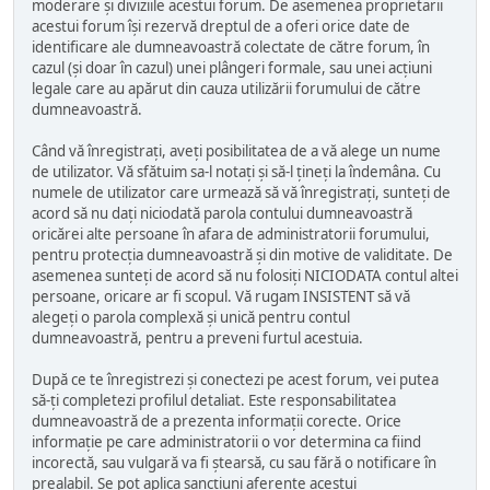
moderare și diviziile acestui forum. De asemenea proprietarii
acestui forum își rezervă dreptul de a oferi orice date de
identificare ale dumneavoastră colectate de către forum, în
cazul (și doar în cazul) unei plângeri formale, sau unei acțiuni
legale care au apărut din cauza utilizării forumului de către
dumneavoastră.
Când vă înregistrați, aveți posibilitatea de a vă alege un nume
de utilizator. Vă sfătuim sa-l notați și să-l țineți la îndemâna. Cu
numele de utilizator care urmează să vă înregistrați, sunteți de
acord să nu dați niciodată parola contului dumneavoastră
oricărei alte persoane în afara de administratorii forumului,
pentru protecția dumneavoastră și din motive de validitate. De
asemenea sunteți de acord să nu folosiți NICIODATA contul altei
persoane, oricare ar fi scopul. Vă rugam INSISTENT să vă
alegeți o parola complexă și unică pentru contul
dumneavoastră, pentru a preveni furtul acestuia.
După ce te înregistrezi și conectezi pe acest forum, vei putea
să-ți completezi profilul detaliat. Este responsabilitatea
dumneavoastră de a prezenta informații corecte. Orice
informație pe care administratorii o vor determina ca fiind
incorectă, sau vulgară va fi ștearsă, cu sau fără o notificare în
prealabil. Se pot aplica sancțiuni aferente acestui