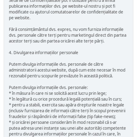
Setările de confidențialitate pot fi utilizate pentru a limita
publicarea informațiilor dvs. pe website-ul nostru și pot fi
modificate cu ajutorul comutatoarelor de confidențialitate de
pe website.
Fără consimțământul dvs. expres, nu vom furniza informațiile
dvs. personale către terți pentru marketingul direct din partea
acestor terți sau din partea oricărei alte terțe părți.
4. Divulgarea informațiilor personale
Putem divulga informațiile dvs. personale de către
administratorii acestui website, după cum este necesar în mod
rezonabil pentru scopurile prevăzute în această politică.
Putem divulga informațiile dvs. personale:
* în măsura în care ni se solicită acest lucru prin lege;
* în legătură cu orice procedură legală potențială sau în curs;
* pentru a stabili, exercita sau apăra drepturile noastre legale
(inclusiv furnizarea de informații către terți în scopul prevenirii
fraudelor și răspândirii de informații false (tip fake-news);
* și oricărei persoane considerăm în mod rezonabil că s-ar
putea adresa unei instanțe sau unei alte autorități competente
pentru divulgarea informațiilor personale în cazul în care, în