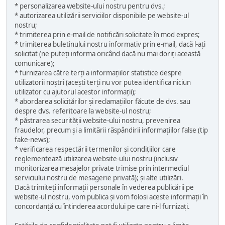
* personalizarea website-ului nostru pentru dvs.;
* autorizarea utilizării serviciilor disponibile pe website-ul
nostru;
* trimiterea prin e-mail de notificări solicitate în mod expres;
* trimiterea buletinului nostru informativ prin e-mail, dacă l-ați
solicitat (ne puteți informa oricând dacă nu mai doriți această
comunicare);
* furnizarea către terți a informațiilor statistice despre
utilizatorii noștri (acești terți nu vor putea identifica niciun
utilizator cu ajutorul acestor informații);
* abordarea solicitărilor și reclamațiilor făcute de dvs. sau
despre dvs. referitoare la website-ul nostru;
* păstrarea securității website-ului nostru, prevenirea
fraudelor, precum și a limitării răspândirii informațiilor false (tip
fake-news);
* verificarea respectării termenilor și condițiilor care
reglementează utilizarea website-ului nostru (inclusiv
monitorizarea mesajelor private trimise prin intermediul
serviciului nostru de mesagerie privată); și alte utilizări.
Dacă trimiteți informații personale în vederea publicării pe
website-ul nostru, vom publica și vom folosi aceste informații în
concordanță cu întinderea acordului pe care ni-l furnizați.