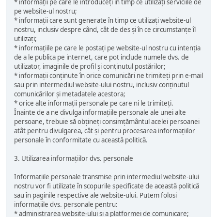
* informații pe care le introduceți în timp ce utilizați serviciile de
pe website-ul nostru;
* informații care sunt generate în timp ce utilizați website-ul
nostru, inclusiv despre când, cât de des și în ce circumstanțe îl
utilizați;
* informațiile pe care le postați pe website-ul nostru cu intenția
de a le publica pe internet, care pot include numele dvs. de
utilizator, imaginile de profil și conținutul postărilor;
* informații conținute în orice comunicări ne trimiteți prin e-mail
sau prin intermediul website-ului nostru, inclusiv conținutul
comunicărilor și metadatele acestora;
* orice alte informații personale pe care ni le trimiteți.
Înainte de a ne divulga informațiile personale ale unei alte
persoane, trebuie să obțineți consimțământul acelei persoanei
atât pentru divulgarea, cât și pentru procesarea informațiilor
personale în conformitate cu această politică.
3. Utilizarea informațiilor dvs. personale
Informațiile personale transmise prin intermediul website-ului
nostru vor fi utilizate în scopurile specificate de această politică
sau în paginile respective ale website-ului. Putem folosi
informațiile dvs. personale pentru:
* administrarea website-ului și a platformei de comunicare;