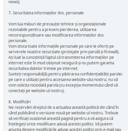
news);
7. Securitatea informațiilor dvs. personale
Vom lua măsuri de precauție tehnice și organizaționale
rezonabile pentru a preveni pierderea, utilizarea
necorespunzătoare sau modificarea informațiilor dvs.
personale.
Vom stoca toate informațiile personale pe care le oferiți pe
serverele noastre securizate (protejate prin parolă și firewall).
Ați luat la cunoștință faptul că transmiterea informațiilor pe
internet este în mod obișnuit nesigură și nu putem garanta
securitatea datelor trimise pe internet.
Sunteți responsabil(ă) pentru păstrarea confidențialității parolei
pe care o utilizați pentru accesarea website-ului nostru; nu vă
vom solicita niciodată parola (cu excepția momentului când vă
conectați pe website-ul nostru).
8. Modificări
Ne rezervăm dreptul de a actualiza această politică din când în
când publicând o versiune nouă pe website-ul nostru. Trebuie
să verificați ocazional această pagină pentru a vă asigura că
înțelegeți orice modificare adusă acestei politici. Vă putem
anunța despre modificările aduse acestei politici prin e-mail sau