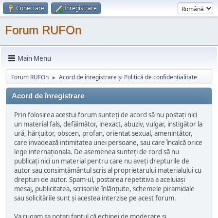
Conectare
Înregistrare
Forum RUFOn
Main Menu
Forum RUFOn
Acord de înregistrare și Politică de confidențialitate
►
Acord de înregistrare
Prin folosirea acestui forum sunteți de acord să nu postați nici
un material fals, defăimător, inexact, abuziv, vulgar, instigător la
ură, hărțuitor, obscen, profan, orientat sexual, amenințător,
care invadează intimitatea unei persoane, sau care încalcă orice
lege internaționala. De asemenea sunteți de cord să nu
publicați nici un material pentru care nu aveți drepturile de
autor sau consimțământul scris al proprietarului materialului cu
drepturi de autor. Spam-ul, postarea repetitiva a aceluiași
mesaj, publicitatea, scrisorile înlănțuite, schemele piramidale
sau solicitările sunt și acestea interzise pe acest forum.
Va rugam sa notați faptul că echipei de moderare și