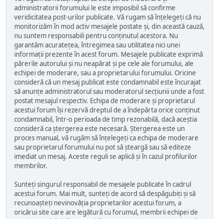
administratorii forumului le este imposibil să confirme
veridicitatea post-urilor publicate. Vă rugam să înțelegeți că nu
monitorizăm în mod activ mesajele postate și, din această cauză,
nu suntem responsabili pentru conținutul acestora. Nu
garantăm acuratețea, întregimea sau utilitatea nici unei
informații prezente în acest forum. Mesajele publicate exprimă
părerile autorului și nu neapărat și pe cele ale forumului, ale
echipei de moderare, sau a proprietarului forumului. Oricine
consideră că un mesaj publicat este condamnabil este încurajat
să anunțe administratorul sau moderatorul secțiunii unde a fost
postat mesajul respectiv. Echipa de moderare și proprietarul
acestui forum își rezervă dreptul de a îndepărta orice conținut
condamnabil, într-o perioada de timp rezonabilă, dacă aceștia
consideră ca ștergerea este necesară. Ștergerea este un
proces manual, vă rugăm să înțelegeți ca echipa de moderare
sau proprietarul forumului nu pot să șteargă sau să editeze
imediat un mesaj. Aceste reguli se aplică și în cazul profilurilor
membrilor.
Sunteți singurul responsabil de mesajele publicate în cadrul
acestui forum. Mai mult, sunteți de acord să despăgubiți și să
recunoașteți nevinovăția proprietarilor acestui forum, a
oricărui site care are legătură cu forumul, membrii echipei de