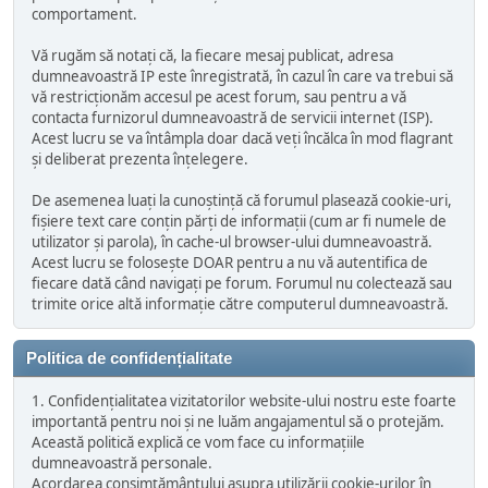
comportament.
Vă rugăm să notați că, la fiecare mesaj publicat, adresa
dumneavoastră IP este înregistrată, în cazul în care va trebui să
vă restricționăm accesul pe acest forum, sau pentru a vă
contacta furnizorul dumneavoastră de servicii internet (ISP).
Acest lucru se va întâmpla doar dacă veți încălca în mod flagrant
și deliberat prezenta înțelegere.
De asemenea luați la cunoștință că forumul plasează cookie-uri,
fișiere text care conțin părți de informații (cum ar fi numele de
utilizator și parola), în cache-ul browser-ului dumneavoastră.
Acest lucru se folosește DOAR pentru a nu vă autentifica de
fiecare dată când navigați pe forum. Forumul nu colectează sau
trimite orice altă informație către computerul dumneavoastră.
Politica de confidențialitate
1. Confidențialitatea vizitatorilor website-ului nostru este foarte
importantă pentru noi și ne luăm angajamentul să o protejăm.
Această politică explică ce vom face cu informațiile
dumneavoastră personale.
Acordarea consimțământului asupra utilizării cookie-urilor în