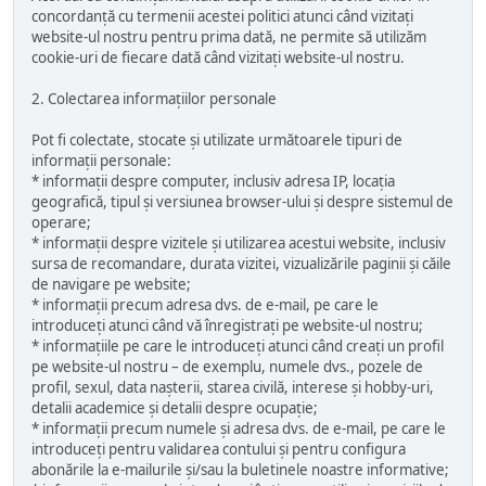
concordanță cu termenii acestei politici atunci când vizitați
website-ul nostru pentru prima dată, ne permite să utilizăm
cookie-uri de fiecare dată când vizitați website-ul nostru.
2. Colectarea informațiilor personale
Pot fi colectate, stocate și utilizate următoarele tipuri de
informații personale:
* informații despre computer, inclusiv adresa IP, locația
geografică, tipul și versiunea browser-ului și despre sistemul de
operare;
* informații despre vizitele și utilizarea acestui website, inclusiv
sursa de recomandare, durata vizitei, vizualizările paginii și căile
de navigare pe website;
* informații precum adresa dvs. de e-mail, pe care le
introduceți atunci când vă înregistrați pe website-ul nostru;
* informațiile pe care le introduceți atunci când creați un profil
pe website-ul nostru – de exemplu, numele dvs., pozele de
profil, sexul, data nașterii, starea civilă, interese și hobby-uri,
detalii academice și detalii despre ocupație;
* informații precum numele și adresa dvs. de e-mail, pe care le
introduceți pentru validarea contului și pentru configura
abonările la e-mailurile și/sau la buletinele noastre informative;