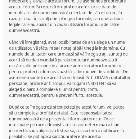
moderare și diviziile acestui forum. De asemenea proprietarii
acestui forum își rezervă dreptul de a oferi orice date de
identificare ale dumneavoastră colectate de către forum, în
cazul (și doar în cazul) unei plângeri formale, sau unei acțiuni
legale care au apărut din cauza utilizării forumului de către
dumneavoastră.
Când vă înregistrați, aveți posibilitatea de a vă alege un nume
de utilizator. Vă sfătuim sa-l notați și să-l țineți la îndemâna. Cu
numele de utilizator care urmează să vă înregistrați, sunteți de
acord să nu dați niciodată parola contului dumneavoastră
oricărei alte persoane în afara de administratorii forumului,
pentru protecția dumneavoastră și din motive de validitate. De
asemenea sunteți de acord să nu folosiți NICIODATA contul altei
persoane, oricare ar fi scopul. Vă rugam INSISTENT să vă
alegeți o parola complexă și unică pentru contul
dumneavoastră, pentru a preveni furtul acestuia.
După ce te înregistrezi și conectezi pe acest forum, vei putea
să-ți completezi profilul detaliat. Este responsabilitatea
dumneavoastră de a prezenta informații corecte. Orice
informație pe care administratorii o vor determina ca fiind
incorectă, sau vulgară va fi ștearsă, cu sau fără o notificare în
prealabil. Se pot aplica sancțiuni aferente acestui