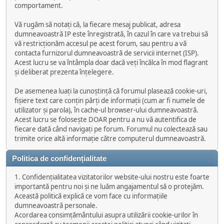
comportament.
Vă rugăm să notați că, la fiecare mesaj publicat, adresa
dumneavoastră IP este înregistrată, în cazul în care va trebui să
vă restricționăm accesul pe acest forum, sau pentru a vă
contacta furnizorul dumneavoastră de servicii internet (ISP).
Acest lucru se va întâmpla doar dacă veți încălca în mod flagrant
și deliberat prezenta înțelegere.
De asemenea luați la cunoștință că forumul plasează cookie-uri,
fișiere text care conțin părți de informații (cum ar fi numele de
utilizator și parola), în cache-ul browser-ului dumneavoastră.
Acest lucru se folosește DOAR pentru a nu vă autentifica de
fiecare dată când navigați pe forum. Forumul nu colectează sau
trimite orice altă informație către computerul dumneavoastră.
Politica de confidențialitate
1. Confidențialitatea vizitatorilor website-ului nostru este foarte
importantă pentru noi și ne luăm angajamentul să o protejăm.
Această politică explică ce vom face cu informațiile
dumneavoastră personale.
Acordarea consimțământului asupra utilizării cookie-urilor în