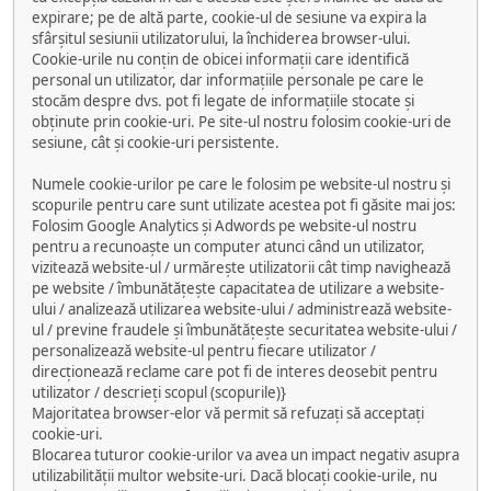
expirare; pe de altă parte, cookie-ul de sesiune va expira la
sfârșitul sesiunii utilizatorului, la închiderea browser-ului.
Cookie-urile nu conțin de obicei informații care identifică
personal un utilizator, dar informațiile personale pe care le
stocăm despre dvs. pot fi legate de informațiile stocate și
obținute prin cookie-uri. Pe site-ul nostru folosim cookie-uri de
sesiune, cât și cookie-uri persistente.
Numele cookie-urilor pe care le folosim pe website-ul nostru și
scopurile pentru care sunt utilizate acestea pot fi găsite mai jos:
Folosim Google Analytics și Adwords pe website-ul nostru
pentru a recunoaște un computer atunci când un utilizator,
vizitează website-ul / urmărește utilizatorii cât timp navighează
pe website / îmbunătățește capacitatea de utilizare a website-
ului / analizează utilizarea website-ului / administrează website-
ul / previne fraudele și îmbunătățește securitatea website-ului /
personalizează website-ul pentru fiecare utilizator /
direcționează reclame care pot fi de interes deosebit pentru
utilizator / descrieți scopul (scopurile)}
Majoritatea browser-elor vă permit să refuzați să acceptați
cookie-uri.
Blocarea tuturor cookie-urilor va avea un impact negativ asupra
utilizabilității multor website-uri. Dacă blocați cookie-urile, nu