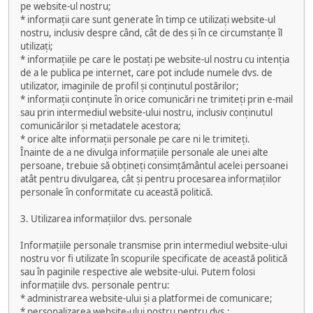
pe website-ul nostru;
* informații care sunt generate în timp ce utilizați website-ul
nostru, inclusiv despre când, cât de des și în ce circumstanțe îl
utilizați;
* informațiile pe care le postați pe website-ul nostru cu intenția
de a le publica pe internet, care pot include numele dvs. de
utilizator, imaginile de profil și conținutul postărilor;
* informații conținute în orice comunicări ne trimiteți prin e-mail
sau prin intermediul website-ului nostru, inclusiv conținutul
comunicărilor și metadatele acestora;
* orice alte informații personale pe care ni le trimiteți.
Înainte de a ne divulga informațiile personale ale unei alte
persoane, trebuie să obțineți consimțământul acelei persoanei
atât pentru divulgarea, cât și pentru procesarea informațiilor
personale în conformitate cu această politică.
3. Utilizarea informațiilor dvs. personale
Informațiile personale transmise prin intermediul website-ului
nostru vor fi utilizate în scopurile specificate de această politică
sau în paginile respective ale website-ului. Putem folosi
informațiile dvs. personale pentru:
* administrarea website-ului și a platformei de comunicare;
* personalizarea website-ului nostru pentru dvs.;