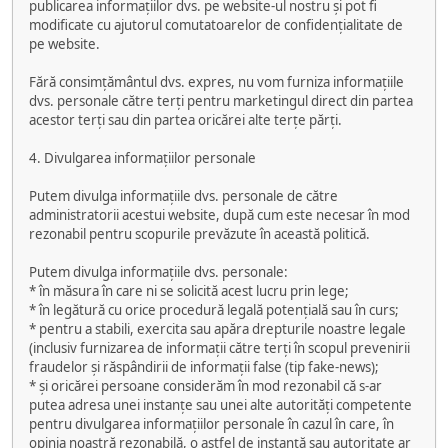
publicarea informațiilor dvs. pe website-ul nostru și pot fi
modificate cu ajutorul comutatoarelor de confidențialitate de
pe website.
Fără consimțământul dvs. expres, nu vom furniza informațiile
dvs. personale către terți pentru marketingul direct din partea
acestor terți sau din partea oricărei alte terțe părți.
4. Divulgarea informațiilor personale
Putem divulga informațiile dvs. personale de către
administratorii acestui website, după cum este necesar în mod
rezonabil pentru scopurile prevăzute în această politică.
Putem divulga informațiile dvs. personale:
* în măsura în care ni se solicită acest lucru prin lege;
* în legătură cu orice procedură legală potențială sau în curs;
* pentru a stabili, exercita sau apăra drepturile noastre legale
(inclusiv furnizarea de informații către terți în scopul prevenirii
fraudelor și răspândirii de informații false (tip fake-news);
* și oricărei persoane considerăm în mod rezonabil că s-ar
putea adresa unei instanțe sau unei alte autorități competente
pentru divulgarea informațiilor personale în cazul în care, în
opinia noastră rezonabilă, o astfel de instanță sau autoritate ar