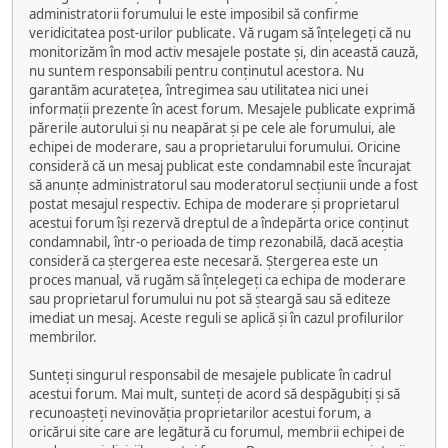
administratorii forumului le este imposibil să confirme
veridicitatea post-urilor publicate. Vă rugam să înțelegeți că nu
monitorizăm în mod activ mesajele postate și, din această cauză,
nu suntem responsabili pentru conținutul acestora. Nu
garantăm acuratețea, întregimea sau utilitatea nici unei
informații prezente în acest forum. Mesajele publicate exprimă
părerile autorului și nu neapărat și pe cele ale forumului, ale
echipei de moderare, sau a proprietarului forumului. Oricine
consideră că un mesaj publicat este condamnabil este încurajat
să anunțe administratorul sau moderatorul secțiunii unde a fost
postat mesajul respectiv. Echipa de moderare și proprietarul
acestui forum își rezervă dreptul de a îndepărta orice conținut
condamnabil, într-o perioada de timp rezonabilă, dacă aceștia
consideră ca ștergerea este necesară. Ștergerea este un
proces manual, vă rugăm să înțelegeți ca echipa de moderare
sau proprietarul forumului nu pot să șteargă sau să editeze
imediat un mesaj. Aceste reguli se aplică și în cazul profilurilor
membrilor.
Sunteți singurul responsabil de mesajele publicate în cadrul
acestui forum. Mai mult, sunteți de acord să despăgubiți și să
recunoașteți nevinovăția proprietarilor acestui forum, a
oricărui site care are legătură cu forumul, membrii echipei de