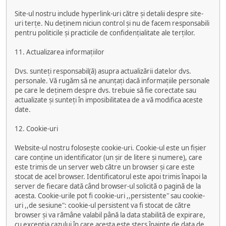
Site-ul nostru include hyperlink-uri către și detalii despre site-
uri terțe. Nu deținem niciun control și nu de facem responsabili
pentru politicile și practicile de confidențialitate ale terților.
11. Actualizarea informațiilor
Dvs. sunteți responsabil(ă) asupra actualizării datelor dvs.
personale. Vă rugăm să ne anunțați dacă informațiile personale
pe care le deținem despre dvs. trebuie să fie corectate sau
actualizate și sunteți în imposibilitatea de a vă modifica aceste
date.
12. Cookie-uri
Website-ul nostru folosește cookie-uri. Cookie-ul este un fișier
care conține un identificator (un șir de litere și numere), care
este trimis de un server web către un browser și care este
stocat de acel browser. Identificatorul este apoi trimis înapoi la
server de fiecare dată când browser-ul solicită o pagină de la
acesta. Cookie-urile pot fi cookie-uri ,,persistente" sau cookie-
uri ,,de sesiune": cookie-ul persistent va fi stocat de către
browser și va rămâne valabil până la data stabilită de expirare,
cu excepția cazului în care acesta este șters înainte de data de