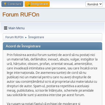
Conectare
Înregistrare
Forum RUFOn
Main Menu
Forum RUFOn
Înregistrare
►
Acord de Înregistrare
Prin folosirea acestui forum sunteți de acord să nu postați nici
un material fals, defăimător, inexact, abuziv, vulgar, instigător la
ură, hărțuitor, obscen, profan, orientat sexual, amenințător,
care invadează intimitatea unei persoane, sau care încalcă orice
lege internaționala. De asemenea sunteți de cord să nu
publicați nici un material pentru care nu aveți drepturile de
autor sau consimțământul scris al proprietarului materialului cu
drepturi de autor. Spam-ul, postarea repetitiva a aceluiași
mesaj, publicitatea, scrisorile înlănțuite, schemele piramidale
sau solicitările sunt și acestea interzise pe acest forum.
Va rugam sa notați faptul că echipei de moderare și