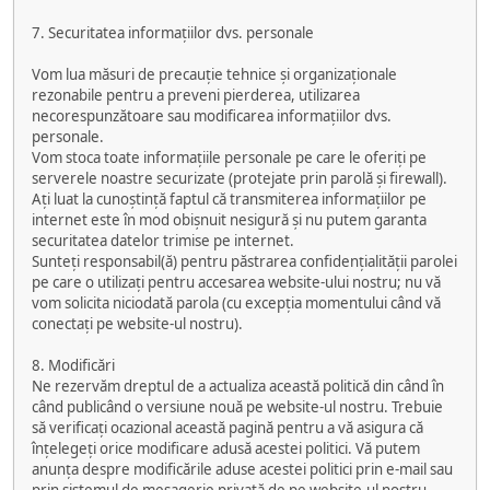
7. Securitatea informațiilor dvs. personale
Vom lua măsuri de precauție tehnice și organizaționale
rezonabile pentru a preveni pierderea, utilizarea
necorespunzătoare sau modificarea informațiilor dvs.
personale.
Vom stoca toate informațiile personale pe care le oferiți pe
serverele noastre securizate (protejate prin parolă și firewall).
Ați luat la cunoștință faptul că transmiterea informațiilor pe
internet este în mod obișnuit nesigură și nu putem garanta
securitatea datelor trimise pe internet.
Sunteți responsabil(ă) pentru păstrarea confidențialității parolei
pe care o utilizați pentru accesarea website-ului nostru; nu vă
vom solicita niciodată parola (cu excepția momentului când vă
conectați pe website-ul nostru).
8. Modificări
Ne rezervăm dreptul de a actualiza această politică din când în
când publicând o versiune nouă pe website-ul nostru. Trebuie
să verificați ocazional această pagină pentru a vă asigura că
înțelegeți orice modificare adusă acestei politici. Vă putem
anunța despre modificările aduse acestei politici prin e-mail sau