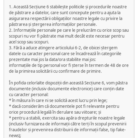
1. Această Secțiune 6 stabilește politicile și procedurile noastre
de păstrare a datelor, care sunt concepute pentru a ajuta la
asigurarea respectării obligațiilor noastre legale cu privire la
păstrarea și ștergerea informațiilor personale.
2. Informațiile personale pe care le prelucrăm cu orice scop sau
scopuri nu vor fi păstrate mai mult decât este necesar pentru
acel scop sau scopuri.
3. Fără a aduce atingere articolului 6-2, de obicei ștergem
datele cu caracter personal care se încadrează în categoriile
prezentate mai jos la data/ora stabilite mai jos:
informațiile de tip personal vor fi șterse în termen de 48 de ore
de la primirea solicitării cu confirmare de primire.
În pofida celorlalte dispoziții din această Secțiune 6, vom păstra
documente (inclusiv documente electronice) care conțin date
cu caracter personal:
* în măsura în care ni se solicită acest lucru prin lege;
* dacă considerăm că documentele pot fi relevante pentru
orice procedură legală în derulare sau viitoare; și
* pentru a stabili, exercita sau apăra drepturile noastre legale
(inclusiv furnizarea de informații către terți în scopul prevenirii
fraudelor și prevenirea distribuirii de informații false, tip fake-
news);