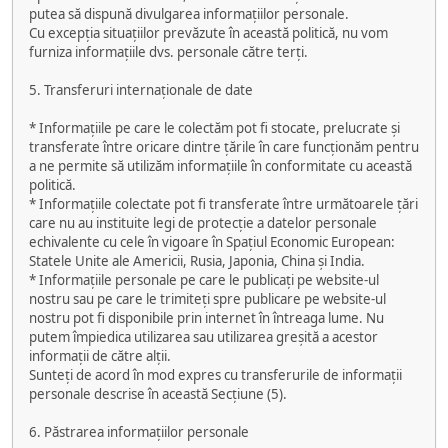
putea să dispună divulgarea informațiilor personale.
Cu excepția situațiilor prevăzute în această politică, nu vom
furniza informațiile dvs. personale către terți.
5. Transferuri internaționale de date
* Informațiile pe care le colectăm pot fi stocate, prelucrate și
transferate între oricare dintre țările în care funcționăm pentru
a ne permite să utilizăm informațiile în conformitate cu această
politică.
* Informațiile colectate pot fi transferate între următoarele țări
care nu au instituite legi de protecție a datelor personale
echivalente cu cele în vigoare în Spațiul Economic European:
Statele Unite ale Americii, Rusia, Japonia, China și India.
* Informațiile personale pe care le publicați pe website-ul
nostru sau pe care le trimiteți spre publicare pe website-ul
nostru pot fi disponibile prin internet în întreaga lume. Nu
putem împiedica utilizarea sau utilizarea greșită a acestor
informații de către alții.
Sunteți de acord în mod expres cu transferurile de informații
personale descrise în această Secțiune (5).
6. Păstrarea informațiilor personale