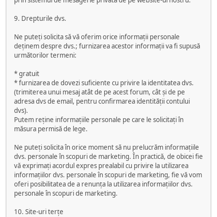
prin sistemul de mesagerie privată de pe website-ul nostru.
9. Drepturile dvs.
Ne puteți solicita să vă oferim orice informații personale
deținem despre dvs.; furnizarea acestor informații va fi supusă
următorilor termeni:
* gratuit
* furnizarea de dovezi suficiente cu privire la identitatea dvs.
(trimiterea unui mesaj atât de pe acest forum, cât și de pe
adresa dvs de email, pentru confirmarea identității contului
dvs).
Putem reține informațiile personale pe care le solicitați în
măsura permisă de lege.
Ne puteți solicita în orice moment să nu prelucrăm informațiile
dvs. personale în scopuri de marketing. În practică, de obicei fie
vă exprimați acordul expres prealabil cu privire la utilizarea
informațiilor dvs. personale în scopuri de marketing, fie vă vom
oferi posibilitatea de a renunța la utilizarea informațiilor dvs.
personale în scopuri de marketing.
10. Site-uri terțe