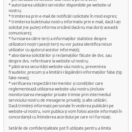
* autorizarea utilizării serviciilor disponibile pe website-ul
nostru;
* trimiterea prin e-mail de notificări solicitate în mod expres;
* trimiterea buletinului nostru informativ prin e-mail, dacă l-ați
solicitat (ne puteți informa oricând dacă nu mai doriți această
comunicare);
* furnizarea către terți a informațiilor statistice despre
utilizatorii noștri (acești terți nu vor putea identifica niciun
utilizator cu ajutorul acestor informații);
* abordarea solicitărilor și reclamațiilor făcute de dvs. sau
despre dvs. referitoare la website-ul nostru;
* păstrarea securității website-ului nostru, prevenirea
fraudelor, precum și a limitării răspândirii informațiilor false (tip
fake-news);
* verificarea respectării termenilor și condițiilor care
reglementează utilizarea website-ului nostru (inclusiv
monitorizarea mesajelor private trimise prin intermediul
serviciului nostru de mesagerie privată); și alte utilizări.
Dacă trimiteți informații personale în vederea publicării pe
website-ul nostru, vom publica și vom folosi aceste informații în
concordanță cu întinderea acordului pe care ni-l furnizați.
Setările de confidențialitate pot fi utilizate pentru a limita