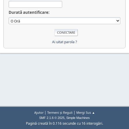
Durată autentificare:
Ai uitat parola ?
|
|
Ajutor
Termeni și Reguli
Mergi Sus ▲
,
SMF 2.1.6 © 2025
Simple Machines
Pagină creată în 0.116 secunde cu 16 interogări.