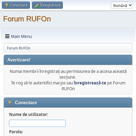
Conectare
Înregistrare
Forum RUFOn
Main Menu
Forum RUFOn
Avertizare!
Numai membrii înregistraţi au permisiunea de a accesa această
secţiune.
Te rog să te autentifici mai jos sau
înregistrează-te
pe Forum
RUFOn
Conectare
Nume de utilizator:
Parola: