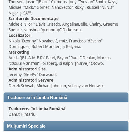
Thorsen, Jason "JBlaze" Clemons, Joey "Tyrsson" Smith, Kays,
Michael "Mick." Gomez, NanoSector, Ricky., Russell "NEND"
Najar, și SA™.
Scriitori de Documentație
Michele "Illori" Davis, Irisado, AngelinaBelle, Chainy, Graeme
Spence, și Joshua "groundup" Dickerson.
Localizatori
Nikola "Dzonny" Novaković, m4z, Francisco "d3vcho"
Domínguez, Robert Monden, și Relyana.
Marketing
Adish "(F.L.A.M.E.R)" Patel, Bryan "Runic" Deakin, Marcus
"cσσкιє мσηѕтєя" Forsberg, și Ralph "[n3rve]" Otowo.
Administratori Site
Jeremy "SleePy" Darwood.
Administratori Servere
Derek Schwab, Michael Johnson, și Liroy van Hoewijk.
Traducerea în Limba Română
Traducerea în Limba Română
Danut Hintariu.
Mulțumiri Speciale