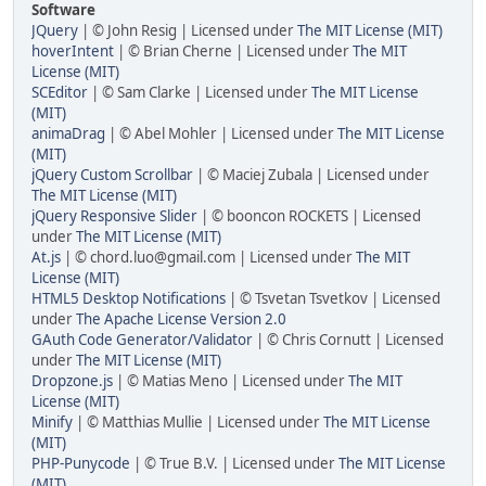
Software
JQuery
| © John Resig | Licensed under
The MIT License (MIT)
hoverIntent
| © Brian Cherne | Licensed under
The MIT
License (MIT)
SCEditor
| © Sam Clarke | Licensed under
The MIT License
(MIT)
animaDrag
| © Abel Mohler | Licensed under
The MIT License
(MIT)
jQuery Custom Scrollbar
| © Maciej Zubala | Licensed under
The MIT License (MIT)
jQuery Responsive Slider
| © booncon ROCKETS | Licensed
under
The MIT License (MIT)
At.js
| © chord.luo@gmail.com | Licensed under
The MIT
License (MIT)
HTML5 Desktop Notifications
| © Tsvetan Tsvetkov | Licensed
under
The Apache License Version 2.0
GAuth Code Generator/Validator
| © Chris Cornutt | Licensed
under
The MIT License (MIT)
Dropzone.js
| © Matias Meno | Licensed under
The MIT
License (MIT)
Minify
| © Matthias Mullie | Licensed under
The MIT License
(MIT)
PHP-Punycode
| © True B.V. | Licensed under
The MIT License
(MIT)