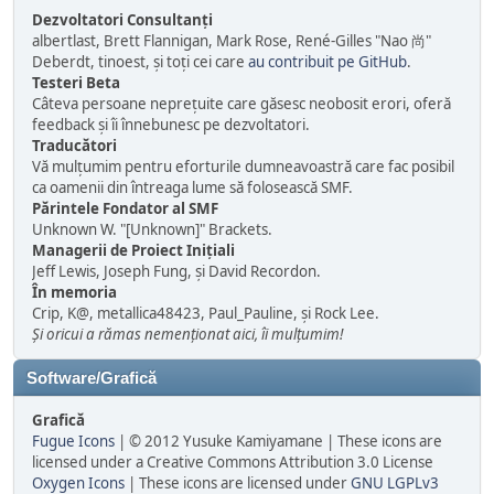
Dezvoltatori Consultanți
albertlast, Brett Flannigan, Mark Rose, René-Gilles "Nao 尚"
Deberdt, tinoest, și toți cei care
au contribuit pe GitHub
.
Testeri Beta
Câteva persoane neprețuite care găsesc neobosit erori, oferă
feedback și îi înnebunesc pe dezvoltatori.
Traducători
Vă mulțumim pentru eforturile dumneavoastră care fac posibil
ca oamenii din întreaga lume să folosească SMF.
Părintele Fondator al SMF
Unknown W. "[Unknown]" Brackets.
Managerii de Proiect Iniţiali
Jeff Lewis, Joseph Fung, și David Recordon.
În memoria
Crip, K@, metallica48423, Paul_Pauline, și Rock Lee.
Și oricui a rămas nemenționat aici, îi mulțumim!
Software/Grafică
Grafică
Fugue Icons
| © 2012 Yusuke Kamiyamane | These icons are
licensed under a Creative Commons Attribution 3.0 License
Oxygen Icons
| These icons are licensed under
GNU LGPLv3