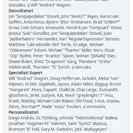
González, și Will "Kindred" Wagner.
Dezvoltatori
Jon "Sesquipedalian" Stovell, John "live627" Rayes, Aaron van
Geffen, Antechinus, Bjoern "Bloc" Kristiansen, Brad "IchBin™"
Grow, Colin Schoen, emanuele, Hendrik Jan "Compuart" Visser,
Jessica "Suki" González, Jon "Sesquipedalian" Stovell, Juan
"JayBachatero" Hernandez, Karl "RegularExpression" Benson,
Matthew "Labradoodle-360" Kerle, Grudge, Michael
"Oldiesmann" Eshom, Michael "Thantos" Miller, Norv, Oscar
"Ozp" Rydhé, Peter "Arantor" Spicer, Selman "[SiNaN]" Eser,
Shawn Bulen, Shitiz "Dragooon" Garg, Theodore "Orstio"
Hildebrandt, Thorsten "TE" Eurich, și winrules.
Specialiști Suport
Will "Kindred" Wagner, Doug Heffernan, lurkalot, Aleksi "Lex"
Kilpinen, br360, GigaWatt, ziycon, Adam Tallon, Bigguy, Bruno
"margarett" Alves, CapadY, ChalkCat, Chas Large, Duncan85,
gbsothere, JimM, Justyne, Kat, Kevin "greyknight17" Hou,
Krash, Mashby, Michael Colin Blaber, Old Fossil, S-Ace, shadav,
Steve, Storman™, Wade "sησω" Poulsen, și xenovanis.
Personalizatori
Diego Andrés, GL700Wing, Johnnie "TwitchisMental" Ballew,
Jonathan "vbgamer45" Valentin, Sami "SychO" Mazouz,
Brannon "B" Hall, Gary M. Gadsdon, Jack "akabugeyes"