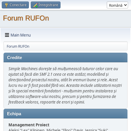
Conectare
Înregistrare
Forum RUFOn
Main Menu
Forum RUFOn
Credite
Simple Machines dorește să mulțumească tuturor celor care au
ajutat să facă din SMF 2.1 ceea ce este astăzi; modelând și
direcționând proiectul nostru, atât în vremuri bune şi rele. Acest
lucru nu ar fi fost posibil fără voi. Aceasta include utilizatorii noștri
și în special membrii fondatori - mulțumim pentru instalarea și
utilizarea software-ului nostru, precum și pentru furnizarea de
feedback valoros, rapoarte de erori și opinii.
Echipa
Management Proiect
Aleksi "Lex" Kilpinen, Michele "Illori" Davis, Jessica "Suki"