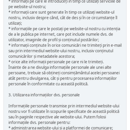
* informații pe care le introduceți în timp ce utilizați serviciile de
pe website-ul nostru;
* informații care sunt generate în timp ce utilizați website-ul
nostru, inclusiv despre când, cât de des și în ce circumstanțe îl
utilizați;
* informațiile pe care le postați pe website-ul nostru cu intenția
de a le publica pe internet, care pot include numele dvs. de
utilizator, imaginile de profil și conținutul postărilor;
* informații conținute în orice comunicări ne trimiteți prin e-mail
sau prin intermediul website-ului nostru, inclusiv conținutul
comunicărilor și metadatele acestora;
* orice alte informații personale pe care ni le trimiteți.
Înainte de a ne divulga informațiile personale ale unei alte
persoane, trebuie să obțineți consimțământul acelei persoanei
atât pentru divulgarea, cât și pentru procesarea informațiilor
personale în conformitate cu această politică.
3. Utilizarea informațiilor dvs. personale
Informațiile personale transmise prin intermediul website-ului
nostru vor fi utilizate în scopurile specificate de această politică
sau în paginile respective ale website-ului. Putem folosi
informațiile dvs. personale pentru:
* administrarea website-ului și a platformei de comunicare;