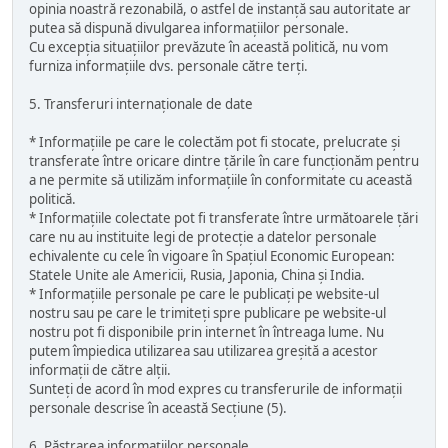
opinia noastră rezonabilă, o astfel de instanță sau autoritate ar
putea să dispună divulgarea informațiilor personale.
Cu excepția situațiilor prevăzute în această politică, nu vom
furniza informațiile dvs. personale către terți.
5. Transferuri internaționale de date
* Informațiile pe care le colectăm pot fi stocate, prelucrate și
transferate între oricare dintre țările în care funcționăm pentru
a ne permite să utilizăm informațiile în conformitate cu această
politică.
* Informațiile colectate pot fi transferate între următoarele țări
care nu au instituite legi de protecție a datelor personale
echivalente cu cele în vigoare în Spațiul Economic European:
Statele Unite ale Americii, Rusia, Japonia, China și India.
* Informațiile personale pe care le publicați pe website-ul
nostru sau pe care le trimiteți spre publicare pe website-ul
nostru pot fi disponibile prin internet în întreaga lume. Nu
putem împiedica utilizarea sau utilizarea greșită a acestor
informații de către alții.
Sunteți de acord în mod expres cu transferurile de informații
personale descrise în această Secțiune (5).
6. Păstrarea informațiilor personale