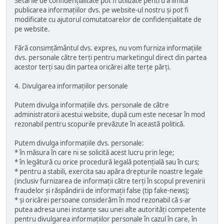
Setările de confidențialitate pot fi utilizate pentru a limita
publicarea informațiilor dvs. pe website-ul nostru și pot fi
modificate cu ajutorul comutatoarelor de confidențialitate de
pe website.
Fără consimțământul dvs. expres, nu vom furniza informațiile
dvs. personale către terți pentru marketingul direct din partea
acestor terți sau din partea oricărei alte terțe părți.
4. Divulgarea informațiilor personale
Putem divulga informațiile dvs. personale de către
administratorii acestui website, după cum este necesar în mod
rezonabil pentru scopurile prevăzute în această politică.
Putem divulga informațiile dvs. personale:
* în măsura în care ni se solicită acest lucru prin lege;
* în legătură cu orice procedură legală potențială sau în curs;
* pentru a stabili, exercita sau apăra drepturile noastre legale
(inclusiv furnizarea de informații către terți în scopul prevenirii
fraudelor și răspândirii de informații false (tip fake-news);
* și oricărei persoane considerăm în mod rezonabil că s-ar
putea adresa unei instanțe sau unei alte autorități competente
pentru divulgarea informațiilor personale în cazul în care, în