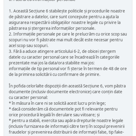
1. Această Secțiune 6 stabilește politicile și procedurile noastre
de păstrare a datelor, care sunt concepute pentru a ajuta la
asigurarea respectării obligațiilor noastre legale cu privire la
păstrarea și ștergerea informațiilor personale.
2. Informațiile personale pe care le prelucrăm cu orice scop sau
scopuri nu vor fi păstrate mai mult decât este necesar pentru
acel scop sau scopuri.
3. Fără a aduce atingere articolului 6-2, de obicei ștergem
datele cu caracter personal care se încadrează în categoriile
prezentate mai jos la data/ora stabilite mai jos:
informațiile de tip personal vor fi șterse în termen de 48 de ore
de la primirea solicitării cu confirmare de primire.
În pofida celorlalte dispoziții din această Secțiune 6, vom păstra
documente (inclusiv documente electronice) care conțin date
cu caracter personal:
* în măsura în care ni se solicită acest lucru prin lege;
* dacă considerăm că documentele pot fi relevante pentru
orice procedură legală în derulare sau viitoare; și
* pentru a stabili, exercita sau apăra drepturile noastre legale
(inclusiv furnizarea de informații către terți în scopul prevenirii
fraudelor și prevenirea distribuirii de informații false, tip fake-