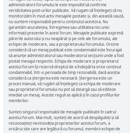
administratorii forumului le este imposibil să confirme
veridicitatea post-urilor publicate. Vă rugam să înțelegeți că nu
monitorizăm în mod activ mesajele postate și, din această cauză,
nu suntem responsabili pentru conținutul acestora. Nu
garantăm acuratețea, întregimea sau utilitatea nici unei
informații prezente în acest forum. Mesajele publicate exprimă
părerile autorului și nu neapărat și pe cele ale forumului, ale
echipei de moderare, sau a proprietarului forumului. Oricine
consideră că un mesaj publicat este condamnabil este încurajat
să anunțe administratorul sau moderatorul secțiunii unde a fost
postat mesajul respectiv. Echipa de moderare și proprietarul
acestui forum își rezervă dreptul de a îndepărta orice conținut
condamnabil, într-o perioada de timp rezonabilă, dacă aceștia
consideră ca ștergerea este necesară. Ștergerea este un
proces manual, vă rugăm să înțelegeți ca echipa de moderare
sau proprietarul forumului nu pot să șteargă sau să editeze
imediat un mesaj. Aceste reguli se aplică și în cazul profilurilor
membrilor.
Sunteți singurul responsabil de mesajele publicate în cadrul
acestui forum. Mai mult, sunteți de acord să despăgubiți și să
recunoașteți nevinovăția proprietarilor acestui forum, a
oricărui site care are legătură cu forumul, membrii echipei de