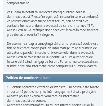
comportament.
Vă rugăm să notați că, la fiecare mesaj publicat, adresa
dumneavoastră IP este înregistrată, în cazul în care va trebui să
vă restricționăm accesul pe acest forum, sau pentru a vă
contacta furnizorul dumneavoastră de servicii internet (ISP).
Acest lucru se va întâmpla doar dacă veți încălca în mod flagrant
și deliberat prezenta înțelegere.
De asemenea luați la cunoștință că forumul plasează cookie-uri,
fișiere text care conțin părți de informații (cum ar fi numele de
utilizator și parola), în cache-ul browser-ului dumneavoastră.
Acest lucru se folosește DOAR pentru a nu vă autentifica de
fiecare dată când navigați pe forum. Forumul nu colectează sau
trimite orice altă informație către computerul dumneavoastră.
Politica de confidențialitate
1. Confidențialitatea vizitatorilor website-ului nostru este foarte
importantă pentru noi și ne luăm angajamentul să o protejăm.
Această politică explică ce vom face cu informațiile
dumneavoastră personale.
Acordarea consimțământului asupra utilizării cookie-urilor în