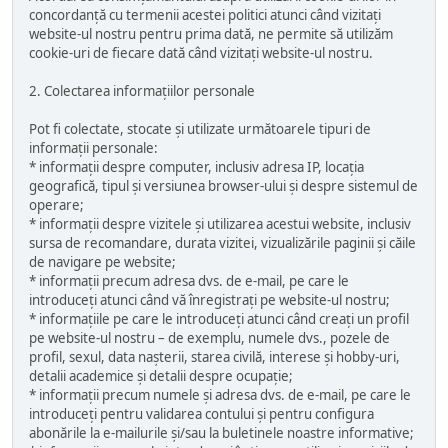
concordanță cu termenii acestei politici atunci când vizitați
website-ul nostru pentru prima dată, ne permite să utilizăm
cookie-uri de fiecare dată când vizitați website-ul nostru.
2. Colectarea informațiilor personale
Pot fi colectate, stocate și utilizate următoarele tipuri de
informații personale:
* informații despre computer, inclusiv adresa IP, locația
geografică, tipul și versiunea browser-ului și despre sistemul de
operare;
* informații despre vizitele și utilizarea acestui website, inclusiv
sursa de recomandare, durata vizitei, vizualizările paginii și căile
de navigare pe website;
* informații precum adresa dvs. de e-mail, pe care le
introduceți atunci când vă înregistrați pe website-ul nostru;
* informațiile pe care le introduceți atunci când creați un profil
pe website-ul nostru – de exemplu, numele dvs., pozele de
profil, sexul, data nașterii, starea civilă, interese și hobby-uri,
detalii academice și detalii despre ocupație;
* informații precum numele și adresa dvs. de e-mail, pe care le
introduceți pentru validarea contului și pentru configura
abonările la e-mailurile și/sau la buletinele noastre informative;