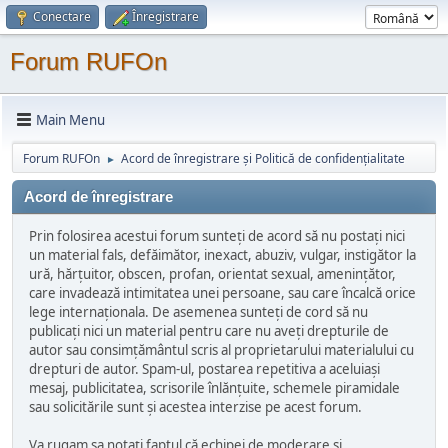
Conectare
Înregistrare
Forum RUFOn
Main Menu
Forum RUFOn
Acord de înregistrare și Politică de confidențialitate
►
Acord de înregistrare
Prin folosirea acestui forum sunteți de acord să nu postați nici
un material fals, defăimător, inexact, abuziv, vulgar, instigător la
ură, hărțuitor, obscen, profan, orientat sexual, amenințător,
care invadează intimitatea unei persoane, sau care încalcă orice
lege internaționala. De asemenea sunteți de cord să nu
publicați nici un material pentru care nu aveți drepturile de
autor sau consimțământul scris al proprietarului materialului cu
drepturi de autor. Spam-ul, postarea repetitiva a aceluiași
mesaj, publicitatea, scrisorile înlănțuite, schemele piramidale
sau solicitările sunt și acestea interzise pe acest forum.
Va rugam sa notați faptul că echipei de moderare și