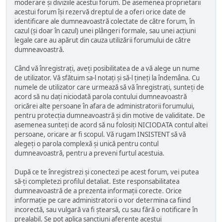
moderare și diviziile acestui forum. De asemenea proprietarii
acestui forum își rezervă dreptul de a oferi orice date de
identificare ale dumneavoastră colectate de către forum, în
cazul (și doar în cazul) unei plângeri formale, sau unei acțiuni
legale care au apărut din cauza utilizării forumului de către
dumneavoastră.
Când vă înregistrați, aveți posibilitatea de a vă alege un nume
de utilizator. Vă sfătuim sa-l notați și să-l țineți la îndemâna. Cu
numele de utilizator care urmează să vă înregistrați, sunteți de
acord să nu dați niciodată parola contului dumneavoastră
oricărei alte persoane în afara de administratorii forumului,
pentru protecția dumneavoastră și din motive de validitate. De
asemenea sunteți de acord să nu folosiți NICIODATA contul altei
persoane, oricare ar fi scopul. Vă rugam INSISTENT să vă
alegeți o parola complexă și unică pentru contul
dumneavoastră, pentru a preveni furtul acestuia.
După ce te înregistrezi și conectezi pe acest forum, vei putea
să-ți completezi profilul detaliat. Este responsabilitatea
dumneavoastră de a prezenta informații corecte. Orice
informație pe care administratorii o vor determina ca fiind
incorectă, sau vulgară va fi ștearsă, cu sau fără o notificare în
prealabil. Se pot aplica sancțiuni aferente acestui