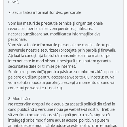
news);
7. Securitatea informațiilor dvs. personale
Vom lua măsuri de precauție tehnice și organizaționale
rezonabile pentru a preveni pierderea, utilizarea
necorespunzătoare sau modificarea informațiilor dvs.
personale.
Vom stoca toate informațiile personale pe care le oferiți pe
serverele noastre securizate (protejate prin parolă și firewall).
Ați luat la cunoștință faptul că transmiterea informațiilor pe
internet este în mod obișnuit nesigură și nu putem garanta
securitatea datelor trimise pe internet.
Sunteți responsabil(ă) pentru păstrarea confidențialității parolei
pe care o utilizați pentru accesarea website-ului nostru; nu vă
vom solicita niciodată parola (cu excepția momentului când vă
conectați pe website-ul nostru).
8. Modificări
Ne rezervăm dreptul de a actualiza această politică din când în
când publicând o versiune nouă pe website-ul nostru. Trebuie
să verificați ocazional această pagină pentru a vă asigura că
înțelegeți orice modificare adusă acestei politici. Vă putem
anunța despre modificările aduse acestei politici prin e-mail sau