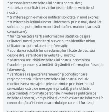
* personalizarea website-ului nostru pentru dvs.;
* autorizarea utilizării serviciilor disponibile pe website-ul
nostru;
* trimiterea prin e-mail de notificări solicitate în mod expres;
* trimiterea buletinului nostru informativ prin e-mail, dacă l-ați
solicitat (ne puteți informa oricând dacă nu mai doriți această
comunicare);
* furnizarea către terți a informațiilor statistice despre
utilizatorii noștri (acești terți nu vor putea identifica niciun
utilizator cu ajutorul acestor informații);
* abordarea solicitărilor și reclamațiilor făcute de dvs. sau
despre dvs. referitoare la website-ul nostru;
* păstrarea securității website-ului nostru, prevenirea
fraudelor, precum și a limitării răspândirii informațiilor false (tip
fake-news);
* verificarea respectării termenilor și condițiilor care
reglementează utilizarea website-ului nostru (inclusiv
monitorizarea mesajelor private trimise prin intermediul
serviciului nostru de mesagerie privată); și alte utilizări.
Dacă trimiteți informații personale în vederea publicării pe
website-ul nostru, vom publica și vom folosi aceste informații în
concordanță cu întinderea acordului pe care ni-l furnizați.