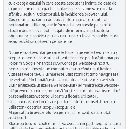
cu excepția cazului în care acesta este șters înainte de data de
expirare; pe de altă parte, cookie-ul de sesiune va expira la
sfârșitul sesiunii utilizatorului, la închiderea browser-ului.
Cookie-urile nu conțin de obicei informații care identifică
personal un utilizator, dar informațiile personale pe care le
stocăm despre dvs. pot fi legate de informațiile stocate și
obținute prin cookie-uri. Pe site-ul nostru folosim cookie-uri de
sesiune, cât și cookie-uri persistente.
Numele cookie-urilor pe care le folosim pe website-ul nostru și
scopurile pentru care sunt utilizate acestea pot fi găsite mai jos:
Folosim Google Analytics și Adwords pe website-ul nostru
pentru a recunoaște un computer atunci când un utilizator,
vizitează website-ul / urmărește utilizatorii cât timp navighează
pe website / îmbunătățește capacitatea de utilizare a website-
ului / analizează utilizarea website-ului / administrează website-
ul / previne fraudele și îmbunătățește securitatea website-ului /
personalizează website-ul pentru fiecare utilizator /
direcționează reclame care pot fi de interes deosebit pentru
utilizator / descrieți scopul (scopurile)}
Majoritatea browser-elor vă permit să refuzați să acceptați
cookie-uri.
Blocarea tuturor cookie-urilor va avea un impact negativ asupra