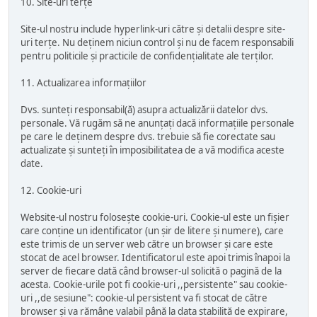
10. Site-uri terțe
Site-ul nostru include hyperlink-uri către și detalii despre site-
uri terțe. Nu deținem niciun control și nu de facem responsabili
pentru politicile și practicile de confidențialitate ale terților.
11. Actualizarea informațiilor
Dvs. sunteți responsabil(ă) asupra actualizării datelor dvs.
personale. Vă rugăm să ne anunțați dacă informațiile personale
pe care le deținem despre dvs. trebuie să fie corectate sau
actualizate și sunteți în imposibilitatea de a vă modifica aceste
date.
12. Cookie-uri
Website-ul nostru folosește cookie-uri. Cookie-ul este un fișier
care conține un identificator (un șir de litere și numere), care
este trimis de un server web către un browser și care este
stocat de acel browser. Identificatorul este apoi trimis înapoi la
server de fiecare dată când browser-ul solicită o pagină de la
acesta. Cookie-urile pot fi cookie-uri ,,persistente" sau cookie-
uri ,,de sesiune": cookie-ul persistent va fi stocat de către
browser și va rămâne valabil până la data stabilită de expirare,