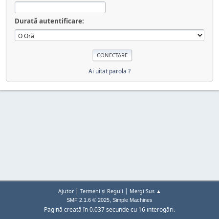
Durată autentificare:
Ai uitat parola ?
|
|
Ajutor
Termeni și Reguli
Mergi Sus ▲
,
SMF 2.1.6 © 2025
Simple Machines
Pagină creată în 0.037 secunde cu 16 interogări.