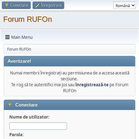
Conectare
Înregistrare
Forum RUFOn
Main Menu
Forum RUFOn
Avertizare!
Numai membrii înregistraţi au permisiunea de a accesa această
secţiune.
Te rog să te autentifici mai jos sau
înregistrează-te
pe Forum
RUFOn
Conectare
Nume de utilizator:
Parola: