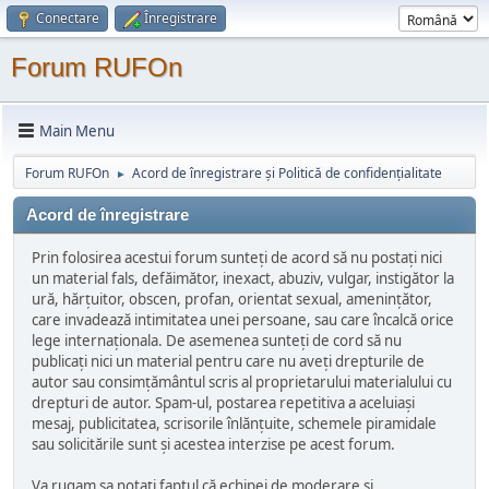
Conectare
Înregistrare
Forum RUFOn
Main Menu
Forum RUFOn
Acord de înregistrare și Politică de confidențialitate
►
Acord de înregistrare
Prin folosirea acestui forum sunteți de acord să nu postați nici
un material fals, defăimător, inexact, abuziv, vulgar, instigător la
ură, hărțuitor, obscen, profan, orientat sexual, amenințător,
care invadează intimitatea unei persoane, sau care încalcă orice
lege internaționala. De asemenea sunteți de cord să nu
publicați nici un material pentru care nu aveți drepturile de
autor sau consimțământul scris al proprietarului materialului cu
drepturi de autor. Spam-ul, postarea repetitiva a aceluiași
mesaj, publicitatea, scrisorile înlănțuite, schemele piramidale
sau solicitările sunt și acestea interzise pe acest forum.
Va rugam sa notați faptul că echipei de moderare și