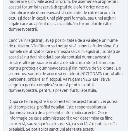
moderare și diviziile acestui forum. De asemenea proprietarii
acestui forum își rezervă dreptul de a oferi orice date de
identificare ale dumneavoastră colectate de către forum, în
cazul (și doar în cazul) unei plângeri formale, sau unei acțiuni
legale care au apărut din cauza utilizării forumului de către
dumneavoastră.
Când vă înregistrați, aveți posibilitatea de a vă alege un nume
de utilizator. Vă sfătuim sa-l notați și să-l țineți la îndemâna. Cu
numele de utilizator care urmează să vă înregistrați, sunteți de
acord să nu dați niciodată parola contului dumneavoastră
oricărei alte persoane în afara de administratorii forumului,
pentru protecția dumneavoastră și din motive de validitate. De
asemenea sunteți de acord să nu folosiți NICIODATA contul altei
persoane, oricare ar fi scopul. Vă rugam INSISTENT să vă
alegeți o parola complexă și unică pentru contul
dumneavoastră, pentru a preveni furtul acestuia.
După ce te înregistrezi și conectezi pe acest forum, vei putea
să-ți completezi profilul detaliat. Este responsabilitatea
dumneavoastră de a prezenta informații corecte. Orice
informație pe care administratorii o vor determina ca fiind
incorectă, sau vulgară va fi ștearsă, cu sau fără o notificare în
prealabil. Se pot aplica sancțiuni aferente acestui