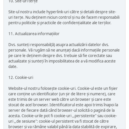
10. Site-uri terțe
Site-ul nostru include hyperlink-uri către și detalii despre site-
uri terțe. Nu deținem niciun control și nu de facem responsabili
pentru politicile și practicile de confidențialitate ale terților.
11. Actualizarea informațiilor
Dvs. sunteți responsabil(ă) asupra actualizării datelor dvs.
personale. Vă rugăm să ne anunțați dacă informațiile personale
pe care le deținem despre dvs. trebuie să fie corectate sau
actualizate și sunteți în imposibilitatea de a vă modifica aceste
date.
12. Cookie-uri
Website-ul nostru folosește cookie-uri. Cookie-ul este un fișier
care conține un identificator (un șir de litere și numere), care
este trimis de un server web către un browser și care este
stocat de acel browser. Identificatorul este apoi trimis înapoi la
server de fiecare dată când browser-ul solicită o pagină de la
acesta. Cookie-urile pot fi cookie-uri ,,persistente" sau cookie-
uri ,,de sesiune": cookie-ul persistent va fi stocat de către
browser și va rămâne valabil până la data stabilită de expirare,