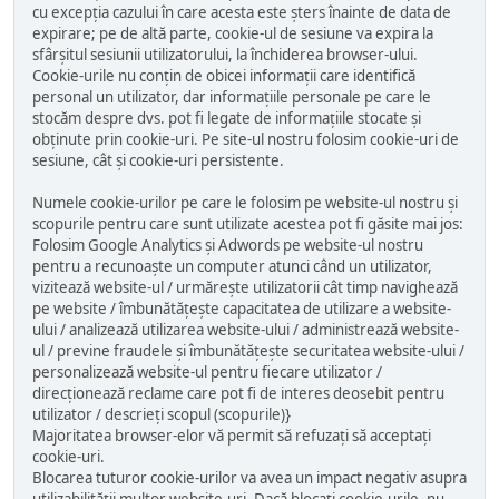
cu excepția cazului în care acesta este șters înainte de data de
expirare; pe de altă parte, cookie-ul de sesiune va expira la
sfârșitul sesiunii utilizatorului, la închiderea browser-ului.
Cookie-urile nu conțin de obicei informații care identifică
personal un utilizator, dar informațiile personale pe care le
stocăm despre dvs. pot fi legate de informațiile stocate și
obținute prin cookie-uri. Pe site-ul nostru folosim cookie-uri de
sesiune, cât și cookie-uri persistente.
Numele cookie-urilor pe care le folosim pe website-ul nostru și
scopurile pentru care sunt utilizate acestea pot fi găsite mai jos:
Folosim Google Analytics și Adwords pe website-ul nostru
pentru a recunoaște un computer atunci când un utilizator,
vizitează website-ul / urmărește utilizatorii cât timp navighează
pe website / îmbunătățește capacitatea de utilizare a website-
ului / analizează utilizarea website-ului / administrează website-
ul / previne fraudele și îmbunătățește securitatea website-ului /
personalizează website-ul pentru fiecare utilizator /
direcționează reclame care pot fi de interes deosebit pentru
utilizator / descrieți scopul (scopurile)}
Majoritatea browser-elor vă permit să refuzați să acceptați
cookie-uri.
Blocarea tuturor cookie-urilor va avea un impact negativ asupra