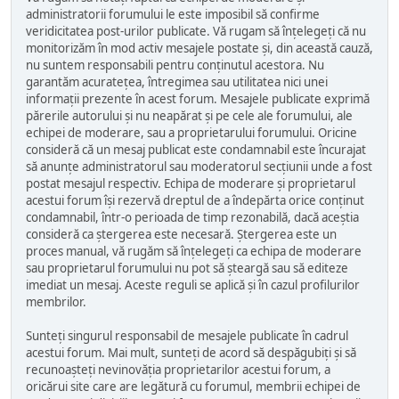
administratorii forumului le este imposibil să confirme
veridicitatea post-urilor publicate. Vă rugam să înțelegeți că nu
monitorizăm în mod activ mesajele postate și, din această cauză,
nu suntem responsabili pentru conținutul acestora. Nu
garantăm acuratețea, întregimea sau utilitatea nici unei
informații prezente în acest forum. Mesajele publicate exprimă
părerile autorului și nu neapărat și pe cele ale forumului, ale
echipei de moderare, sau a proprietarului forumului. Oricine
consideră că un mesaj publicat este condamnabil este încurajat
să anunțe administratorul sau moderatorul secțiunii unde a fost
postat mesajul respectiv. Echipa de moderare și proprietarul
acestui forum își rezervă dreptul de a îndepărta orice conținut
condamnabil, într-o perioada de timp rezonabilă, dacă aceștia
consideră ca ștergerea este necesară. Ștergerea este un
proces manual, vă rugăm să înțelegeți ca echipa de moderare
sau proprietarul forumului nu pot să șteargă sau să editeze
imediat un mesaj. Aceste reguli se aplică și în cazul profilurilor
membrilor.
Sunteți singurul responsabil de mesajele publicate în cadrul
acestui forum. Mai mult, sunteți de acord să despăgubiți și să
recunoașteți nevinovăția proprietarilor acestui forum, a
oricărui site care are legătură cu forumul, membrii echipei de