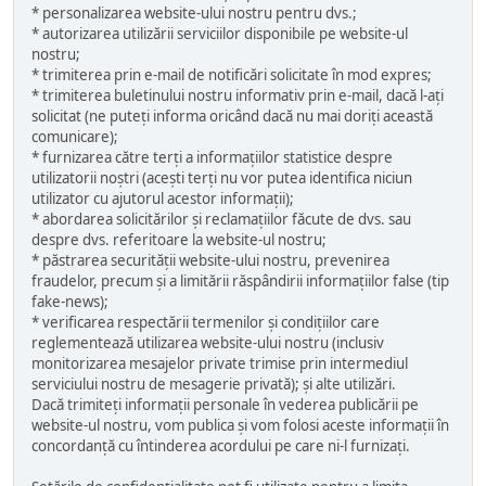
* personalizarea website-ului nostru pentru dvs.;
* autorizarea utilizării serviciilor disponibile pe website-ul
nostru;
* trimiterea prin e-mail de notificări solicitate în mod expres;
* trimiterea buletinului nostru informativ prin e-mail, dacă l-ați
solicitat (ne puteți informa oricând dacă nu mai doriți această
comunicare);
* furnizarea către terți a informațiilor statistice despre
utilizatorii noștri (acești terți nu vor putea identifica niciun
utilizator cu ajutorul acestor informații);
* abordarea solicitărilor și reclamațiilor făcute de dvs. sau
despre dvs. referitoare la website-ul nostru;
* păstrarea securității website-ului nostru, prevenirea
fraudelor, precum și a limitării răspândirii informațiilor false (tip
fake-news);
* verificarea respectării termenilor și condițiilor care
reglementează utilizarea website-ului nostru (inclusiv
monitorizarea mesajelor private trimise prin intermediul
serviciului nostru de mesagerie privată); și alte utilizări.
Dacă trimiteți informații personale în vederea publicării pe
website-ul nostru, vom publica și vom folosi aceste informații în
concordanță cu întinderea acordului pe care ni-l furnizați.