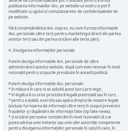
Setările de confidențialitate pot fi utilizate pentru a limita
publicarea informațiilor dvs. pe website-ul nostru și pot fi
modificate cu ajutorul comutatoarelor de confidențialitate de
pe website.
Fără consimțământul dvs. expres, nu vom furniza informațiile
dvs. personale către terți pentru marketingul direct din partea
acestor terți sau din partea oricărei alte terțe părți.
4. Divulgarea informațiilor personale
Putem divulga informațiile dvs. personale de către
administratorii acestui website, după cum este necesar în mod
rezonabil pentru scopurile prevăzute în această politică.
Putem divulga informațiile dvs. personale:
* în măsura în care ni se solicită acest lucru prin lege;
* în legătură cu orice procedură legală potențială sau în curs;
* pentru a stabili, exercita sau apăra drepturile noastre legale
(inclusiv furnizarea de informații către terți în scopul prevenirii
fraudelor și răspândirii de informații false (tip fake-news);
* și oricărei persoane considerăm în mod rezonabil că s-ar
putea adresa unei instanțe sau unei alte autorități competente
pentru divulgarea informațiilor personale în cazul în care, în