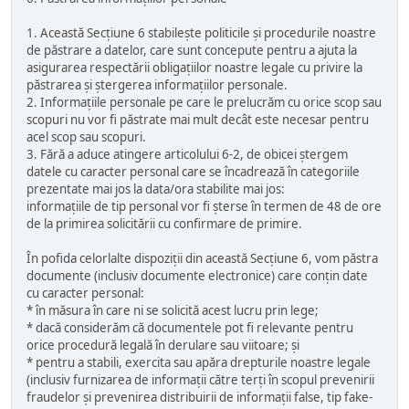
1. Această Secțiune 6 stabilește politicile și procedurile noastre
de păstrare a datelor, care sunt concepute pentru a ajuta la
asigurarea respectării obligațiilor noastre legale cu privire la
păstrarea și ștergerea informațiilor personale.
2. Informațiile personale pe care le prelucrăm cu orice scop sau
scopuri nu vor fi păstrate mai mult decât este necesar pentru
acel scop sau scopuri.
3. Fără a aduce atingere articolului 6-2, de obicei ștergem
datele cu caracter personal care se încadrează în categoriile
prezentate mai jos la data/ora stabilite mai jos:
informațiile de tip personal vor fi șterse în termen de 48 de ore
de la primirea solicitării cu confirmare de primire.
În pofida celorlalte dispoziții din această Secțiune 6, vom păstra
documente (inclusiv documente electronice) care conțin date
cu caracter personal:
* în măsura în care ni se solicită acest lucru prin lege;
* dacă considerăm că documentele pot fi relevante pentru
orice procedură legală în derulare sau viitoare; și
* pentru a stabili, exercita sau apăra drepturile noastre legale
(inclusiv furnizarea de informații către terți în scopul prevenirii
fraudelor și prevenirea distribuirii de informații false, tip fake-