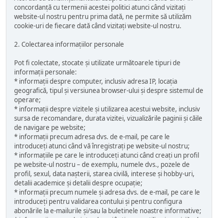
concordanță cu termenii acestei politici atunci când vizitați
website-ul nostru pentru prima dată, ne permite să utilizăm
cookie-uri de fiecare dată când vizitați website-ul nostru.
2. Colectarea informațiilor personale
Pot fi colectate, stocate și utilizate următoarele tipuri de
informații personale:
* informații despre computer, inclusiv adresa IP, locația
geografică, tipul și versiunea browser-ului și despre sistemul de
operare;
* informații despre vizitele și utilizarea acestui website, inclusiv
sursa de recomandare, durata vizitei, vizualizările paginii și căile
de navigare pe website;
* informații precum adresa dvs. de e-mail, pe care le
introduceți atunci când vă înregistrați pe website-ul nostru;
* informațiile pe care le introduceți atunci când creați un profil
pe website-ul nostru – de exemplu, numele dvs., pozele de
profil, sexul, data nașterii, starea civilă, interese și hobby-uri,
detalii academice și detalii despre ocupație;
* informații precum numele și adresa dvs. de e-mail, pe care le
introduceți pentru validarea contului și pentru configura
abonările la e-mailurile și/sau la buletinele noastre informative;