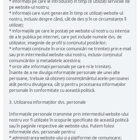
* informații pe care le introduceți în timp ce utilizați serviciile de
pe website-ul nostru;
* informații care sunt generate în timp ce utilizați website-ul
nostru, inclusiv despre când, cât de des și în ce circumstanțe îl
utilizați;
* informațiile pe care le postați pe website-ul nostru cu intenția
de a le publica pe internet, care pot include numele dvs. de
utilizator, imaginile de profil și conținutul postărilor;
* informații conținute în orice comunicări ne trimiteți prin e-mail
sau prin intermediul website-ului nostru, inclusiv conținutul
comunicărilor și metadatele acestora;
* orice alte informații personale pe care ni le trimiteți.
Înainte de a ne divulga informațiile personale ale unei alte
persoane, trebuie să obțineți consimțământul acelei persoanei
atât pentru divulgarea, cât și pentru procesarea informațiilor
personale în conformitate cu această politică.
3. Utilizarea informațiilor dvs. personale
Informațiile personale transmise prin intermediul website-ului
nostru vor fi utilizate în scopurile specificate de această politică
sau în paginile respective ale website-ului. Putem folosi
informațiile dvs. personale pentru:
* administrarea website-ului și a platformei de comunicare;