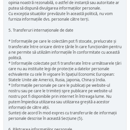
opinia noastră rezonabilă, o astfel de instanță sau autoritate ar
putea să dispună divulgarea informațiilor personale.
Cu excepția situațiilor prevăzute în această politică, nu vom
furniza informațiile dvs. personale către terți.
5. Transferuri internaționale de date
* Informațiile pe care le colectăm pot fi stocate, prelucrate și
transferate între oricare dintre țările în care funcționăm pentru
a ne permite să utilizăm informațiile în conformitate cu această
politică.
* Informațiile colectate pot fi transferate între următoarele țări
care nu au instituite legi de protecție a datelor personale
echivalente cu cele în vigoare în Spațiul Economic European:
Statele Unite ale Americii, Rusia, Japonia, China și India.
* Informațiile personale pe care le publicați pe website-ul
nostru sau pe care le trimiteți spre publicare pe website-ul
nostru pot fi disponibile prin internet în întreaga lume. Nu
putem împiedica utilizarea sau utilizarea greșită a acestor
informații de către alții.
Sunteți de acord în mod expres cu transferurile de informații
personale descrise în această Secțiune (5).
6. Păstrarea informațiilor personale