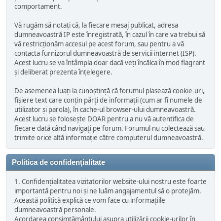
comportament.
Vă rugăm să notați că, la fiecare mesaj publicat, adresa
dumneavoastră IP este înregistrată, în cazul în care va trebui să
vă restricționăm accesul pe acest forum, sau pentru a vă
contacta furnizorul dumneavoastră de servicii internet (ISP).
Acest lucru se va întâmpla doar dacă veți încălca în mod flagrant
și deliberat prezenta înțelegere.
De asemenea luați la cunoștință că forumul plasează cookie-uri,
fișiere text care conțin părți de informații (cum ar fi numele de
utilizator și parola), în cache-ul browser-ului dumneavoastră.
Acest lucru se folosește DOAR pentru a nu vă autentifica de
fiecare dată când navigați pe forum. Forumul nu colectează sau
trimite orice altă informație către computerul dumneavoastră.
Politica de confidențialitate
1. Confidențialitatea vizitatorilor website-ului nostru este foarte
importantă pentru noi și ne luăm angajamentul să o protejăm.
Această politică explică ce vom face cu informațiile
dumneavoastră personale.
Acordarea consimțământului asupra utilizării cookie-urilor în