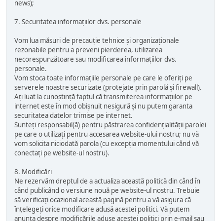
news);
7. Securitatea informațiilor dvs. personale
Vom lua măsuri de precauție tehnice și organizaționale
rezonabile pentru a preveni pierderea, utilizarea
necorespunzătoare sau modificarea informațiilor dvs.
personale.
Vom stoca toate informațiile personale pe care le oferiți pe
serverele noastre securizate (protejate prin parolă și firewall).
Ați luat la cunoștință faptul că transmiterea informațiilor pe
internet este în mod obișnuit nesigură și nu putem garanta
securitatea datelor trimise pe internet.
Sunteți responsabil(ă) pentru păstrarea confidențialității parolei
pe care o utilizați pentru accesarea website-ului nostru; nu vă
vom solicita niciodată parola (cu excepția momentului când vă
conectați pe website-ul nostru).
8. Modificări
Ne rezervăm dreptul de a actualiza această politică din când în
când publicând o versiune nouă pe website-ul nostru. Trebuie
să verificați ocazional această pagină pentru a vă asigura că
înțelegeți orice modificare adusă acestei politici. Vă putem
anunța despre modificările aduse acestei politici prin e-mail sau