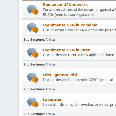
Romanian UFOnetwork
Zona rezervata discutiilor despre organizatia R
RUFOn (membri sau organizatie)
Evenimente OZN în România
Discutii despre cazurile OZN petrecute pe ter
Sub-Secțiune
Arhiva
Evenimente OZN în lume
Discuþii despre cazurile OZN apãrute în lume.
Sub-Secțiune
Arhiva
OZN - generalități
Discuþii despre fenomenele OZN în general
Sub-Secțiune
Arhiva
Laborator
Laborator de analiza foto/video, explicaþii p
Sub-Secțiune
Arhiva