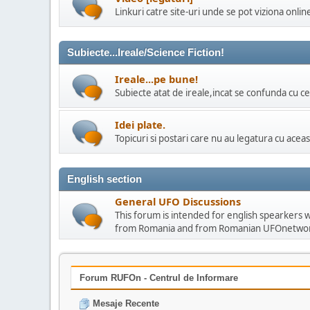
Linkuri catre site-uri unde se pot viziona onli
Subiecte...Ireale/Science Fiction!
Ireale...pe bune!
Subiecte atat de ireale,incat se confunda cu cel
Idei plate.
Topicuri si postari care nu au legatura cu aceas
English section
General UFO Discussions
This forum is intended for english spearkers
from Romania and from Romanian UFOnetwo
Forum RUFOn - Centrul de Informare
Mesaje Recente