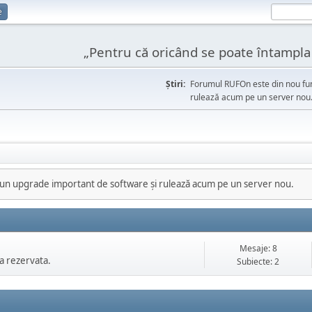
e
„Pentru că oricând se poate întampla l
Ştiri:
Forumul RUFOn este din nou fun
rulează acum pe un server nou
 un upgrade important de software și rulează acum pe un server nou.
Mesaje: 8
a rezervata.
Subiecte: 2