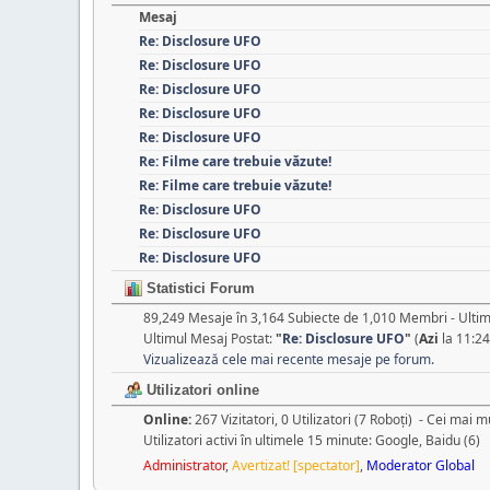
Mesaj
Re: Disclosure UFO
Re: Disclosure UFO
Re: Disclosure UFO
Re: Disclosure UFO
Re: Disclosure UFO
Re: Filme care trebuie văzute!
Re: Filme care trebuie văzute!
Re: Disclosure UFO
Re: Disclosure UFO
Re: Disclosure UFO
Statistici Forum
89,249 Mesaje în 3,164 Subiecte de 1,010 Membri - Ult
Ultimul Mesaj Postat:
"
Re: Disclosure UFO
"
(
Azi
la 11:24
Vizualizează cele mai recente mesaje pe forum.
Utilizatori online
Online:
267 Vizitatori, 0 Utilizatori (7 Roboţi) - Cei mai mu
Utilizatori activi în ultimele 15 minute: Google, Baidu (6)
Administrator
,
Avertizat! [spectator]
,
Moderator Global