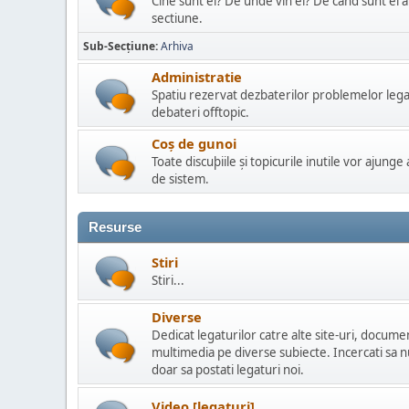
Cine sunt ei? De unde vin ei? De cand sunt ei aic
sectiune.
Sub-Secțiune
Arhiva
Administratie
Spatiu rezervat dezbaterilor problemelor lega
debateri offtopic.
Coș de gunoi
Toate discuþiile și topicurile inutile vor ajunge
de sistem.
Resurse
Stiri
Stiri...
Diverse
Dedicat legaturilor catre alte site-uri, docume
multimedia pe diverse subiecte. Incercati sa n
doar sa postati legaturi noi.
Video [legaturi]