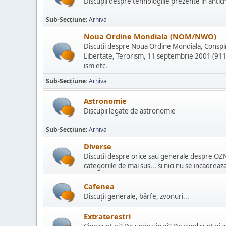
Discuþii despre tehnologiile prezente in antich
Sub-Secțiune
Arhiva
Noua Ordine Mondiala (NOM/NWO)
Discutii despre Noua Ordine Mondiala, Conspira
Libertate, Terorism, 11 septembrie 2001 (911 -
ism etc.
Sub-Secțiune
Arhiva
Astronomie
Discuþii legate de astronomie
Sub-Secțiune
Arhiva
Diverse
Discutii despre orice sau generale despre OZN 
categoriile de mai sus... si nici nu se incadrea
Cafenea
Discuţii generale, bârfe, zvonuri...
Extraterestri