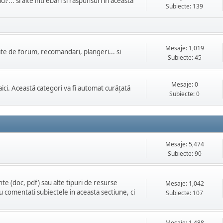
i?... si alte intrebari si raspunsuri in aceasta
Subiecte: 139
Mesaje: 1,019
te de forum, recomandari, plangeri... si
Subiecte: 45
Mesaje: 0
 aici. Această categori va fi automat curățată
Subiecte: 0
Mesaje: 5,474
Subiecte: 90
nte (doc, pdf) sau alte tipuri de resurse
Mesaje: 1,042
u comentati subiectele in aceasta sectiune, ci
Subiecte: 107
Mesaje: 1,488